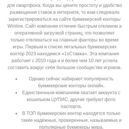
для смартфона. Когда вы цените простоту и удобство
размещения ставок в интернете, то вам следовало
зарегистрироваться на сайте букмекерской конторы
Winline. Сайт компании отличие быстрым откликом а
оперативной загрузкой страниц, что позволяет
только отвлекаться на главные факторы во время
игры. Первым и списке легальных букмекерских
контор 2023 находимся «1хСтавка». Эта компания
работает с 2010 года и и более чем 10 лет успела
составить вокруг себя большое сообщество игроков.
Однако сейчас набирают популярность
букмекерские конторы онлайн.
Единственным компаниям хватает аккаунта с
кошельком ЦУПИС, другие требуют фото
паспорта.
В ТОП букмекерских контор находятся только
такие надёжные, проверенные, называемые и
популярные букмекеры мира.