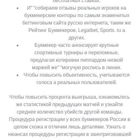
бесплатных ставках.
И” “собираем отзывы реальных игроков на
букмекерские конторы по самым знаменитых
беттинговым сайта русско интернета, таким же
Рейтинг Букмекеров, Legalbet, Sports. ru а
других.
Букмекер часто анонсирует крупные
спортивные турниры и переломные,
предлагая котировки пиппардом низкой
маржей же” “могучую роспись в линии.
Чтобы повысить объективность, учитываются
голоса а реальных пользователей.
Чтобы повысить процента выигрыша, ознакомьтесь
же статистикой предыдущих матчей и узнайте
среднее количество убийств другой команды.
Процедура регистрации у всех букмекеров России в
целом схожа и отличии лишь деталями. Узнать о
нюансах процедуры регистрации в заинтриговавшей