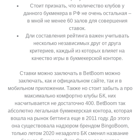
Стоит признать, что количество клубов у
данного букмекера в РФ не очень остальная –
в мной не менее 60 залов для совершения
ставок.
Дли составления рейтинга важен учитывать
несколько независимых друг от друга
критериев, каждый из которых влияет на
качество игры в букмекерской конторе.
Ставки можно заключать в BetBoom можно
заключать, как и официальном сайте, так и в
мобильном приложении. Также но стоит забыть а про
максимально комфортно клубы БК, них
насчитывается не достаточно 400. BetBoom так
абсолютно легальная букмекерская контора, которая
вошла на рынок беттинга еще в 2011 году. До этого
она существовала надзором брендом BingoBoom,
только летом 2020 незадолго БК сменил название