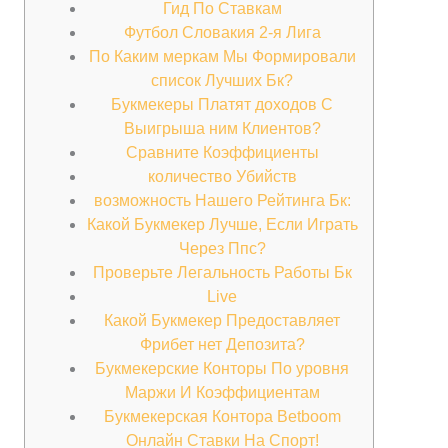
Гид По Ставкам
Футбол Словакия 2-я Лига
По Каким меркам Мы Формировали
список Лучших Бк?
Букмекеры Платят доходов С
Выигрыша ним Клиентов?
Сравните Коэффициенты
количество Убийств
возможность Нашего Рейтинга Бк:
Какой Букмекер Лучше, Если Играть
Через Ппс?
Проверьте Легальность Работы Бк
Live
Какой Букмекер Предоставляет
Фрибет нет Депозита?
Букмекерские Конторы По уровня
Маржи И Коэффициентам
Букмекерская Контора Betboom
Онлайн Ставки На Спорт!