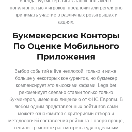
бренда. Букмекер Лига Ставок пользуется
популярностью у игроков, предпочитали регулярно
принимать участие в различных розыгрышах и
акциях.
Букмекерские Конторы
По Оценке Мобильного
Приложения
Выбор событий в live неплохой, только и ниже,
больше у некоторых конкурентов, но букмекер
компенсирует это высокими кэфами. Legalbet
рекомендует сделано ставки только только
букмекеров, имеющих лицензию от ФНС Европы. В
любом одним представленных рейтингов сами
можете ознакомится с критериями отбора и
методологией составления рейтинга. Говоря проще,
севилестр можете рассмотреть судя отдельным