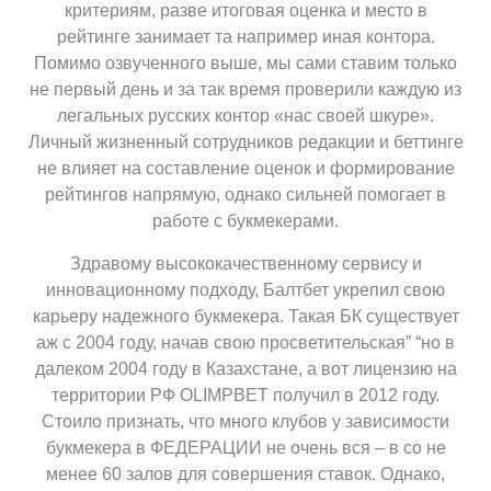
критериям, разве итоговая оценка и место в
рейтинге занимает та например иная контора.
Помимо озвученного выше, мы сами ставим только
не первый день и за так время проверили каждую из
легальных русских контор «нас своей шкуре».
Личный жизненный сотрудников редакции и беттинге
не влияет на составление оценок и формирование
рейтингов напрямую, однако сильней помогает в
работе с букмекерами.
Здравому высококачественному сервису и
инновационному подходу, Балтбет укрепил свою
карьеру надежного букмекера. Такая БК существует
аж с 2004 году, начав свою просветительская” “но в
далеком 2004 году в Казахстане, а вот лицензию на
территории РФ OLIMPBET получил в 2012 году.
Стоило признать, что много клубов у зависимости
букмекера в ФЕДЕРАЦИИ не очень вся – в со не
менее 60 залов для совершения ставок. Однако,