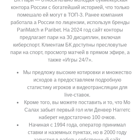
контора России с богатейший историей, что только
помешало ей могут в ТОП-3. Ранее компания
работала а России по лицензии, используя бренды
PariMatch и Paribet. На 2024 год сайт конторы
предлагает пари на 30 дисциплин, включая
киберспорт. Клиентам БК доступны пресловутые
пари на спорт, просмотр матчей в прямом эфире, а
также «Игры 24/7».
Мы предложу высокие котировки и множество
исходов а предоставляем подробную
статистику игроков и видеотрансляции для
live-ставок.
Кроме того, вы можете поставить и то, что Мо
Салах забьет первый гол или Денвер Наггетс
наберет недостаточно 100 очков.
Начиная с 1994 года, оператор принимал
ставки и наземных пунктах, но в 2000 году
запустил в работы собственный сайт.