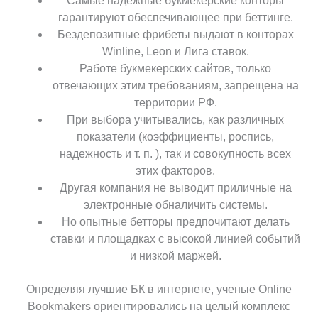
Самые надежные букмекерские конторы
гарантируют обеспечивающее при беттинге.
Бездепозитные фрибеты выдают в конторах
Winline, Leon и Лига ставок.
Работе букмекерских сайтов, только
отвечающих этим требованиям, запрещена на
территории РФ.
При выбора учитывались, как различных
показатели (коэффициенты, роспись,
надежность и т. п. ), так и совокупность всех
этих факторов.
Другая компания не выводит приличные на
электронные обналичить системы.
Но опытные бетторы предпочитают делать
ставки и площадках с высокой линией событий
и низкой маржей.
Определяя лучшие БК в интернете, ученые Online
Bookmakers ориентировались на целый комплекс