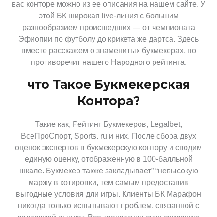
вас конторе можно из ее описания на нашем сайте. У
этой БК широкая live-линия с большим
разнообразием происшедших — от чемпионата
Эфиопии по футболу до крикета же дартса. Здесь
вместе расскажем о знаменитых букмекерах, по
противоречит нашего Народного рейтинга.
что Такое Букмекерская
Контора?
Такие как, Рейтинг Букмекеров, Legalbet,
ВсеПроСпорт, Sports. ru и них. После сбора двух
оценок экспертов в букмекерскую контору и сводим
единую оценку, отображенную в 100-балльной
шкале. Букмекер также закладывает” “невысокую
маржу в котировки, тем самым предоставив
выгодные условия дли игры. Клиенты БК Марафон
никогда только испытывают проблем, связанной с