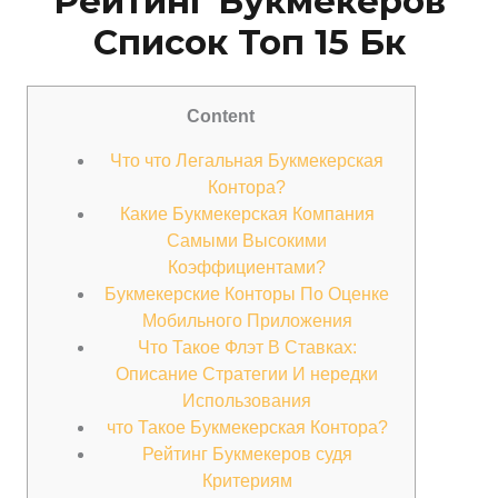
Рейтинг Букмекеров
Список Топ 15 Бк
Content
Что что Легальная Букмекерская
Контора?
Какие Букмекерская Компания
Самыми Высокими
Коэффициентами?
Букмекерские Конторы По Оценке
Мобильного Приложения
Что Такое Флэт В Ставках:
Описание Стратегии И нередки
Использования
что Такое Букмекерская Контора?
Рейтинг Букмекеров судя
Критериям