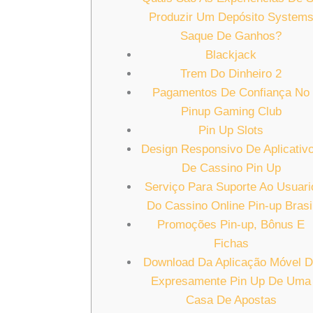
Produzir Um Depósito System
Saque De Ganhos?
Blackjack
Trem Do Dinheiro 2
Pagamentos De Confiança No
Pinup Gaming Club
Pin Up Slots
Design Responsivo De Aplicativ
De Cassino Pin Up
Serviço Para Suporte Ao Usuari
Do Cassino Online Pin-up Brasi
Promoções Pin-up, Bônus E
Fichas
Download Da Aplicação Móvel 
Expresamente Pin Up De Uma
Casa De Apostas