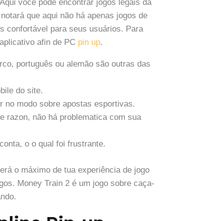
Aqui você pode encontrar jogos legais da
 notará que aqui não há apenas jogos de
 confortável para seus usuários. Para
aplicativo afin de PC
pin up
.
turco, português ou alemão são outras das
ile do site.
ir no modo sobre apostas esportivas.
te razon, não há problematica com sua
ta, o o qual foi frustrante.
terá o máximo de tua experiência de jogo
gos. Money Train 2 é um jogo sobre caça-
ando.