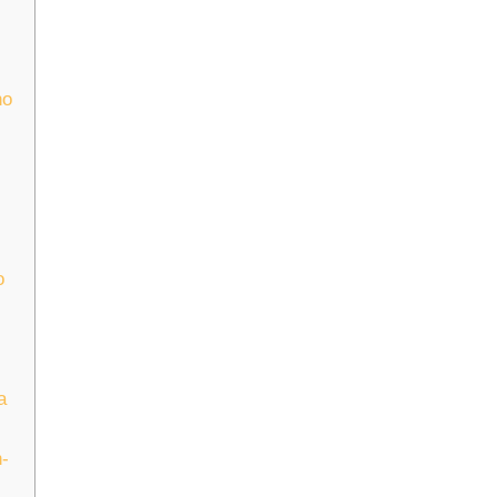
no
?
o
n
a
n-