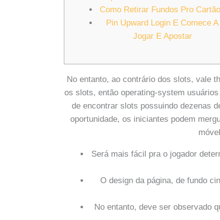
Como Retirar Fundos Pro Cartã
Pin Upward Login E Comece A
Jogar E Apostar
No entanto, ao contrário dos slots, vale 
os slots, então operating-system usuários
de encontrar slots possuindo dezenas d
oportunidade, os iniciantes podem mergu
móvel
Será mais fácil pra o jogador dete
O design da página, de fundo cin
No entanto, deve ser observado qu