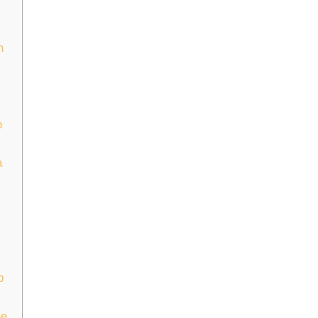
n
o
a
p
Se