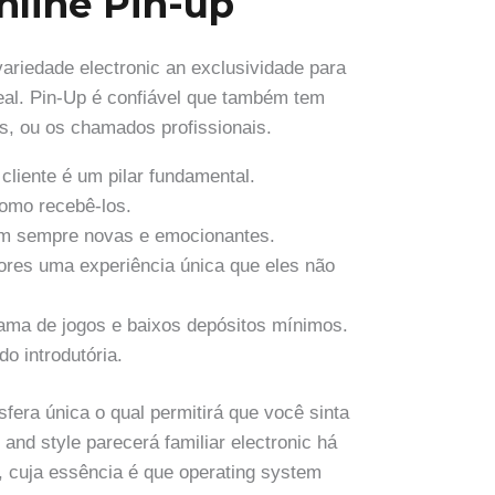
nline Pin-up
ariedade electronic an exclusividade para
eal. Pin-Up é confiável que também tem
s, ou os chamados profissionais.
cliente é um pilar fundamental.
omo recebê-los.
em sempre novas e emocionantes.
ores uma experiência única que eles não
gama de jogos e baixos depósitos mínimos.
o introdutória.
era única o qual permitirá que você sinta
 and style parecerá familiar electronic há
 cuja essência é que operating system