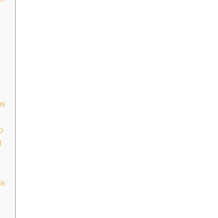
s
os
o
l
Da