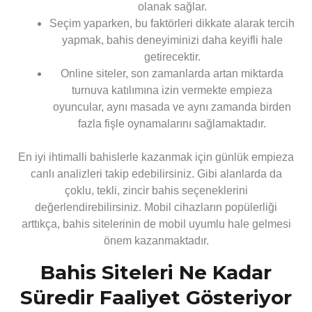
olanak sağlar.
Seçim yaparken, bu faktörleri dikkate alarak tercih
yapmak, bahis deneyiminizi daha keyifli hale
getirecektir.
Online siteler, son zamanlarda artan miktarda
turnuva katılımına izin vermekte empieza
oyuncular, aynı masada ve aynı zamanda birden
fazla fişle oynamalarını sağlamaktadır.
En iyi ihtimalli bahislerle kazanmak için günlük empieza
canlı analizleri takip edebilirsiniz. Gibi alanlarda da
çoklu, tekli, zincir bahis seçeneklerini
değerlendirebilirsiniz. Mobil cihazların popülerliği
arttıkça, bahis sitelerinin de mobil uyumlu hale gelmesi
önem kazanmaktadır.
Bahis Siteleri Ne Kadar
Süredir Faaliyet Gösteriyor