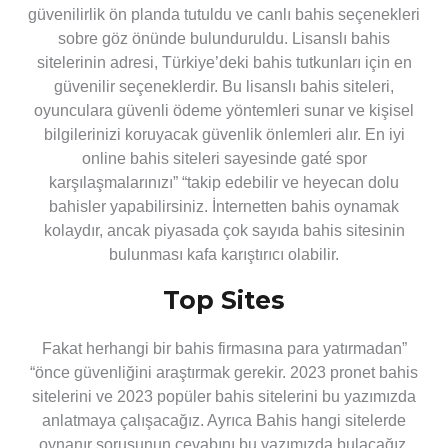
güvenilirlik ön planda tutuldu ve canlı bahis seçenekleri
sobre göz önünde bulunduruldu. Lisanslı bahis
sitelerinin adresi, Türkiye’deki bahis tutkunları için en
güvenilir seçeneklerdir. Bu lisanslı bahis siteleri,
oyunculara güvenli ödeme yöntemleri sunar ve kişisel
bilgilerinizi koruyacak güvenlik önlemleri alır. En iyi
online bahis siteleri sayesinde gaté spor
karşılaşmalarınızı” “takip edebilir ve heyecan dolu
bahisler yapabilirsiniz. İnternetten bahis oynamak
kolaydır, ancak piyasada çok sayıda bahis sitesinin
bulunması kafa karıştırıcı olabilir.
Top Sites
Fakat herhangi bir bahis firmasına para yatırmadan”
“önce güvenliğini araştırmak gerekir. 2023 pronet bahis
sitelerini ve 2023 popüler bahis sitelerini bu yazımızda
anlatmaya çalışacağız. Ayrıca Bahis hangi sitelerde
oynanır sorusunun cevabını bu yazımızda bulacağız.