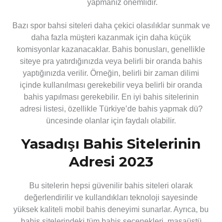
yapmanız önemlidir.
Bazı spor bahsi siteleri daha çekici olasılıklar sunmak ve
daha fazla müşteri kazanmak için daha küçük
komisyonlar kazanacaklar. Bahis bonusları, genellikle
siteye pra yatırdığınızda veya belirli bir oranda bahis
yaptığınızda verilir. Örneğin, belirli bir zaman dilimi
içinde kullanılması gerekebilir veya belirli bir oranda
bahis yapılması gerekebilir. En iyi bahis sitelerinin
adresi listesi, özellikle Türkiye’de bahis yapmak dü?
üncesinde olanlar için faydalı olabilir.
Yasadışı Bahis Sitelerinin
Adresi 2023
Bu sitelerin hepsi güvenilir bahis siteleri olarak
değerlendirilir ve kullandıkları teknoloji sayesinde
yüksek kaliteli mobil bahis deneyimi sunarlar. Ayrıca, bu
bahis sitelerindeki tüm bahis seçenekleri, masaüstü