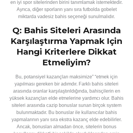
en iyi spor sitelerinden birini tanımlamak istemektedir.
Ayrıca, diğer sporların yanı sıra futbolda gobelet
miktarda vadesiz bahis seçeneği sunulmalıdır.
Q: Bahis Siteleri Arasında
Karşılaştırma Yapmak Için
Hangi Kriterlere Dikkat
Etmeliyim?
Bu, potansiyel kazançları maksimize” “etmek için
yapılması gereken bir adımdır. Farklı bahis siteleri
arasında oranlar karşılaştırıldığında, bahisçilerin en
yüksek kazançları elde etmelerine yardımcı olur. Bahis
siteleri arasında cazip bonuslar sunan birçok system
bulunmaktadır. Bu bonuslar ile kullanıcılar bahis
yapmalarının yanı sıra ekstra kazanç elde edebilirler.
Ancak, bonusları almadan önce, sitelerin bonus