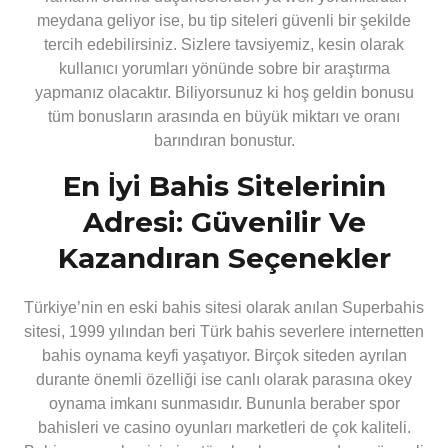
meydana geliyor ise, bu tip siteleri güvenli bir şekilde
tercih edebilirsiniz. Sizlere tavsiyemiz, kesin olarak
kullanıcı yorumları yönünde sobre bir araştırma
yapmanız olacaktır. Biliyorsunuz ki hoş geldin bonusu
tüm bonusların arasında en büyük miktarı ve oranı
barındıran bonustur.
En İyi Bahis Sitelerinin
Adresi: Güvenilir Ve
Kazandıran Seçenekler
Türkiye’nin en eski bahis sitesi olarak anılan Superbahis
sitesi, 1999 yılından beri Türk bahis severlere internetten
bahis oynama keyfi yaşatıyor. Birçok siteden ayrılan
durante önemli özelliği ise canlı olarak parasına okey
oynama imkanı sunmasıdır. Bununla beraber spor
bahisleri ve casino oyunları marketleri de çok kaliteli.