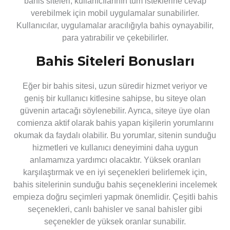
bahis siteleri, kullanıcılarının tüm isteklerine cevap
verebilmek için mobil uygulamalar sunabilirler.
Kullanıcılar, uygulamalar aracılığıyla bahis oynayabilir,
para yatırabilir ve çekebilirler.
Bahis Siteleri Bonusları
Eğer bir bahis sitesi, uzun süredir hizmet veriyor ve
geniş bir kullanıcı kitlesine sahipse, bu siteye olan
güvenin artacağı söylenebilir. Ayrıca, siteye üye olan
comienza aktif olarak bahis yapan kişilerin yorumlarını
okumak da faydalı olabilir. Bu yorumlar, sitenin sunduğu
hizmetleri ve kullanıcı deneyimini daha uygun
anlamamıza yardımcı olacaktır. Yüksek oranları
karşılaştırmak ve en iyi seçenekleri belirlemek için,
bahis sitelerinin sunduğu bahis seçeneklerini incelemek
empieza doğru seçimleri yapmak önemlidir. Çeşitli bahis
seçenekleri, canlı bahisler ve sanal bahisler gibi
seçenekler de yüksek oranlar sunabilir.