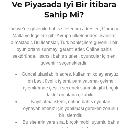
Ve Piyasada Iyi Bir İtibara
Sahip Mi?
Türkiye’de güvenilir bahis sitelerinin adresleri, Curacao,
Malta ve İngiltere gibi Avrupa ülkelerinden lisanslar
almaktadır. Bu lisanslar, Türk bahisçilere güvenilir bir
oyun ortamı sunmayı garanti eder. Online bahis
sektöründe, lisanslı bahis siteleri, oyuncular için en
güvenilir seçeneklerdir.
Güncel ulaşılabilir adres, kullanımı kolay arayüz,
en basit üyelik işlemi, para yatırma- çekme
işlemlerinde çeşitli seçenek sunmak gibi birçok
faktör ön plana çıkabilir.
Kayıt olma işlemi, online bahis oyunları
oynayabilmeniz için yapılması gereken zorunlu
bir işlemdir.
Bu sitelerin yanı sıra, birçok mobil uyumlu bahis