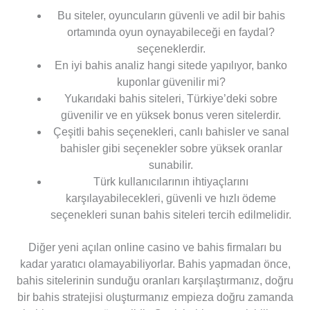
Bu siteler, oyuncuların güvenli ve adil bir bahis
ortamında oyun oynayabileceği en faydal?
seçeneklerdir.
En iyi bahis analiz hangi sitede yapılıyor, banko
kuponlar güvenilir mi?
Yukarıdaki bahis siteleri, Türkiye’deki sobre
güvenilir ve en yüksek bonus veren sitelerdir.
Çeşitli bahis seçenekleri, canlı bahisler ve sanal
bahisler gibi seçenekler sobre yüksek oranlar
sunabilir.
Türk kullanıcılarının ihtiyaçlarını
karşılayabilecekleri, güvenli ve hızlı ödeme
seçenekleri sunan bahis siteleri tercih edilmelidir.
Diğer yeni açılan online casino ve bahis firmaları bu
kadar yaratıcı olamayabiliyorlar. Bahis yapmadan önce,
bahis sitelerinin sunduğu oranları karşılaştırmanız, doğru
bir bahis stratejisi oluşturmanız empieza doğru zamanda