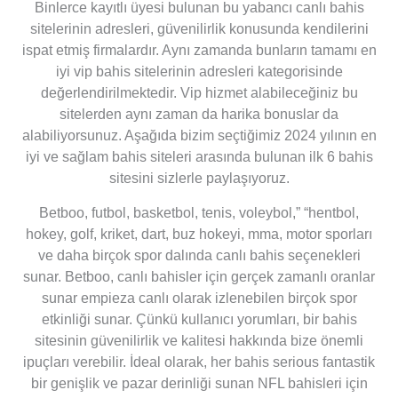
Binlerce kayıtlı üyesi bulunan bu yabancı canlı bahis
sitelerinin adresleri, güvenilirlik konusunda kendilerini
ispat etmiş firmalardır. Aynı zamanda bunların tamamı en
iyi vip bahis sitelerinin adresleri kategorisinde
değerlendirilmektedir. Vip hizmet alabileceğiniz bu
sitelerden aynı zaman da harika bonuslar da
alabiliyorsunuz. Aşağıda bizim seçtiğimiz 2024 yılının en
iyi ve sağlam bahis siteleri arasında bulunan ilk 6 bahis
sitesini sizlerle paylaşıyoruz.
Betboo, futbol, ​​basketbol, tenis, ​​voleybol,” “hentbol,
hokey, ​​golf, kriket, dart, buz hokeyi, ​​mma, motor sporları
ve daha birçok spor dalında canlı bahis seçenekleri
sunar. Betboo, canlı bahisler için gerçek zamanlı oranlar
sunar empieza canlı olarak izlenebilen birçok spor
etkinliği sunar. Çünkü kullanıcı yorumları, bir bahis
sitesinin güvenilirlik ve kalitesi hakkında bize önemli
ipuçları verebilir. İdeal olarak, her bahis serious fantastik
bir genişlik ve pazar derinliği sunan NFL bahisleri için