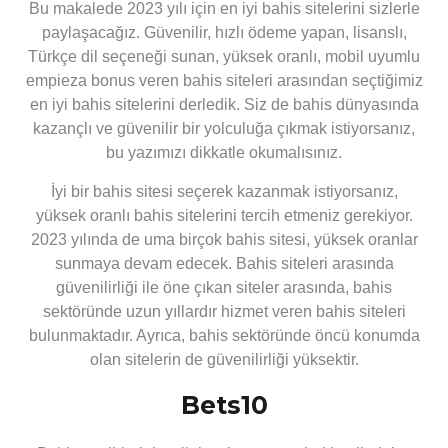
Bu makalede 2023 yılı için en iyi bahis sitelerini sizlerle
paylaşacağız. Güvenilir, hızlı ödeme yapan, lisanslı,
Türkçe dil seçeneği sunan, yüksek oranlı, mobil uyumlu
empieza bonus veren bahis siteleri arasından seçtiğimiz
en iyi bahis sitelerini derledik. Siz de bahis dünyasında
kazançlı ve güvenilir bir yolculuğa çıkmak istiyorsanız,
bu yazımızı dikkatle okumalısınız.
İyi bir bahis sitesi seçerek kazanmak istiyorsanız,
yüksek oranlı bahis sitelerini tercih etmeniz gerekiyor.
2023 yılında de uma birçok bahis sitesi, yüksek oranlar
sunmaya devam edecek. Bahis siteleri arasında
güvenilirliği ile öne çıkan siteler arasında, bahis
sektöründe uzun yıllardır hizmet veren bahis siteleri
bulunmaktadır. Ayrıca, bahis sektöründe öncü konumda
olan sitelerin de güvenilirliği yüksektir.
Bets10