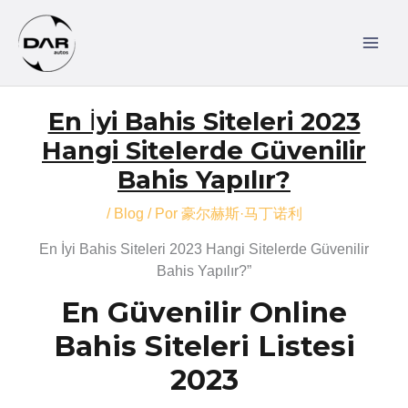
Ir
MAI
al
MEN
contenido
Navegación
En İyi Bahis Siteleri 2023
de
entradas
Hangi Sitelerde Güvenilir
Bahis Yapılır?
/
Blog
/ Por
豪尔赫斯·马丁诺利
En İyi Bahis Siteleri 2023 Hangi Sitelerde Güvenilir
Bahis Yapılır?”
En Güvenilir Online
Bahis Siteleri Listesi
2023