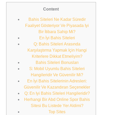
Content
Bahis Siteleri Ne Kadar Süredir
Faaliyet Gösteriyor Ve Piyasada Iyi
Bir İtibara Sahip Mi?
En İyi Bahis Siteleri
Q: Bahis Siteleri Arasında
Karşılaştırma Yapmak Için Hangi
Kriterlere Dikkat Etmeliyim?
Bahis Siteleri Bonusları
S: Mobil Uyumlu Bahis Siteleri
Hangileridir Ve Güvenilir Mi?
En İyi Bahis Sitelerinin Adresleri:
Güvenilir Ve Kazandıran Seçenekler
Q: En Iyi Bahis Siteleri Hangileridir?
Herhangi Bir Abd Online Spor Bahis
Sitesi Bu Listede Yer Aldimi?
Top Sites