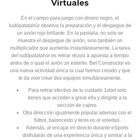
Virtuales
En el campo para juego con dinero negro, el
ludópatatahúr observa la preparación y el despegue de
un avión rojo brillante. En la pantalla, no solo se
muestra el despegue de avión, sino también un
multiplicador que aumenta instantáneamente. La tarea
del ludópatatahúr es retirar réussi à apuesta a tiempo
antes de o qual el avión ze estrelle. Bet Constructor es
una nueva actividad única la cual hemos creado y que
te da voie crear dos equipos simultáneamente.
Para retirar efectivo de tu cuidado 1xbet solo
tienes que acceder a great ella y dirigirte a la
sección de cajero.
Otra dirección igualmente popular ademas con el
fútbol, baloncesto y tenis es el voleibol.
Además, al encajar en directo durante eSports
disfrutarás de una experiencia única y similar a la