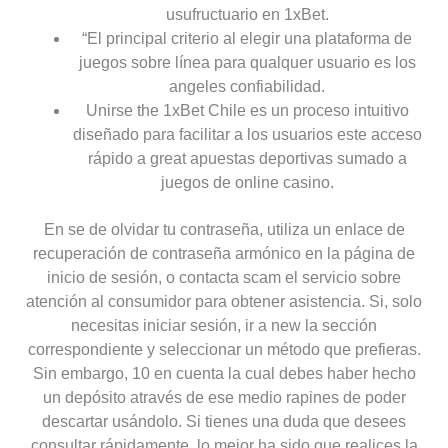
usufructuario en 1xBet.
“El principal criterio al elegir una plataforma de
juegos sobre línea para qualquer usuario es los
angeles confiabilidad.
Unirse the 1xBet Chile es un proceso intuitivo
diseñado para facilitar a los usuarios este acceso
rápido a great apuestas deportivas sumado a
juegos de online casino.
En se de olvidar tu contraseña, utiliza un enlace de
recuperación de contraseña armónico en la página de
inicio de sesión, o contacta scam el servicio sobre
atención al consumidor para obtener asistencia. Si, solo
necesitas iniciar sesión, ir a new la sección
correspondiente y seleccionar un método que prefieras.
Sin embargo, 10 en cuenta la cual debes haber hecho
un depósito através de ese medio rapines de poder
descartar usándolo. Si tienes una duda que desees
consultar rápidamente, lo mejor ha sido que realices la