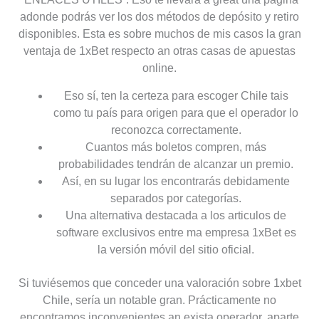
adonde podrás ver los dos métodos de depósito y retiro
disponibles. Esta es sobre muchos de mis casos la gran
ventaja de 1xBet respecto an otras casas de apuestas
online.
Eso sí, ten la certeza para escoger Chile tais
como tu país para origen para que el operador lo
reconozca correctamente.
Cuantos más boletos compren, más
probabilidades tendrán de alcanzar un premio.
Así, en su lugar los encontrarás debidamente
separados por categorías.
Una alternativa destacada a los articulos de
software exclusivos entre ma empresa 1xBet es
la versión móvil del sitio oficial.
Si tuviésemos que conceder una valoración sobre 1xbet
Chile, sería un notable gran. Prácticamente no
encontramos inconvenientes an exista operador, aparte