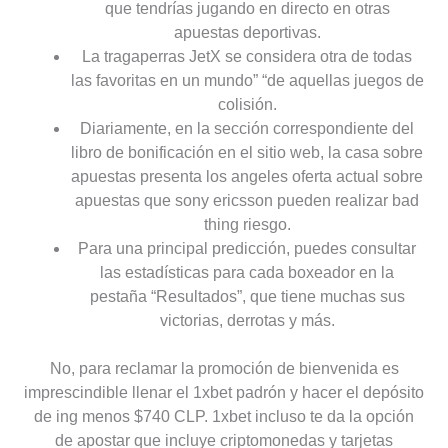
que tendrías jugando en directo en otras
apuestas deportivas.
La tragaperras JetX se considera otra de todas
las favoritas en un mundo” “de aquellas juegos de
colisión.
Diariamente, en la sección correspondiente del
libro de bonificación en el sitio web, la casa sobre
apuestas presenta los angeles oferta actual sobre
apuestas que sony ericsson pueden realizar bad
thing riesgo.
Para una principal predicción, puedes consultar
las estadísticas para cada boxeador en la
pestaña “Resultados”, que tiene muchas sus
victorias, derrotas y más.
No, para reclamar la promoción de bienvenida es
imprescindible llenar el 1xbet padrón y hacer el depósito
de ing menos $740 CLP. 1xbet incluso te da la opción
de apostar que incluye criptomonedas y tarjetas