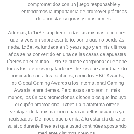
comprometidos con un juego responsable y
entendemos la importancia de promover prácticas
de apuestas seguras y conscientes.
Además, la 1xBet app tiene todas las mismas funciones
que la versión sobre escritorio, por lo que no perderás
nada. 1xBet va fundada en 3 years ago y en mis últimos
años se ha convertido en una de las casas de apuestas
líderes en el mundo. Esto ze puede comprobar que tiene
todos los premios y galardones the los que anordna sido
nominado con a los recibidos, como los SBC Awards,
los Global Gaming Awards u los International Gaming
Awards, entre demas. Pero estas zero son, ni más
menos, las únicas promociones disponibles que incluye
el cupón promocional 1xbet. La plataforma ofrece
ventajas de la misma forma para aquellos usuarios ya
registrados. De modo que premiará tu estancia durante
su sitio durante línea así que usted continúes apostando
mediante distintos premios.