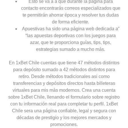
Esto se va a a que durante la página para
contacto encontrarás correos especializados que
te permitirán ahorrar época y resolver tus dudas
de forma eficiente.
Apuestivas ha sido una página web dedicada a”
“las apuestas deportivas con los juegos para
azar, que te proporciona guías, tips, tips,
estrategias sumado a mucho más.
En 1xBet Chile cuentas que tiene 47 métodos distintos
para depósito sumado a 42 métodos distintos para
retiro. Desde métodos tradicionales asi como
transferencias y depósitos directos hasta billeteras
virtuales para mis más modernos. Crea una cuenta
sobre 1xBet Chile, llenando el formulario sobre registro
con tu información real para completar tu perfil. 1xBet
Chile sera una página confiable, legal y segura con
décadas de prestigio y los mejores mercados y
promociones.