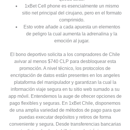
1xBet Cell phone es esencialmente un mismo
sitio net principal del cirujano, pero en el formato
comprimido.
Esto votre añade a cada apuesta un elementos
de peligro la cual aumenta la adrenalina y la
emoción al jugar.
El bono deportivo solicita a los compradores de Chile
avivar al menos $740 CLP para desbloquear esta
promoción. A nivel técnico, los protocolos de
encriptación de datos están presentes en los angeles
plataforma del manipulador y garantizan la cual la
información viaje segura en tu sitio web sumado a su
app móvil. Entendemos la auge de ofrecer opciones de
pago flexibles y seguras. En 1xBet Chile, disponemos
de una amplia variedad de métodos de pago para que
puedas executar depósitos y retiros de forma
conveniente y segura. Desde transferencias bancarias