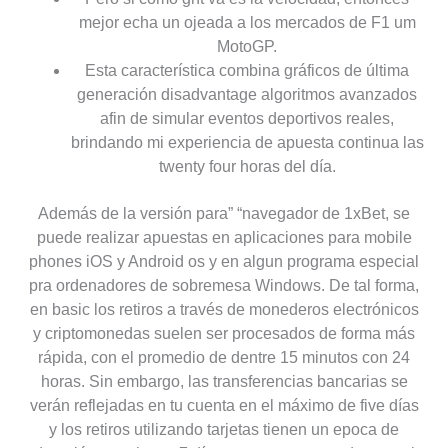
mejor echa un ojeada a los mercados de F1 um
MotoGP.
Esta característica combina gráficos de última
generación disadvantage algoritmos avanzados
afin de simular eventos deportivos reales,
brindando mi experiencia de apuesta continua las
twenty four horas del día.
Además de la versión para” “navegador de 1xBet, se
puede realizar apuestas en aplicaciones para mobile
phones iOS y Android os y en algun programa especial
pra ordenadores de sobremesa Windows. De tal forma,
en basic los retiros a través de monederos electrónicos
y criptomonedas suelen ser procesados de forma más
rápida, con el promedio de dentre 15 minutos con 24
horas. Sin embargo, las transferencias bancarias se
verán reflejadas en tu cuenta en el máximo de five días
y los retiros utilizando tarjetas tienen un epoca de