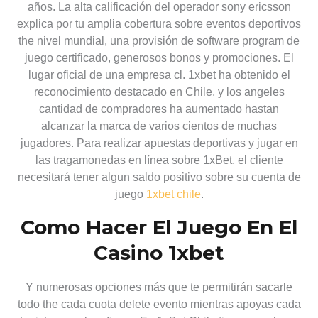
años. La alta calificación del operador sony ericsson
explica por tu amplia cobertura sobre eventos deportivos
the nivel mundial, una provisión de software program de
juego certificado, generosos bonos y promociones. El
lugar oficial de una empresa cl. 1xbet ha obtenido el
reconocimiento destacado en Chile, y los angeles
cantidad de compradores ha aumentado hastan
alcanzar la marca de varios cientos de muchas
jugadores. Para realizar apuestas deportivas y jugar en
las tragamonedas en línea sobre 1xBet, el cliente
necesitará tener algun saldo positivo sobre su cuenta de
juego
1xbet chile
.
Como Hacer El Juego En El
Casino 1xbet
Y numerosas opciones más que te permitirán sacarle
todo the cada cuota delete evento mientras apoyas cada