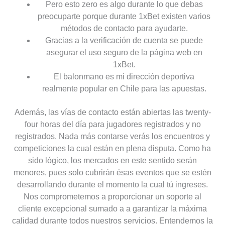
Pero esto zero es algo durante lo que debas
preocuparte porque durante 1xBet existen varios
métodos de contacto para ayudarte.
Gracias a la verificación de cuenta se puede
asegurar el uso seguro de la página web en
1xBet.
El balonmano es mi dirección deportiva
realmente popular en Chile para las apuestas.
Además, las vías de contacto están abiertas las twenty-
four horas del día para jugadores registrados y no
registrados. Nada más contarse verás los encuentros y
competiciones la cual están en plena disputa. Como ha
sido lógico, los mercados en este sentido serán
menores, pues solo cubrirán ésas eventos que se estén
desarrollando durante el momento la cual tú ingreses.
Nos comprometemos a proporcionar un soporte al
cliente excepcional sumado a a garantizar la máxima
calidad durante todos nuestros servicios. Entendemos la