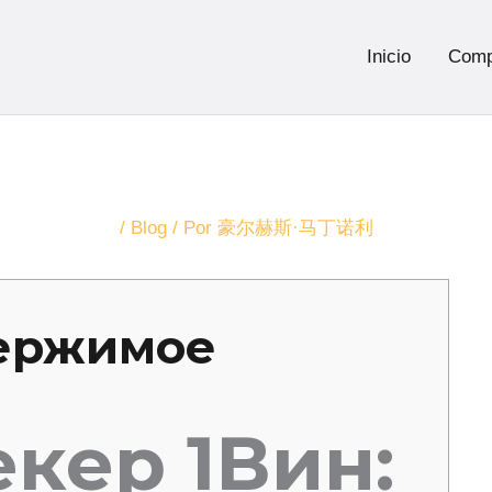
Inicio
Comp
Navegación
de
entradas
/
Blog
/ Por
豪尔赫斯·马丁诺利
ержимое
кер 1Вин: