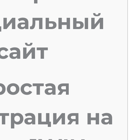
иальный
сайт
ростая
трация на