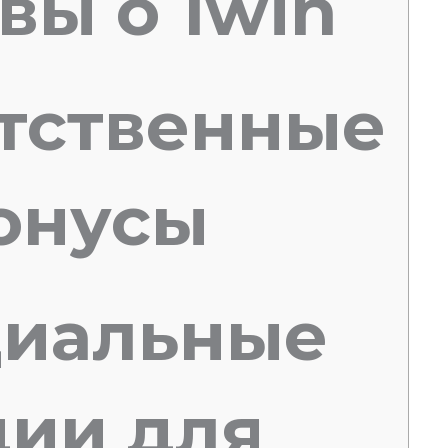
вы о 1win
тственные
онусы
циальные
ции для