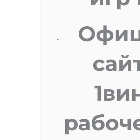
Офиц
сай
1вин
рабоч