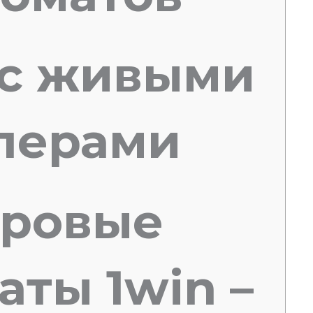
 с живыми
лерами
гровые
аты 1win –