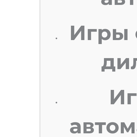
Игры
ди
И
автом