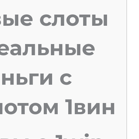
вые слоты
реальные
ньги с
отом 1вин