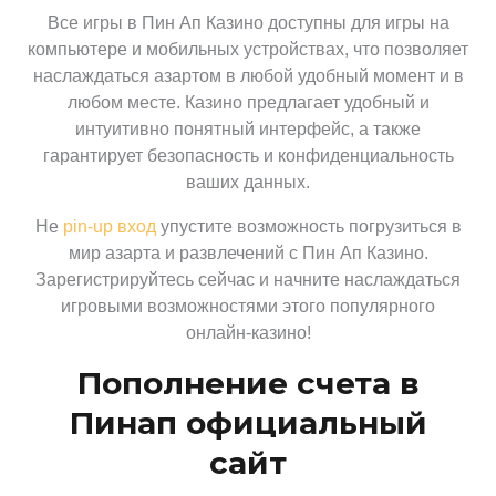
Все игры в Пин Ап Казино доступны для игры на
компьютере и мобильных устройствах, что позволяет
наслаждаться азартом в любой удобный момент и в
любом месте. Казино предлагает удобный и
интуитивно понятный интерфейс, а также
гарантирует безопасность и конфиденциальность
ваших данных.
Не
pin-up вход
упустите возможность погрузиться в
мир азарта и развлечений с Пин Ап Казино.
Зарегистрируйтесь сейчас и начните наслаждаться
игровыми возможностями этого популярного
онлайн-казино!
Пополнение счета в
Пинап официальный
сайт