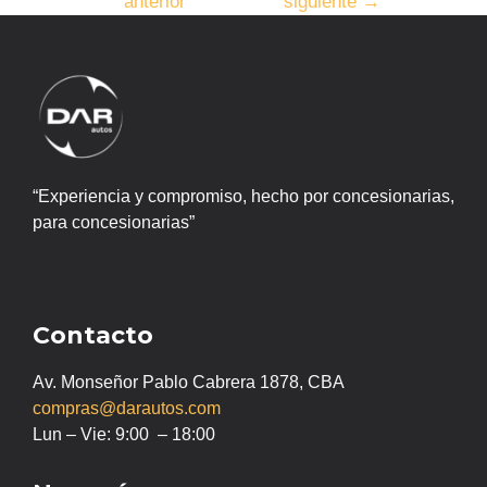
anterior
siguiente
→
“Experiencia y compromiso, hecho por concesionarias,
para concesionarias”
Contacto
Av. Monseñor Pablo Cabrera 1878, CBA
compras@darautos.com
Lun – Vie: 9:00 – 18:00