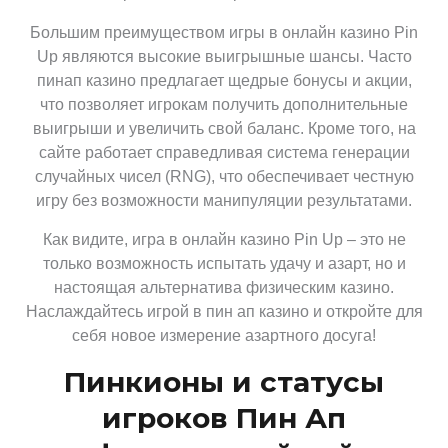
Большим преимуществом игры в онлайн казино Pin
Up являются высокие выигрышные шансы. Часто
пинап казино предлагает щедрые бонусы и акции,
что позволяет игрокам получить дополнительные
выигрыши и увеличить свой баланс. Кроме того, на
сайте работает справедливая система генерации
случайных чисел (RNG), что обеспечивает честную
игру без возможности манипуляции результатами.
Как видите, игра в онлайн казино Pin Up – это не
только возможность испытать удачу и азарт, но и
настоящая альтернатива физическим казино.
Наслаждайтесь игрой в пин ап казино и откройте для
себя новое измерение азартного досуга!
Пинкионы и статусы
игроков Пин Ап