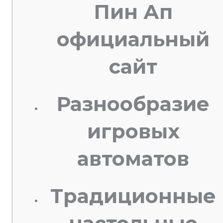
Пин Ап
официальный
сайт
Разнообразие
игровых
автоматов
Традиционные