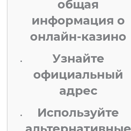
общая
информация о
онлайн-казино
Узнайте
официальный
адрес
Используйте
альтернативны