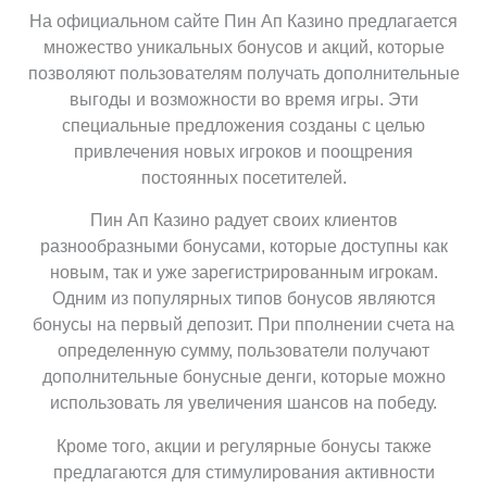
На официальном сайте Пин Ап Казино предлагается
множество уникальных бонусов и акций, которые
позволяют пользователям получать дополнительные
выгоды и возможности во время игры. Эти
специальные предложения созданы с целью
привлечения новых игроков и поощрения
постоянных посетителей.
Пин Ап Казино радует своих клиентов
разнообразными бонусами, которые доступны как
новым, так и уже зарегистрированным игрокам.
Одним из популярных типов бонусов являются
бонусы на первый депозит. При пполнении счета на
определенную сумму, пользователи получают
дополнительные бонусные денги, которые можно
использовать ля увеличения шансов на победу.
Кроме того, акции и регулярные бонусы также
предлагаются для стимулирования активности