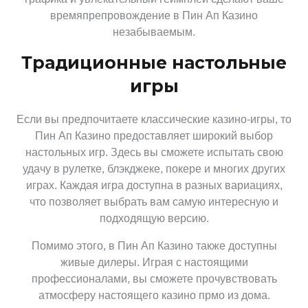
времяпрепровождение в Пин Ап Казино
незабываемым.
Традиционные настольные
игры
Если вы предпочитаете классические казино-игры, то
Пин Ап Казино предоставляет широкий выбор
настольных игр. Здесь вы сможете испытать свою
удачу в рулетке, блэкджеке, покере и многих других
играх. Каждая игра доступна в разных вариациях,
что позволяет выбрать вам самую интересную и
подходящую версию.
Помимо этого, в Пин Ап Казино также доступны
живые дилеры. Играя с настоящими
профессионалами, вы сможете прочувствовать
атмосферу настоящего казино прмо из дома.