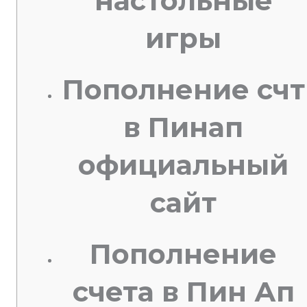
настольные
игры
Пополнение счт
в Пинап
официальный
сайт
Пополнение
счета в Пин Ап