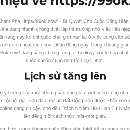
thiệu về https://99o
line đang nhanh chóng thiết lập thị trường nhờ việc liên hiệ
ền tảng này ko chỉ buộc phải giới hạn lại ở việc cung cấp 
như sinh hoạt sinh hoạt phần đông ngày, trong khoảng giải
://99ok.now/ đang bằng chứng rằng technology với lẽ cập nhậ
khỏe khoắn cũng như tích cực nhất.
Lịch sử tăng lên
ng ý tưởng của một nhóm phần đông lập trình viên cũng như 
guồn cội nội địa. Ban đầu, dự án Bất Động Sản được khởi xư
online đáng tin cậy, chỗ đều Trách Nhiệm Hữu Hạn Tư Nhân 
lên tiếng một cách thức một-một giản.
ách thức, trong khoảng phần đông việc thiết kế cơ quan cơ 