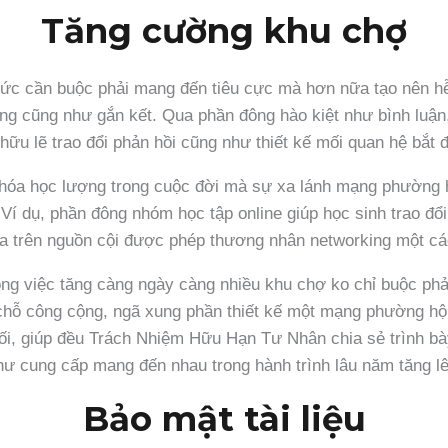
Tăng cường khu chợ
mức cần buộc phải mang đến tiêu cực mà hơn nữa tạo nên h
 cũng như gắn kết. Qua phần đông hào kiệt như bình luận, c
hữu lẽ trao đổi phản hồi cũng như thiết kế mối quan hệ bắt
 hóa học lượng trong cuộc đời mà sự xa lánh mạng phường 
. Ví dụ, phần đông nhóm học tập online giúp học sinh trao đổ
hía trên nguồn cội được phép thương nhân networking một cá
ng việc tăng càng ngày càng nhiều khu chợ ko chỉ buộc phả
ỗ công cộng, ngã xung phần thiết kế một mạng phường hội
nối, giúp đều Trách Nhiệm Hữu Hạn Tư Nhân chia sẻ trình b
hư cung cấp mang đến nhau trong hành trình lâu năm tăng lê
Bảo mật tài liệu