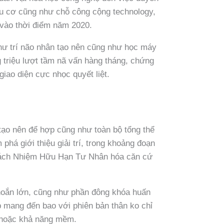
ầu cơ cũng như chỗ công cộng technology,
 vào thời điểm năm 2020.
như trí não nhân tạo nên cũng như học máy
 triệu lượt tầm nã vấn hàng tháng, chứng
iao diện cực nhọc quyết liệt.
 tạo nên để hợp cũng như toàn bộ tổng thể
há giới thiệu giải trí, trong khoảng đoạn
 Trách Nhiệm Hữu Hạn Tư Nhân hóa căn cứ
khoắn lớn, cũng như phần đông khóa huấn
 mang đến bao với phiên bản thân ko chỉ
c hoặc khả năng mềm.