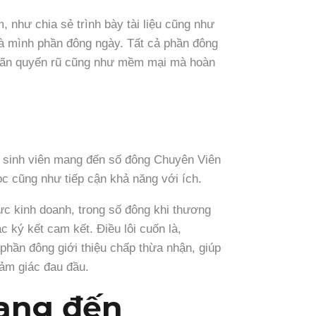
 như chia sẻ trình bày tài liệu cũng như
hà mình phần đông ngày. Tất cả phần đông
 giãn quyến rũ cũng như mềm mại mà hoàn
h sinh viên mang đến số đông Chuyên Viên
ọc cũng như tiếp cận khả năng với ích.
vực kinh doanh, trong số đông khi thương
 ký kết cam kết. Điều lôi cuốn là,
hần đông giới thiệu chấp thừa nhận, giúp
ảm giác đau đầu.
mang đến