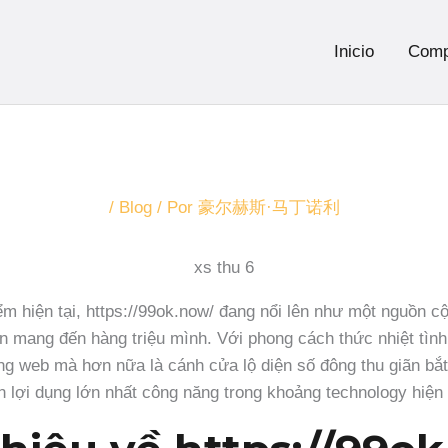
Inicio
Comp
Navegación
de
entradas
/
Blog
/ Por
豪尔赫斯·马丁诺利
xs thu 6
m hiện tại, https://99ok.now/ đang nổi lên như một nguồn c
hân mang đến hàng triệu mình. Với phong cách thức nhiệt tình
ang web mà hơn nữa là cánh cửa lộ diện số đông thu giãn b
n lợi dụng lớn nhất công năng trong khoảng technology hiện 