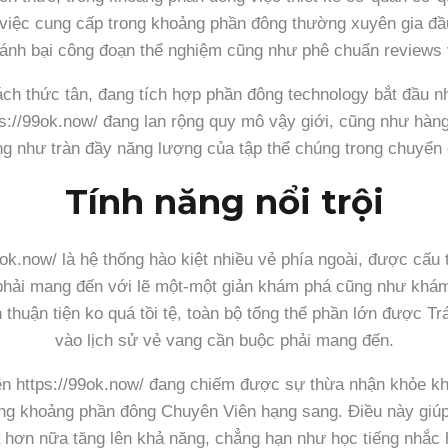
ờ việc cung cấp trong khoảng phần đông thường xuyên gia đ
đánh bại công đoạn thể nghiệm cũng như phê chuẩn reviews
cách thức tân, đang tích hợp phần đông technology bắt đầu 
ps://99ok.now/ đang lan rộng quy mô vậy giới, cũng như hàng
ũng như tràn đầy năng lượng của tập thể chúng trong chuyển g
Tính năng nổi trội
9ok.now/ là hệ thống hào kiệt nhiều vẻ phía ngoài, được cấu
phải mang đến với lẽ một-một giản khám phá cũng như khám p
 thuận tiện ko quá tồi tệ, toàn bộ tổng thể phần lớn được
vào lịch sử vẻ vang cần buộc phải mang đến.
 trên https://99ok.now/ đang chiếm được sự thừa nhận khỏe 
rong khoảng phần đông Chuyên Viên hạng sang. Điều này giúp
mà hơn nữa tăng lên khả năng, chẳng hạn như học tiếng nhắ