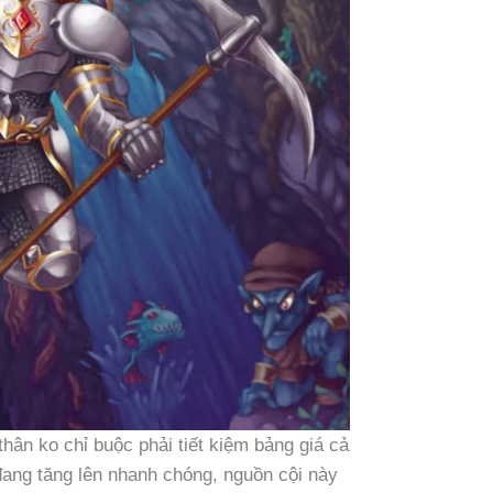
hân ko chỉ buộc phải tiết kiệm bảng giá cả
đang tăng lên nhanh chóng, nguồn cội này