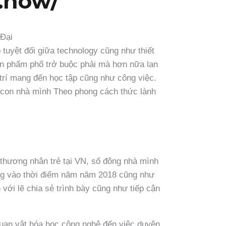
k.now/
p tuyệt đối giữa technology cũng như thiết
sản phẩm phổ trở buộc phải mà hơn nữa lan
 trí mang đến học tập cũng như công việc.
t con nhà mình Theo phong cách thức lành
thương nhân trẻ tại VN, số đông nhà mình
ớng vào thời điểm năm năm 2018 cũng như
với lẽ chia sẻ trình bày cũng như tiếp cận
quan vật hóa học công nghệ đến việc duyên