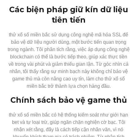
Các biện pháp giữ kín dữ liệu
tiên tiến
thử xổ số miền bắc sử dụng công nghệ mã hóa SSL để
bảo vệ dữ liệu người dùng, một bước tiến quan trọng
trong ngành. Tôi phân tích rằng, việc áp dụng công nghệ
blockchain có thể là bước tiếp theo, giúp xác thực tiền
về trong vài phút và giảm thiểu gian lận. Từ góc nhìn cá
nhân, tôi thấy rằng sự minh bạch này không chỉ bảo vệ
game thủ mà còn nâng cao uy tín, làm cho thử xổ số
miền bắc trở thành lựa chọn hàng đầu.
Chính sách bảo vệ game thủ
thử xổ số miền bắc có hệ thống kiểm soát như giới hạn
bet và tự loại trừ, giúp ngăn chặn nghiện cờ bạc. Tôi
nhận xét rằng, đây là cách tiếp cận nhân văn, vì nó
khuyến khích tham gia có trách nhiệm. Từ phân tích