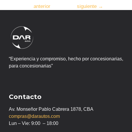
anterior
siguiente
→
“Experiencia y compromiso, hecho por concesionarias,
para concesionarias”
Contacto
Av. Monseñor Pablo Cabrera 1878, CBA
compras@darautos.com
Lun – Vie: 9:00 – 18:00