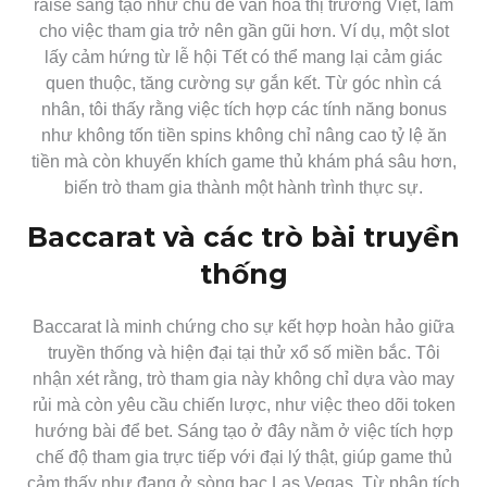
raise sáng tạo như chủ đề văn hóa thị trường Việt, làm
cho việc tham gia trở nên gần gũi hơn. Ví dụ, một slot
lấy cảm hứng từ lễ hội Tết có thể mang lại cảm giác
quen thuộc, tăng cường sự gắn kết. Từ góc nhìn cá
nhân, tôi thấy rằng việc tích hợp các tính năng bonus
như không tốn tiền spins không chỉ nâng cao tỷ lệ ăn
tiền mà còn khuyến khích game thủ khám phá sâu hơn,
biến trò tham gia thành một hành trình thực sự.
Baccarat và các trò bài truyền
thống
Baccarat là minh chứng cho sự kết hợp hoàn hảo giữa
truyền thống và hiện đại tại thử xổ số miền bắc. Tôi
nhận xét rằng, trò tham gia này không chỉ dựa vào may
rủi mà còn yêu cầu chiến lược, như việc theo dõi token
hướng bài để bet. Sáng tạo ở đây nằm ở việc tích hợp
chế độ tham gia trực tiếp với đại lý thật, giúp game thủ
cảm thấy như đang ở sòng bạc Las Vegas. Từ phân tích