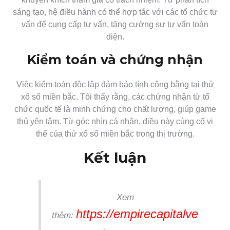
sáng tạo, hệ điều hành có thể hợp tác với các tổ chức tư
vấn để cung cấp tư vấn, tăng cường sự tư vấn toàn
diện.
Kiểm toán và chứng nhận
Việc kiểm toán độc lập đảm bảo tính công bằng tại thử
xổ số miền bắc. Tôi thấy rằng, các chứng nhận từ tổ
chức quốc tế là minh chứng cho chất lượng, giúp game
thủ yên tâm. Từ góc nhìn cá nhân, điều này củng cố vị
thế của thử xổ số miền bắc trong thị trường.
Kết luận
Xem
https://empirecapitalve
thêm: