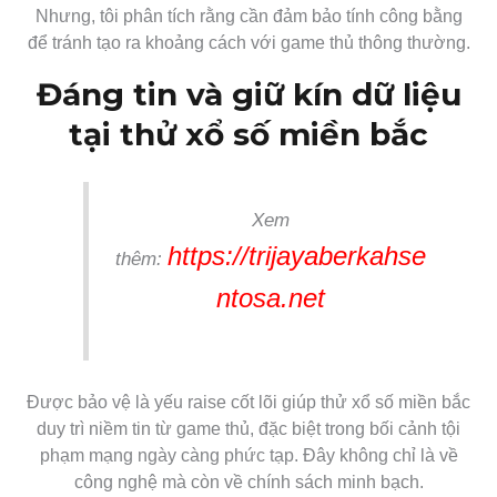
Nhưng, tôi phân tích rằng cần đảm bảo tính công bằng
để tránh tạo ra khoảng cách với game thủ thông thường.
Đáng tin và giữ kín dữ liệu
tại thử xổ số miền bắc
Xem
https://trijayaberkahse
thêm:
ntosa.net
Được bảo vệ là yếu raise cốt lõi giúp thử xổ số miền bắc
duy trì niềm tin từ game thủ, đặc biệt trong bối cảnh tội
phạm mạng ngày càng phức tạp. Đây không chỉ là về
công nghệ mà còn về chính sách minh bạch.