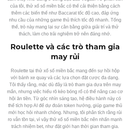
của tôi, thử xổ số miền bắc có thể cải thiện bằng cách
thêm các biến thể như Baccarat tốc độ cao, đáp ứng
nhu cầu của những game thủ thích tốc độ nhanh. Tổng
thể, trò này mang lại sự cân bằng giữa giải trí và thử
thách, làm cho trải nghiệm trở nên đáng nhớ.
Roulette và các trò tham gia
may rủi
Roulette tại thử xổ số miền bắc mang đến sự hồi hộp
với bánh xe quay và các lựa chọn đặt cược đa dạng.
Tôi thấy rằng, mặc dù đây là trò tham gia dựa trên may
mắn, nhưng việc hiểu rõ kèo bóng rổ có thể nâng cao cơ
hội ăn tiền. Từ góc nhìn sáng tạo, hệ điều hành này có
thể tích hợp AI để dự đoán token hướng, giúp game thủ
mới học hỏi nhanh chóng. Nhưng, tôi phân tích rằng rủi
ro vẫn tồn tại, vì vậy thử xổ số miền bắc nên nhấn mạnh
trách nhiệm bet, như đặt giới hạn thời gian tham gia.