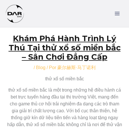
Ir
MAI
al
MEN
contenido
Navegación
Khám Phá Hành Trình Lý
de
entradas
Thú Tại thử xổ số miền bắc
– Sân Chơi Đẳng Cấp
/
Blog
/ Por
豪尔赫斯·马丁诺利
thử xổ số miền bắc
thử xổ số miền bắc là một trong những hệ điều hành cá
bet trực tuyến hàng đầu tại thị trường Việt, mang đến
cho game thủ cơ hội trải nghiệm đa dạng các trò tham
gia giải trí chất lượng cao. Với bố cục thân thiện, hệ
thống giữ kín dữ liệu tiên tiến và hàng loạt tặng ngay
hấp dẫn, thử xổ số miền bắc không chỉ là nơi để thử vận