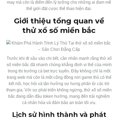
may mà còn là điểm đến lý tưởng cho những ai đam mê
thế giới đặt cược thể thao hiện đại.
Giới thiệu tổng quan về
thử xổ số miền bắc
Trước khi đi sâu vào chi tiết, cần nhấn mạnh rằng thử xổ
số miền bắc đã nhanh chóng khẳng định vị thế của mình
trong thị trường cá bet trực tuyến. Đây không chỉ là một
trang web mà còn là một cộng đồng nơi game thủ có thể
kết nối, học hỏi và tận hưởng sự hưng phấn từ các trò
tham gia. Với sự phát triển không ngừng, thử xổ số miền
bắc đang dẫn đầu token hướng, mang đến trải nghiệm
cá nhân hóa và đảm bảo an toàn tối ưu.
Lịch sử hình thành và phát