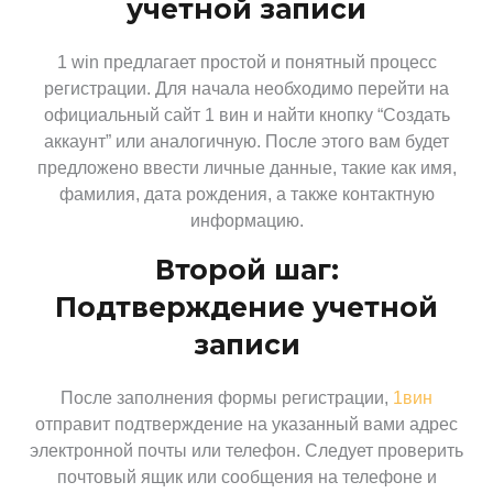
учетной записи
1 win предлагает простой и понятный процесс
регистрации. Для начала необходимо перейти на
официальный сайт 1 вин и найти кнопку “Создать
аккаунт” или аналогичную. После этого вам будет
предложено ввести личные данные, такие как имя,
фамилия, дата рождения, а также контактную
информацию.
Второй шаг:
Подтверждение учетной
записи
После заполнения формы регистрации,
1вин
отправит подтверждение на указанный вами адрес
электронной почты или телефон. Следует проверить
почтовый ящик или сообщения на телефоне и