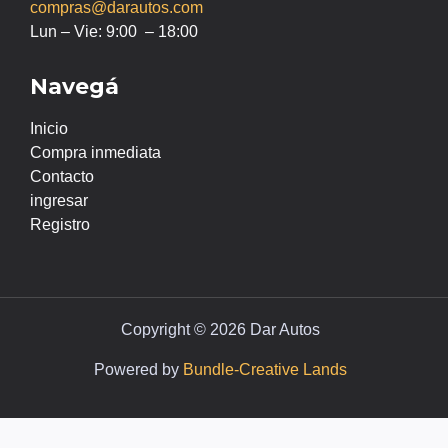
compras@darautos.com
Lun – Vie: 9:00 – 18:00
Navegá
Inicio
Compra inmediata
Contacto
ingresar
Registro
Copyright © 2026 Dar Autos
Powered by
Bundle-Creative Lands