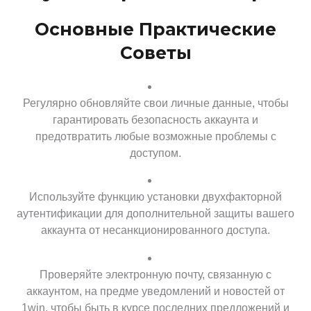
Основные Практические
Советы
Регулярно обновляйте свои личные данные, чтобы
гарантировать безопасность аккаунта и
предотвратить любые возможные проблемы с
доступом.
Используйте функцию установки двухфакторной
аутентификации для дополнительной защиты вашего
аккаунта от несанкционированного доступа.
Проверяйте электронную почту, связанную с
аккаунтом, на предме уведомлений и новостей от
1win, чтобы быть в курсе последних предложений и