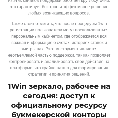
из этих каналов поддержки работает круглосуточно,
что гарантирует быстрое и эффективное решение
любых возникающих вопросов.
Также стоит отметить, что после процедуры 1win
регистрации пользователи могут воспользоваться
персональным кабинетом, где отображается вся
важная информация о счетах, историях ставок и
выигрышах. Этот инструмент является
неотъемлемой частью поддержки, так как позволяет
контролировать и анализировать свои действия на
платформе, что крайне важно для формирования
стратегии и принятия решений.
1Win зеркало, рабочее на
сегодня: доступ к
официальному ресурсу
букмекерской конторы