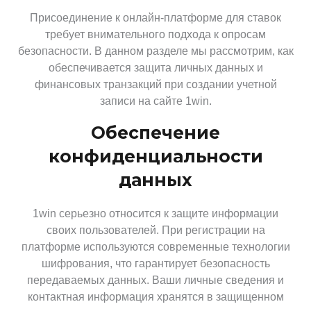
Присоединение к онлайн-платформе для ставок
требует внимательного подхода к опросам
безопасности. В данном разделе мы рассмотрим, как
обеспечивается защита личных данных и
финансовых транзакций при создании учетной
записи на сайте 1win.
Обеспечение
конфиденциальности
данных
1win серьезно относится к защите информации
своих пользователей. При регистрации на
платформе используются современные технологии
шифрования, что гарантирует безопасность
передаваемых данных. Ваши личные сведения и
контактная информация хранятся в защищенном