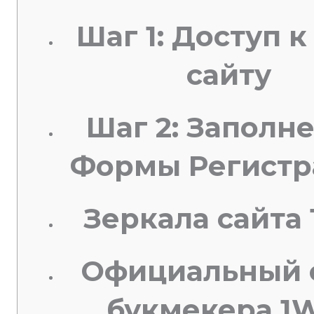
Шаг 1: Доступ к
сайту
Шаг 2: Заполн
Формы Регистр
Зеркала сайта 
Официальный 
букмекера 1