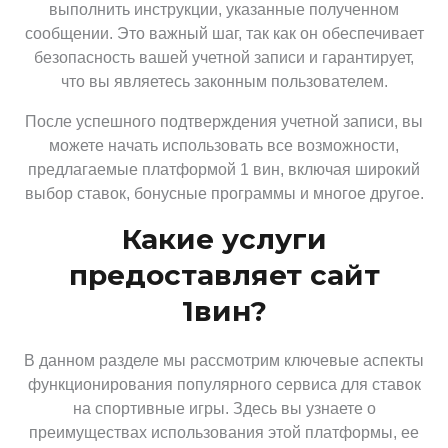
выполнить инструкции, указанные полученном
сообщении. Это важный шаг, так как он обеспечивает
безопасность вашей учетной записи и гарантирует,
что вы являетесь законным пользователем.
После успешного подтверждения учетной записи, вы
можете начать использовать все возможности,
предлагаемые платформой 1 вин, включая широкий
выбор ставок, бонусные программы и многое другое.
Какие услуги
предоставляет сайт
1вин?
В данном разделе мы рассмотрим ключевые аспекты
функционирования популярного сервиса для ставок
на спортивные игры. Здесь вы узнаете о
преимуществах использования этой платформы, ее