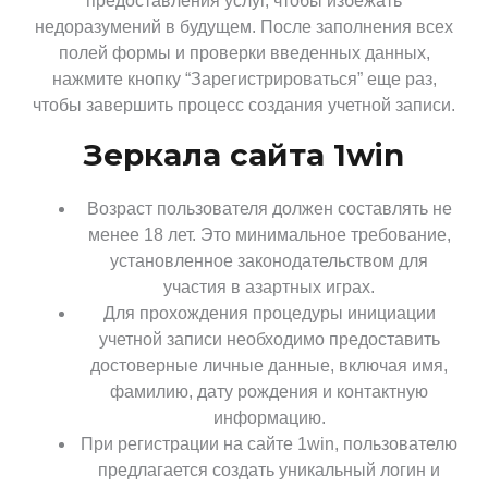
предоставления услуг, чтобы избежать
недоразумений в будущем. После заполнения всех
полей формы и проверки введенных данных,
нажмите кнопку “Зарегистрироваться” еще раз,
чтобы завершить процесс создания учетной записи.
Зеркала сайта 1win
Возраст пользователя должен составлять не
менее 18 лет. Это минимальное требование,
установленное законодательством для
участия в азартных играх.
Для прохождения процедуры инициации
учетной записи необходимо предоставить
достоверные личные данные, включая имя,
фамилию, дату рождения и контактную
информацию.
При регистрации на сайте 1win, пользователю
предлагается создать уникальный логин и