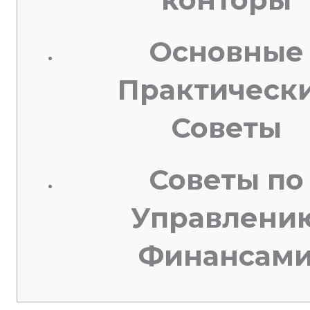
Основные
Практическ
Советы
Советы по
Управлени
Финансам