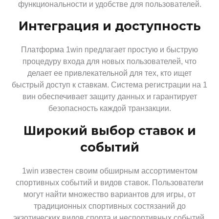
функциональности и удобстве для пользователей.
Интеграция и доступность
Платформа 1win предлагает простую и быструю
процедуру входа для новых пользователей, что
делает ее привлекательной для тех, кто ищет
быстрый доступ к ставкам. Система регистрации на 1
вин обеспечивает защиту данных и гарантирует
безопасность каждой транзакции.
Широкий выбор ставок и
событий
1win известен своим обширным ассортиментом
спортивных событий и видов ставок. Пользователи
могут найти множество вариантов для игры, от
традиционных спортивных состязаний до
экзотических видов спорта и неспортивных событий.