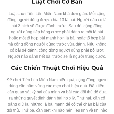
Luật Chơi Cơ Bản
Luật chơi Tiến Lên Miền Nam khá đơn giản. Mỗi cộng
đồng người dùng được chia 13 lá bài. Người nào có lá
bài 3 bích sẽ được đánh trước. Sau đó, cộng đồng
người dùng tiếp bằng cược phải đánh ra một lá bài
hoặc một tổ hợp bài mạnh hơn lá bài hoặc tổ hợp bài
mà cộng đồng người dùng trước vừa đánh. Nếu không
có bài để đánh, cộng đồng người dùng phải bỏ lượt.
Người nào đánh hết bài trước sẽ là người trúng cược.
Các Chiến Thuật Chơi Hiệu Quả
Để chơi Tiến Lên Miền Nam hiệu quả, cộng đồng người
dùng cần nắm vững các mẹo chơi hiệu quả. Đầu tiên,
cần quan sát kỹ bài của mình và bài của đối thủ để đưa
ra những quyết định đánh bài hợp lý. Thứ hai, cần cố
gắng giữ lại những lá bài mạnh để có thể chặn bài của
đối thủ. Thứ ba, cần biết khi nào nên liều lĩnh và khi nào