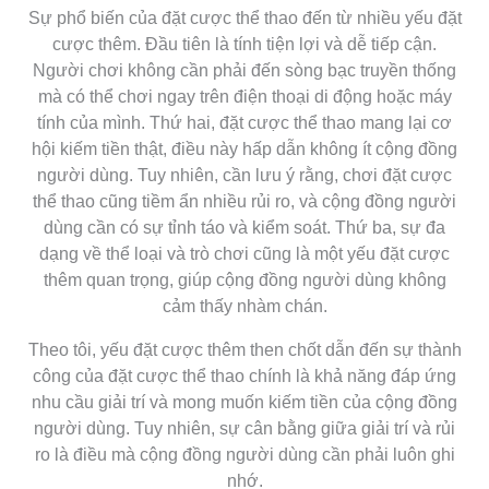
Sự phổ biến của đặt cược thể thao đến từ nhiều yếu đặt
cược thêm. Đầu tiên là tính tiện lợi và dễ tiếp cận.
Người chơi không cần phải đến sòng bạc truyền thống
mà có thể chơi ngay trên điện thoại di động hoặc máy
tính của mình. Thứ hai, đặt cược thể thao mang lại cơ
hội kiếm tiền thật, điều này hấp dẫn không ít cộng đồng
người dùng. Tuy nhiên, cần lưu ý rằng, chơi đặt cược
thể thao cũng tiềm ẩn nhiều rủi ro, và cộng đồng người
dùng cần có sự tỉnh táo và kiểm soát. Thứ ba, sự đa
dạng về thể loại và trò chơi cũng là một yếu đặt cược
thêm quan trọng, giúp cộng đồng người dùng không
cảm thấy nhàm chán.
Theo tôi, yếu đặt cược thêm then chốt dẫn đến sự thành
công của đặt cược thể thao chính là khả năng đáp ứng
nhu cầu giải trí và mong muốn kiếm tiền của cộng đồng
người dùng. Tuy nhiên, sự cân bằng giữa giải trí và rủi
ro là điều mà cộng đồng người dùng cần phải luôn ghi
nhớ.