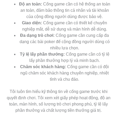
Độ an toàn:
Cổng game cần có hệ thống an toàn
an toàn, đảm bảo thông tin cá nhân và tài khoản
của cộng đồng người dùng được bảo vệ.
Giao diện:
Cổng game cần có thiết kế chuyên
nghiệp mắt, dễ sử dụng và màn hình dễ dùng.
Đa dạng trò chơi:
Cổng game cần cung cấp đa
dạng các bài poker để cộng đồng người dùng có
nhiều lựa chọn.
Tỷ lệ lấy phần thưởng:
Cổng game cần có tỷ lệ
lấy phần thưởng hợp lý và minh bạch.
Chăm sóc khách hàng:
Cổng game cần có đội
ngũ chăm sóc khách hàng chuyên nghiệp, nhiệt
tình và chu đáo.
Tôi luôn tìm hiểu kỹ thông tin về cổng game trước khi
quyết định chơi. Tôi xem xét giấy phép hoạt động, độ an
toàn, màn hình, số lượng trò chơi phong phú, tỷ lệ lấy
phần thưởng và chất lượng tiền thưởng giá trị.