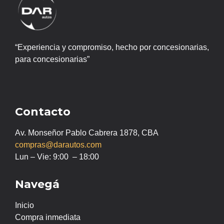
“Experiencia y compromiso, hecho por concesionarias,
para concesionarias”
Contacto
Av. Monseñor Pablo Cabrera 1878, CBA
compras@darautos.com
Lun – Vie: 9:00 – 18:00
Navegá
Inicio
Compra inmediata