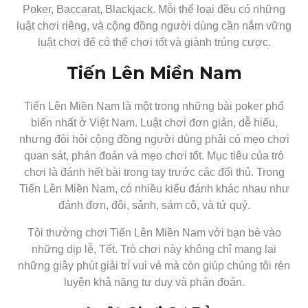
Poker, Baccarat, Blackjack. Mỗi thể loại đều có những
luật chơi riêng, và cộng đồng người dùng cần nắm vững
luật chơi để có thể chơi tốt và giành trúng cược.
Tiến Lên Miền Nam
Tiến Lên Miền Nam là một trong những bài poker phổ
biến nhất ở Việt Nam. Luật chơi đơn giản, dễ hiểu,
nhưng đòi hỏi cộng đồng người dùng phải có mẹo chơi
quan sát, phán đoán và mẹo chơi tốt. Mục tiêu của trò
chơi là đánh hết bài trong tay trước các đối thủ. Trong
Tiến Lên Miền Nam, có nhiều kiểu đánh khác nhau như
đánh đơn, đôi, sảnh, sám cô, và tứ quý.
Tôi thường chơi Tiến Lên Miền Nam với bạn bè vào
những dịp lễ, Tết. Trò chơi này không chỉ mang lại
những giây phút giải trí vui vẻ mà còn giúp chúng tôi rèn
luyện khả năng tư duy và phán đoán.