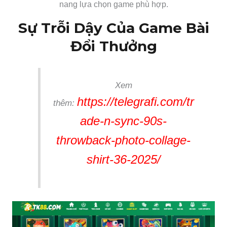
nang lựa chọn game phù hợp.
Sự Trỗi Dậy Của Game Bài
Đổi Thưởng
Xem
https://telegrafi.com/tr
thêm:
ade-n-sync-90s-
throwback-photo-collage-
shirt-36-2025/