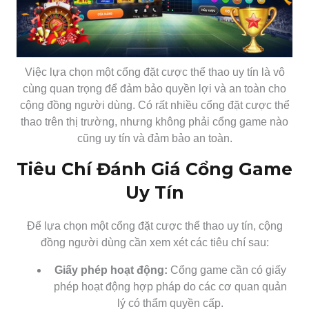
Việc lựa chọn một cổng đặt cược thể thao uy tín là vô
cùng quan trọng để đảm bảo quyền lợi và an toàn cho
cộng đồng người dùng. Có rất nhiều cổng đặt cược thể
thao trên thị trường, nhưng không phải cổng game nào
cũng uy tín và đảm bảo an toàn.
Tiêu Chí Đánh Giá Cổng Game
Uy Tín
Để lựa chọn một cổng đặt cược thể thao uy tín, cộng
đồng người dùng cần xem xét các tiêu chí sau:
Giấy phép hoạt động:
Cổng game cần có giấy
phép hoạt động hợp pháp do các cơ quan quản
lý có thẩm quyền cấp.