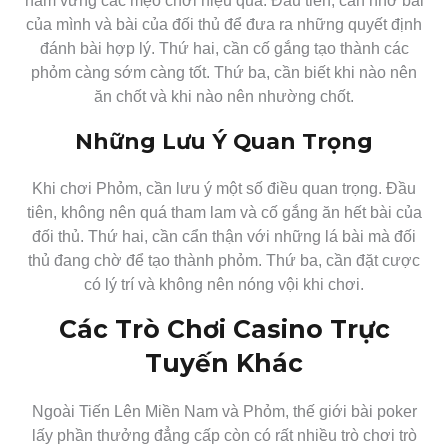
nắm vững các mẹo chơi hiệu quả. Đầu tiên, cần nhớ bài
của mình và bài của đối thủ để đưa ra những quyết định
đánh bài hợp lý. Thứ hai, cần cố gắng tạo thành các
phỏm càng sớm càng tốt. Thứ ba, cần biết khi nào nên
ăn chốt và khi nào nên nhường chốt.
Những Lưu Ý Quan Trọng
Khi chơi Phỏm, cần lưu ý một số điều quan trọng. Đầu
tiên, không nên quá tham lam và cố gắng ăn hết bài của
đối thủ. Thứ hai, cần cẩn thận với những lá bài mà đối
thủ đang chờ để tạo thành phỏm. Thứ ba, cần đặt cược
có lý trí và không nên nóng vội khi chơi.
Các Trò Chơi Casino Trực
Tuyến Khác
Ngoài Tiến Lên Miền Nam và Phỏm, thế giới bài poker
lấy phần thưởng đẳng cấp còn có rất nhiều trò chơi trò