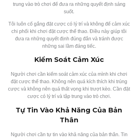
trung vào trò chơi để đưa ra những quyết định sáng
suốt.
Tôi luôn cố gắng đặt cược có lý trí và không để cảm xúc
chi phối khi chơi đặt cược thể thao. Điều này giúp tôi
đưa ra những quyết định đúng đắn và tránh được
những sai lầm đáng tiếc.
Kiểm Soát Cảm Xúc
Người chơi cần kiểm soát cảm xúc của mình khi chơi
đặt cược thể thao. Không nên quá kích thích khi trúng
cược và không nên quá thất vọng khi trượt kèo. Cần đặt
cược có lý trí và tập trung vào trò chơi.
Tự Tin Vào Khả Năng Của Bản
Thân
Người chơi cần tự tin vào khả năng của bản thân. Tin