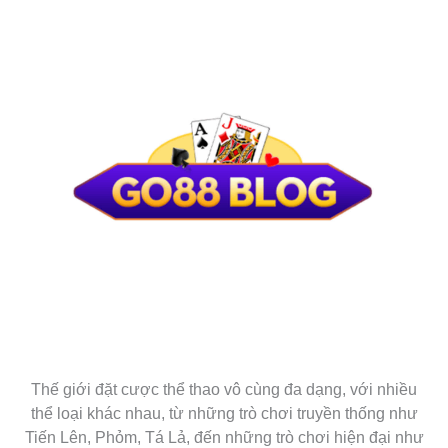
Thế giới đặt cược thể thao vô cùng đa dạng, với nhiều
thể loại khác nhau, từ những trò chơi truyền thống như
Tiến Lên, Phỏm, Tá Lả, đến những trò chơi hiện đại như