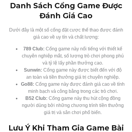
Danh Sách Cổng Game Được
Đánh Giá Cao
Dưới đây là một số cổng đặt cược thể thao được đánh
giá cao về uy tín và chất lượng:
789 Club:
Cổng game này nổi tiếng với thiết kế
chuyên nghiệp mắt, số lượng trò chơi phong phú
và tỷ lệ lấy phần thưởng cao.
Sunwin:
Cổng game này được biết đến với độ
an toàn và tiền thưởng giá trị chuyên nghiệp.
Go88:
Cổng game này được đánh giá cao về tính
minh bạch và công bằng trong các trò chơi.
B52 Club:
Cổng game này thu hút cộng đồng
người dùng bởi những chương trình tiền thưởng
giá trị và sân chơi phổ biến.
Lưu Ý Khi Tham Gia Game Bài