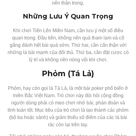
nên thận trọng.
Những Lưu Ý Quan Trọng
Khi chơi Tiến Lên Miền Nam, cần lưu ý một số điều
quan trọng. Đầu tiên, không nên quá tham lam và cố
gắng đánh hết bài quá sớm. Thứ hai, cần cẩn thận với
những lá bài mạnh của đối thủ. Thứ ba, cần đặt cược có
lý trí và không nên nóng vội khi chơi.
Phỏm (Tá Lả)
Phỏm, hay còn gọi là Tá Lả, là một bài poker phổ biến ở
miền Bắc Việt Nam. Trò chơi này đòi hỏi cộng đồng
người dùng phải có mẹo chơi nhớ bài, phán đoán và
tính toán tốt. Mục tiêu của trò chơi là tạo thành các phỏm
(bộ ba hoặc sảnh) và giảm thiểu số điểm của các lá bài
rác còn lại trên tay.