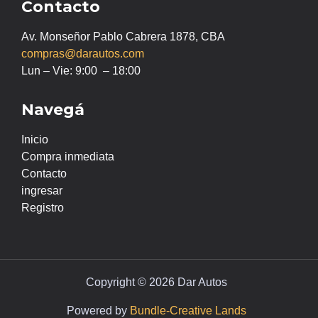
Contacto
Av. Monseñor Pablo Cabrera 1878, CBA
compras@darautos.com
Lun – Vie: 9:00 – 18:00
Navegá
Inicio
Compra inmediata
Contacto
ingresar
Registro
Copyright © 2026 Dar Autos
Powered by
Bundle-Creative Lands