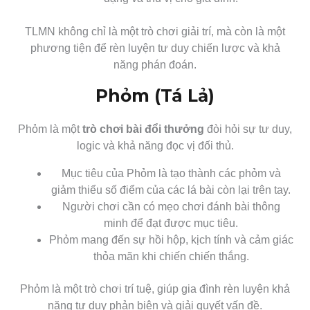
TLMN không chỉ là một trò chơi giải trí, mà còn là một
phương tiện để rèn luyện tư duy chiến lược và khả
năng phán đoán.
Phỏm (Tá Lả)
Phỏm là một
trò chơi bài đổi thưởng
đòi hỏi sự tư duy,
logic và khả năng đọc vị đối thủ.
Mục tiêu của Phỏm là tạo thành các phỏm và
giảm thiểu số điểm của các lá bài còn lại trên tay.
Người chơi cần có mẹo chơi đánh bài thông
minh để đạt được mục tiêu.
Phỏm mang đến sự hồi hộp, kịch tính và cảm giác
thỏa mãn khi chiến chiến thắng.
Phỏm là một trò chơi trí tuệ, giúp gia đình rèn luyện khả
năng tư duy phản biện và giải quyết vấn đề.