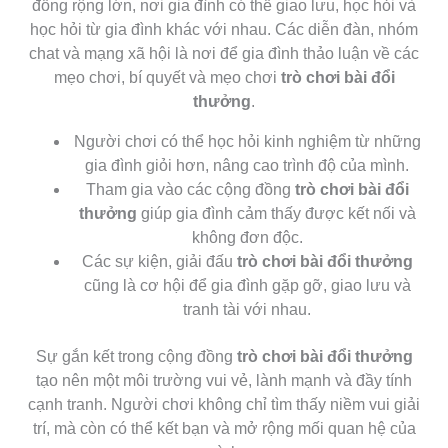
đồng rộng lớn, nơi gia đình có thể giao lưu, học hỏi và
học hỏi từ gia đình khác với nhau. Các diễn đàn, nhóm
chat và mạng xã hội là nơi để gia đình thảo luận về các
mẹo chơi, bí quyết và mẹo chơi
trò chơi bài đổi
thưởng
.
Người chơi có thể học hỏi kinh nghiệm từ những
gia đình giỏi hơn, nâng cao trình độ của mình.
Tham gia vào các cộng đồng
trò chơi bài đổi
thưởng
giúp gia đình cảm thấy được kết nối và
không đơn độc.
Các sự kiện, giải đấu
trò chơi bài đổi thưởng
cũng là cơ hội để gia đình gặp gỡ, giao lưu và
tranh tài với nhau.
Sự gắn kết trong cộng đồng
trò chơi bài đổi thưởng
tạo nên một môi trường vui vẻ, lành mạnh và đầy tính
cạnh tranh. Người chơi không chỉ tìm thấy niềm vui giải
trí, mà còn có thể kết bạn và mở rộng mối quan hệ của