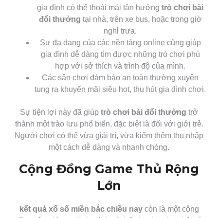
gia đình có thể thoải mái tận hưởng
trò chơi bài
đổi thưởng
tại nhà, trên xe bus, hoặc trong giờ
nghỉ trưa.
Sự đa dạng của các nền tảng online cũng giúp
gia đình dễ dàng tìm được những trò chơi phù
hợp với sở thích và trình độ của mình.
Các sân chơi đảm bảo an toàn thường xuyên
tung ra khuyến mãi siêu hot, thu hút gia đình chơi.
Sự tiện lợi này đã giúp
trò chơi bài đổi thưởng
trở
thành một trào lưu phổ biến, đặc biệt là đối với giới trẻ.
Người chơi có thể vừa giải trí, vừa kiếm thêm thu nhập
một cách dễ dàng và nhanh chóng.
Cộng Đồng Game Thủ Rộng
Lớn
kết quả xổ số miền bắc chiều nay
còn là một cộng