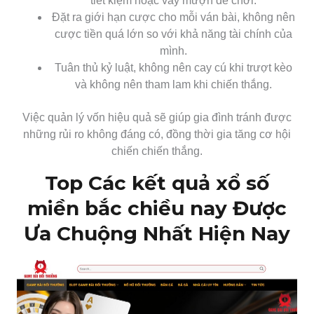
tiết kiệm hoặc vay mượn để chơi.
Đặt ra giới hạn cược cho mỗi ván bài, không nên
cược tiền quá lớn so với khả năng tài chính của
mình.
Tuân thủ kỷ luật, không nên cay cú khi trượt kèo
và không nên tham lam khi chiến thắng.
Việc quản lý vốn hiệu quả sẽ giúp gia đình tránh được
những rủi ro không đáng có, đồng thời gia tăng cơ hội
chiến chiến thắng.
Top Các kết quả xổ số
miền bắc chiều nay Được
Ưa Chuộng Nhất Hiện Nay