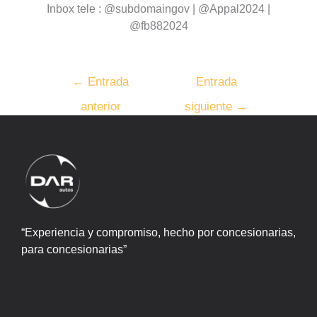
Inbox tele : @subdomaingov | @Appal2024 |
@fb882024
←
Entrada
Entrada
anterior
siguiente
→
“Experiencia y compromiso, hecho por concesionarias,
para concesionarias”