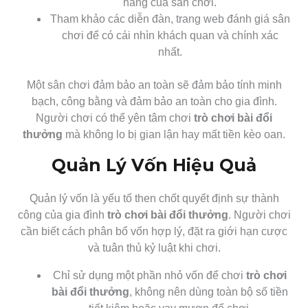
hàng của sân chơi.
Tham khảo các diễn đàn, trang web đánh giá sân
chơi để có cái nhìn khách quan và chính xác
nhất.
Một sân chơi đảm bảo an toàn sẽ đảm bảo tính minh
bạch, công bằng và đảm bảo an toàn cho gia đình.
Người chơi có thể yên tâm chơi
trò chơi bài đổi
thưởng
mà không lo bị gian lận hay mất tiền kèo oan.
Quản Lý Vốn Hiệu Quả
Quản lý vốn là yếu tố then chốt quyết định sự thành
công của gia đình
trò chơi bài đổi thưởng
. Người chơi
cần biết cách phân bổ vốn hợp lý, đặt ra giới hạn cược
và tuân thủ kỷ luật khi chơi.
Chỉ sử dụng một phần nhỏ vốn để chơi
trò chơi
bài đổi thưởng
, không nên dùng toàn bộ số tiền