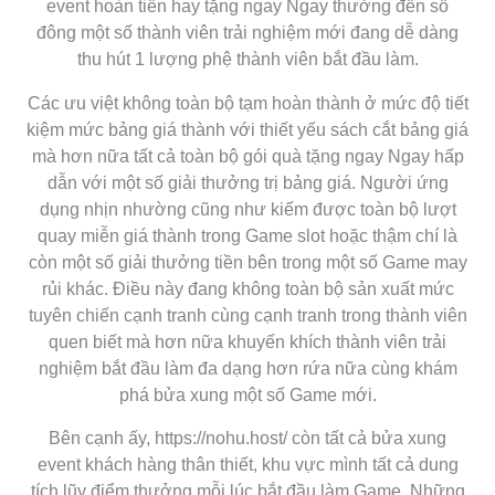
event hoàn tiền hay tặng ngay Ngay thưởng đến số
đông một số thành viên trải nghiệm mới đang dễ dàng
thu hút 1 lượng phệ thành viên bắt đầu làm.
Các ưu việt không toàn bộ tạm hoàn thành ở mức độ tiết
kiệm mức bảng giá thành với thiết yếu sách cắt bảng giá
mà hơn nữa tất cả toàn bộ gói quà tặng ngay Ngay hấp
dẫn với một số giải thưởng trị bảng giá. Người ứng
dụng nhịn nhường cũng như kiếm được toàn bộ lượt
quay miễn giá thành trong Game slot hoặc thậm chí là
còn một số giải thưởng tiền bên trong một số Game may
rủi khác. Điều này đang không toàn bộ sản xuất mức
tuyên chiến cạnh tranh cùng cạnh tranh trong thành viên
quen biết mà hơn nữa khuyến khích thành viên trải
nghiệm bắt đầu làm đa dạng hơn rứa nữa cùng khám
phá bửa xung một số Game mới.
Bên cạnh ấy, https://nohu.host/ còn tất cả bửa xung
event khách hàng thân thiết, khu vực mình tất cả dung
tích lũy điểm thưởng mỗi lúc bắt đầu làm Game. Những