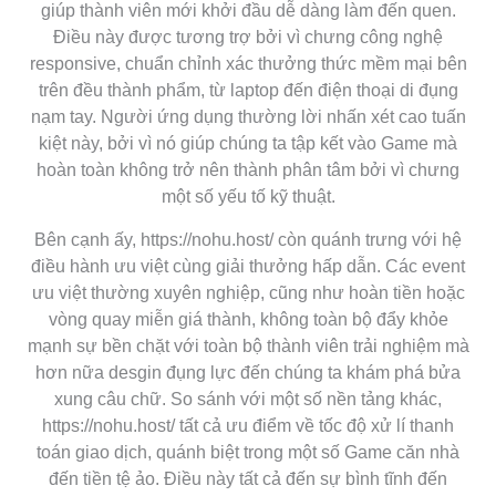
giúp thành viên mới khởi đầu dễ dàng làm đến quen.
Điều này được tương trợ bởi vì chưng công nghệ
responsive, chuẩn chỉnh xác thưởng thức mềm mại bên
trên đều thành phẩm, từ laptop đến điện thoại di đụng
nạm tay. Người ứng dụng thường lời nhấn xét cao tuấn
kiệt này, bởi vì nó giúp chúng ta tập kết vào Game mà
hoàn toàn không trở nên thành phân tâm bởi vì chưng
một số yếu tố kỹ thuật.
Bên cạnh ấy, https://nohu.host/ còn quánh trưng với hệ
điều hành ưu việt cùng giải thưởng hấp dẫn. Các event
ưu việt thường xuyên nghiệp, cũng như hoàn tiền hoặc
vòng quay miễn giá thành, không toàn bộ đẩy khỏe
mạnh sự bền chặt với toàn bộ thành viên trải nghiệm mà
hơn nữa desgin đụng lực đến chúng ta khám phá bửa
xung câu chữ. So sánh với một số nền tảng khác,
https://nohu.host/ tất cả ưu điểm về tốc độ xử lí thanh
toán giao dịch, quánh biệt trong một số Game căn nhà
đến tiền tệ ảo. Điều này tất cả đến sự bình tĩnh đến