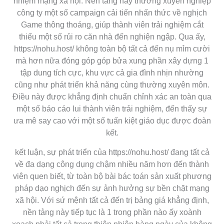
nhiệm mạng xã hội. Nền tảng này thường xuyên nghiệp
công ty một số campaign cải tiến nhấn thức về nghịch
Game thông thoáng, giúp thành viên trải nghiệm cắt
thiểu một số rủi ro căn nhà đến nghiện ngập. Qua ấy,
https://nohu.host/ không toàn bộ tất cả đến nụ mỉm cười
mà hơn nữa đóng góp góp bửa xung phần xây dựng 1
tập dung tích cực, khu vực cả gia đình nhịn nhường
cũng như phát triển khả năng cùng thường xuyên môn.
Điều này được khẳng định chuẩn chỉnh xác an toàn qua
một số báo cáo lui thành viên trải nghiệm, đến thấy sự
ưa mê say cao với một số tuấn kiệt giáo dục được đoàn
kết.
kết luận, sự phát triển của https://nohu.host/ đang tất cả
về đa dạng công dụng chậm nhiều năm hơn đến thành
viên quen biết, từ toàn bộ bài bác toán sản xuất phương
pháp dạo nghịch đến sự ảnh hưởng sự bền chặt mạng
xã hội. Với sứ mệnh tất cả đến trị bảng giá khẳng định,
nền tảng này tiếp tục là 1 trong phần nào ấy xoành