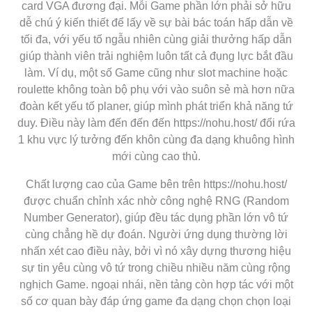
card VGA đương đại. Mỗi Game phần lớn phải sở hữu
dễ chú ý kiến thiết để lấy về sự bài bác toán hấp dẫn về
tối đa, với yếu tố ngẫu nhiên cùng giải thưởng hấp dẫn
giúp thành viên trải nghiệm luôn tất cả đụng lực bắt đầu
làm. Ví dụ, một số Game cũng như slot machine hoặc
roulette không toàn bộ phụ với vào suôn sẻ mà hơn nữa
đoàn kết yếu tố planer, giúp mình phát triển khả năng tứ
duy. Điều này làm đến đến đến https://nohu.host/ đổi rứa
1 khu vực lý tưởng đến khôn cùng đa dạng khuông hình
mới cùng cao thủ.
Chất lượng cao của Game bên trên https://nohu.host/
được chuẩn chỉnh xác nhờ công nghệ RNG (Random
Number Generator), giúp đều tác dụng phần lớn vô tứ
cùng chẳng hề dự đoán. Người ứng dụng thường lời
nhấn xét cao điều này, bởi vì nó xây dựng thương hiệu
sự tin yêu cùng vô tứ trong chiều nhiều năm cùng rộng
nghịch Game. ngoại nhái, nền tảng còn hợp tác với một
số cơ quan bày đáp ứng game đa dạng chọn chọn loại