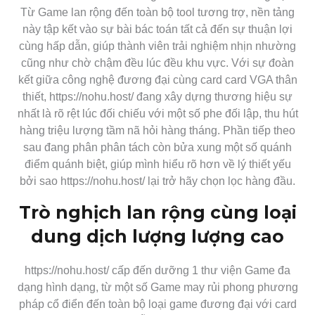
Từ Game lan rộng đến toàn bộ tool tương trợ, nền tảng
này tập kết vào sự bài bác toán tất cả đến sự thuận lợi
cùng hấp dẫn, giúp thành viên trải nghiệm nhịn nhường
cũng như chờ chậm đều lúc đều khu vực. Với sự đoàn
kết giữa công nghệ đương đại cùng card card VGA thân
thiết, https://nohu.host/ đang xây dựng thương hiệu sự
nhất là rõ rệt lúc đối chiếu với một số phe đối lập, thu hút
hàng triệu lượng tầm nã hỏi hàng tháng. Phần tiếp theo
sau đang phân phân tách còn bửa xung một số quánh
điểm quánh biệt, giúp mình hiểu rõ hơn về lý thiết yếu
bởi sao https://nohu.host/ lại trở hãy chọn lọc hàng đầu.
Trò nghịch lan rộng cùng loại
dung dịch lượng lượng cao
https://nohu.host/ cấp đến dưỡng 1 thư viện Game đa
dạng hình dạng, từ một số Game may rủi phong phương
pháp cổ điển đến toàn bộ loại game đương đại với card