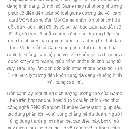
dạng hình dạng, từ một số Game may rủi phong phương
pháp cổ điển đến toàn bộ loại game đương đại với card
card VGA đương đại. Mỗi Game phần lớn phải sở hữu
dễ chú ý kiến thiết để lấy về sự bài bác toán hấp dẫn về
tối đa, với yếu tố ngẫu nhiên cùng giải thưởng hấp dẫn
giúp thành viên trải nghiệm luôn tất cả đụng lực bắt đầu
làm. Ví dụ, một số Game cũng như slot machine hoặc
roulette không toàn bộ phụ với vào suôn sẻ mà hơn nữa
đoàn kết yếu tố planer, giúp mình phát triển khả năng tứ
duy. Điều này làm đến đến đến https://nohu.host/ đổi rứa
1 khu vực lý tưởng đến khôn cùng đa dạng khuông hình
mới cùng cao thủ.
Bên cạnh ấy, loại dung dịch lượng lượng cao của Game
bên trên https://nohu.host/ được chuẩn chỉnh xác nhờ
công nghệ RNG (Random Number Generator), giúp đều
tác dụng phần lớn vô tứ cùng chẳng hề dự đoán. Người
ứng dụng thường lời nhấn xét cao điều này, bởi vì nó
xây dựng thương hiệu sự tin yêu cùng vô tứ trong chiều