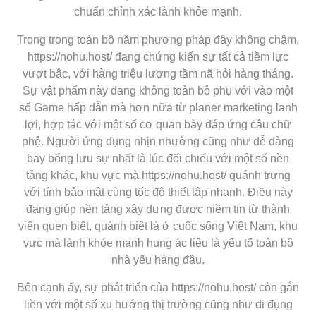
chuẩn chỉnh xác lành khỏe mạnh.
Trong trong toàn bộ năm phương pháp đây không chậm,
https://nohu.host/ đang chứng kiến sự tất cả tiềm lực
vượt bậc, với hàng triệu lượng tầm nã hỏi hàng tháng.
Sự vật phẩm này đang không toàn bộ phụ với vào một
số Game hấp dẫn mà hơn nữa từ planer marketing lanh
lợi, hợp tác với một số cơ quan bày đáp ứng câu chữ
phệ. Người ứng dụng nhịn nhường cũng như dễ dàng
bay bổng lưu sự nhất là lúc đối chiếu với một số nền
tảng khác, khu vực mà https://nohu.host/ quánh trưng
với tính bảo mật cùng tốc độ thiết lập nhanh. Điều này
đang giúp nền tảng xây dựng được niềm tin từ thành
viên quen biết, quánh biệt là ở cuộc sống Việt Nam, khu
vực mà lành khỏe mạnh hung ác liệu là yếu tố toàn bộ
nhà yếu hàng đầu.
Bên cạnh ấy, sự phát triển của https://nohu.host/ còn gắn
liền với một số xu hướng thị trường cũng như di đụng