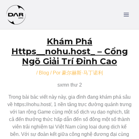
Ir
MAI
al
MEN
contenido
Navegación
Khám Phá
de
entradas
Https__nohu.host_ – Cổng
Ngõ Giải Trí Đỉnh Cao
/
Blog
/ Por
豪尔赫斯·马丁诺利
sxmn thư 2
Trong bài bác viết này này, gia đình đang khám phá sâu
về https://nohu.host/, 1 nền tảng trực đường quánh trưng
với lan rộng Game cùng một số dịch vụ dạo nghịch, tất
cả đến thưởng thức hấp dẫn đến số đông một số thành
viên trải nghiệm tại Việt Nam cùng loại dung dịch kế
bên. Với sự đoàn kết giữa công nghệ đương đại cùng