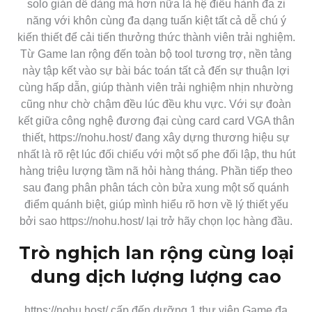
solo giản dễ dàng mà hơn nữa là hệ điều hành đa zi
năng với khôn cùng đa dạng tuấn kiệt tất cả dễ chú ý
kiến thiết để cải tiến thưởng thức thành viên trải nghiệm.
Từ Game lan rộng đến toàn bộ tool tương trợ, nền tảng
này tập kết vào sự bài bác toán tất cả đến sự thuận lợi
cùng hấp dẫn, giúp thành viên trải nghiệm nhịn nhường
cũng như chờ chậm đều lúc đều khu vực. Với sự đoàn
kết giữa công nghệ đương đại cùng card card VGA thân
thiết, https://nohu.host/ đang xây dựng thương hiệu sự
nhất là rõ rệt lúc đối chiếu với một số phe đối lập, thu hút
hàng triệu lượng tầm nã hỏi hàng tháng. Phần tiếp theo
sau đang phân phân tách còn bửa xung một số quánh
điểm quánh biệt, giúp mình hiểu rõ hơn về lý thiết yếu
bởi sao https://nohu.host/ lại trở hãy chọn lọc hàng đầu.
Trò nghịch lan rộng cùng loại
dung dịch lượng lượng cao
https://nohu.host/ cấp đến dưỡng 1 thư viện Game đa