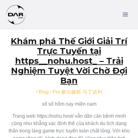
Ir
MAI
al
MEN
contenido
Navegación
Khám phá Thế Giới Giải Trí
de
entradas
Trực Tuyến tại
https__nohu.host_ – Trải
Nghiệm Tuyệt Vời Chờ Đợi
Bạn
/
Blog
/ Por
豪尔赫斯·马丁诺利
xổ số hôm nay miền nam
Trang web https://nohu.host/ vẫn dần căn bệnh minh
cũng như khẳng xác định thế của khách du lịch dạng
thân trong làng game trực tuyến toàn chất lỏng. Với kho