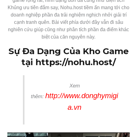
game rộng rãi, hình dạng đon đả cũng như diện tích
Khủng ưu tiên đắm say, Nohu.host tiềm ẩn mang tới cho
doanh nghiệp phần đa trải nghiệm nghịch nhởi giải trí
cạnh tranh quên. Bài viết phía dưới đây vẫn đi sâu
nghiên cứu giúp cũng như phân tích phần đa điểm khác
biệt của căn nguyên này.
Sự Đa Dạng Của Kho Game
tại https://nohu.host/
Xem
http://www.donghymigi
thêm:
a.vn