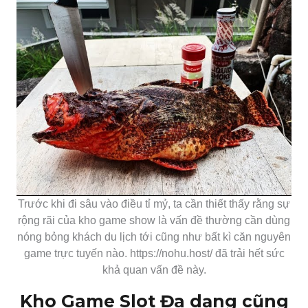
Trước khi đi sâu vào điều tỉ mỷ, ta cần thiết thấy rằng sự
rộng rãi của kho game show là vấn đề thường cần dùng
nóng bỏng khách du lịch tới cũng như bất kì căn nguyên
game trực tuyến nào. https://nohu.host/ đã trải hết sức
khả quan vấn đề này.
Kho Game Slot Đa dạng cũng