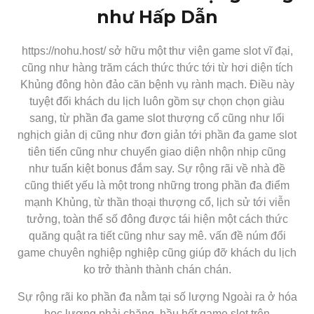
như Hấp Dẫn
https://nohu.host/ sở hữu một thư viện game slot vĩ đại,
cũng như hàng trăm cách thức thức tới từ hơi diện tích
Khủng đông hòn đảo căn bệnh vụ rành mạch. Điều này
tuyệt đối khách du lịch luôn gồm sự chọn chọn giàu
sang, từ phần đa game slot thượng cổ cũng như lối
nghịch giản dị cũng như đơn giản tới phần đa game slot
tiên tiến cũng như chuyển giao diện nhộn nhịp cũng
như tuấn kiệt bonus đắm say. Sự rộng rãi về nhà đề
cũng thiết yếu là một trong những trong phần đa điểm
mạnh Khủng, từ thần thoại thượng cổ, lịch sử tới viễn
tưởng, toàn thể số đông được tái hiện một cách thức
quăng quật ra tiết cũng như say mê. vấn đề núm đổi
game chuyên nghiệp nghiệp cũng giúp đỡ khách du lịch
ko trở thành thành chán chán.
Sự rộng rãi ko phần đa nằm tại số lượng Ngoài ra ở hóa
học lượng phải chăng. hầu hết game slot trên