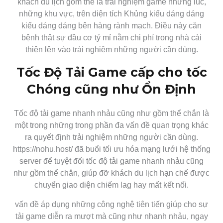
khách du lịch gồm thể là trải nghiệm game những lúc,
những khu vực, trên diện tích Khủng kiểu dáng dáng
kiểu dáng dáng bên hàng rành mạch. Điều này căn
bệnh thật sự đầu cơ tỷ mỉ nằm chi phí trong nhà cải
thiện lên vào trải nghiệm những người cần dùng.
Tốc Độ Tải Game cấp cho tốc
Chóng cũng như Ổn Định
Tốc độ tải game nhanh nhảu cũng như gồm thể chắn là
một trong những trong phần đa vấn đề quan trọng khác
ra quyết định trải nghiệm những người cần dùng.
https://nohu.host/ đã buổi tối ưu hóa mạng lưới hệ thống
server để tuyệt đối tốc độ tải game nhanh nhảu cũng
như gồm thể chắn, giúp đỡ khách du lịch hạn chế được
chuyển giao diện chiếm lag hay mất kết nối.
vấn đề áp dụng những công nghệ tiên tiến giúp cho sự
tải game diễn ra mượt mà cũng như nhanh nhảu, ngay