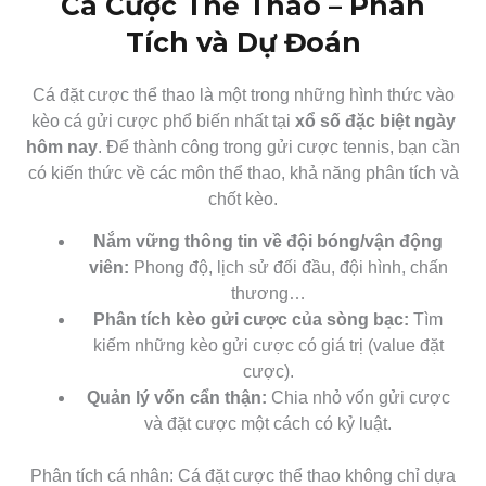
Cá Cược Thể Thao – Phân
Tích và Dự Đoán
Cá đặt cược thể thao là một trong những hình thức vào
kèo cá gửi cược phổ biến nhất tại
xổ số đặc biệt ngày
hôm nay
. Để thành công trong gửi cược tennis, bạn cần
có kiến thức về các môn thể thao, khả năng phân tích và
chốt kèo.
Nắm vững thông tin về đội bóng/vận động
viên:
Phong độ, lịch sử đối đầu, đội hình, chấn
thương…
Phân tích kèo gửi cược của sòng bạc:
Tìm
kiếm những kèo gửi cược có giá trị (value đặt
cược).
Quản lý vốn cẩn thận:
Chia nhỏ vốn gửi cược
và đặt cược một cách có kỷ luật.
Phân tích cá nhân: Cá đặt cược thể thao không chỉ dựa