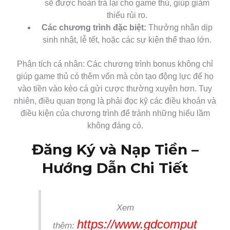
sẽ được hoàn trả lại cho game thủ, giúp giảm
thiểu rủi ro.
Các chương trình đặc biệt:
Thưởng nhân dịp
sinh nhật, lễ tết, hoặc các sự kiện thể thao lớn.
Phân tích cá nhân: Các chương trình bonus không chỉ
giúp game thủ có thêm vốn mà còn tạo động lực để họ
vào tiền vào kèo cá gửi cược thường xuyên hơn. Tuy
nhiên, điều quan trọng là phải đọc kỹ các điều khoản và
điều kiện của chương trình để tránh những hiểu lầm
không đáng có.
Đăng Ký và Nạp Tiền –
Hướng Dẫn Chi Tiết
Xem
https://www.gdcomput
thêm: