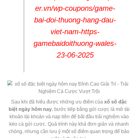
er.vn/wp-coupons/game-
bai-doi-thuong-hang-dau-
viet-nam-https-
gamebaidoithuong-wales-
23-06-2025
Sau khi đã hiểu được những ưu điểm của
xổ số đặc
biệt ngày hôm nay
, bước tiếp bằng gửi cược là mở tài
khoản tài khoản và nạp tiền để bắt đầu trải nghiệm vào
kèo cá gửi cược. Quá trình này khá đơn giản và nhanh
chóng, nhưng cần lưu ý một số điểm quan trọng để bảo