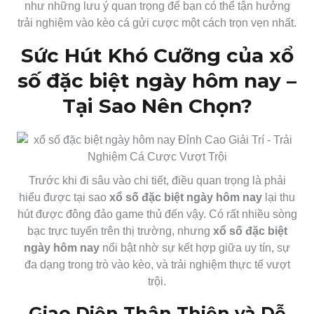
như những lưu ý quan trọng để bạn có thể tận hưởng
trải nghiệm vào kèo cá gửi cược một cách trọn vẹn nhất.
Sức Hút Khó Cưỡng của
xổ
số đặc biệt ngày hôm nay
–
Tại Sao Nên Chọn?
Trước khi đi sâu vào chi tiết, điều quan trọng là phải
hiểu được tại sao
xổ số đặc biệt ngày hôm nay
lại thu
hút được đông đảo game thủ đến vậy. Có rất nhiều sòng
bạc trực tuyến trên thị trường, nhưng
xổ số đặc biệt
ngày hôm nay
nổi bật nhờ sự kết hợp giữa uy tín, sự
đa dạng trong trò vào kèo, và trải nghiệm thực tế vượt
trội.
Giao Diện Thân Thiện và Dễ