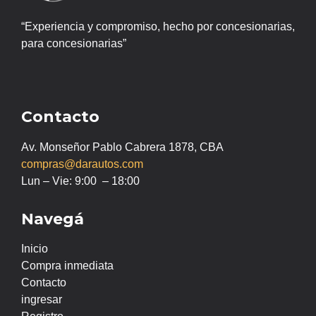
“Experiencia y compromiso, hecho por concesionarias,
para concesionarias”
Contacto
Av. Monseñor Pablo Cabrera 1878, CBA
compras@darautos.com
Lun – Vie: 9:00 – 18:00
Navegá
Inicio
Compra inmediata
Contacto
ingresar