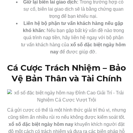
Giữ lại biên lai giao dịch:
Trong trường hợp có
sự cố, biên lai giao dịch sẽ là bằng chứng quan
trọng để bạn khiếu nại.
Liên hệ bộ phận tư vấn khách hàng nếu gặp
khó khăn:
Nếu bạn gặp bất kỳ vấn đề nào trong
quá trình nạp tiền, hãy liên hệ ngay với bộ phận
tư vấn khách hàng của
xổ số đặc biệt ngày hôm
nay
để được giúp đỡ.
Cá Cược Trách Nhiệm – Bảo
Vệ Bản Thân và Tài Chính
Cá gửi cược có thể là một hình thức giải trí thú vị, nhưng
cũng tiềm ẩn nhiều rủi ro nếu không được kiểm soát tốt.
xổ số đặc biệt ngày hôm nay
khuyến khích người đặt
độ một cách có trách nhiệm và đưa ra các biện pháp hỗ