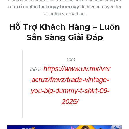
của
xổ số đặc biệt ngày hôm nay
để hiểu rõ quyền lợi
và nghĩa vụ của bạn.
Hỗ Trợ Khách Hàng – Luôn
Sẵn Sàng Giải Đáp
Xem
https://www.uv.mx/ver
thêm:
acruz/fmvz/trade-vintage-
you-big-dummy-t-shirt-09-
2025/