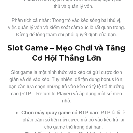
thủ và quản lý vốn.
Phân tích cá nhân: Trong trò vào kèo sòng bài thú vị,
việc quản lý vốn và kiểm soát cảm xúc là rất quan trọng.
Đừng để lòng tham chi phối quyết định của bạn.
Slot Game – Mẹo Chơi và Tăng
Cơ Hội Thắng Lớn
Slot game là một hình thức vào kèo cá gửi cược đơn
giản và dễ vào kèo. Tuy nhiên, để tận dụng bonus lớn,
bạn cần lựa chọn những trò vào kèo có tỷ lệ trả thưởng
cao (RTP – Return to Player) và áp dụng một số mẹo
nhỏ.
Chọn máy quay game có RTP cao:
RTP là tỷ lệ
phần trăm số tiền gửi cược mà trò vào kèo trả lại
cho game thủ trong dài hạn.