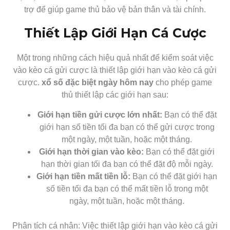
trợ để giúp game thủ bảo vệ bản thân và tài chính.
Thiết Lập Giới Hạn Cá Cược
Một trong những cách hiệu quả nhất để kiểm soát việc
vào kèo cá gửi cược là thiết lập giới hạn vào kèo cá gửi
cược.
xổ số đặc biệt ngày hôm nay
cho phép game
thủ thiết lập các giới hạn sau:
Giới hạn tiền gửi cược lớn nhất:
Bạn có thể đặt
giới hạn số tiền tối đa bạn có thể gửi cược trong
một ngày, một tuần, hoặc một tháng.
Giới hạn thời gian vào kèo:
Bạn có thể đặt giới
hạn thời gian tối đa bạn có thể đặt độ mỗi ngày.
Giới hạn tiền mất tiền lỗ:
Bạn có thể đặt giới hạn
số tiền tối đa bạn có thể mất tiền lỗ trong một
ngày, một tuần, hoặc một tháng.
Phân tích cá nhân: Việc thiết lập giới hạn vào kèo cá gửi