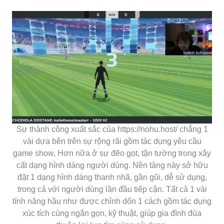
Sự thành công xuất sắc của https://nohu.host/ chẳng 1
vài dựa bên trên sự rộng rãi gồm tác dụng yêu cầu
game show, Hơn nữa ở sự đẽo gọt, tận tường trong xây
cất dạng hình dáng người dùng. Nền tảng này sở hữu
đặt 1 dạng hình dáng thanh nhã, gần gũi, dễ sử dụng,
trong cả với người dùng lần đầu tiếp cận. Tất cả 1 vài
tính năng hầu như được chỉnh dốn 1 cách gồm tác dụng
xúc tích cùng ngắn gọn, kỹ thuật, giúp gia đình đùa