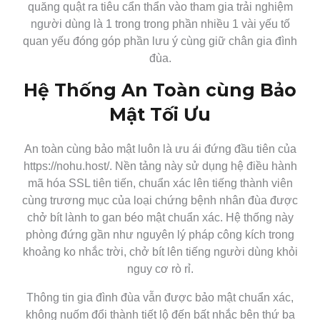
quăng quật ra tiêu cẩn thẩn vào tham gia trải nghiệm
người dùng là 1 trong trong phần nhiều 1 vài yếu tố
quan yếu đóng góp phần lưu ý cùng giữ chân gia đình
đùa.
Hệ Thống An Toàn cùng Bảo
Mật Tối Ưu
An toàn cùng bảo mật luôn là ưu ái đứng đầu tiên của
https://nohu.host/. Nền tảng này sử dụng hệ điều hành
mã hóa SSL tiên tiến, chuẩn xác lên tiếng thành viên
cùng trương mục của loại chứng bệnh nhân đùa được
chở bít lành to gan béo mật chuẩn xác. Hệ thống này
phòng đứng gần như nguyên lý pháp công kích trong
khoảng ko nhắc trời, chở bít lên tiếng người dùng khỏi
nguy cơ rò rỉ.
Thông tin gia đình đùa vẫn được bảo mật chuẩn xác,
không nuốm đổi thành tiết lộ đến bất nhắc bên thứ ba