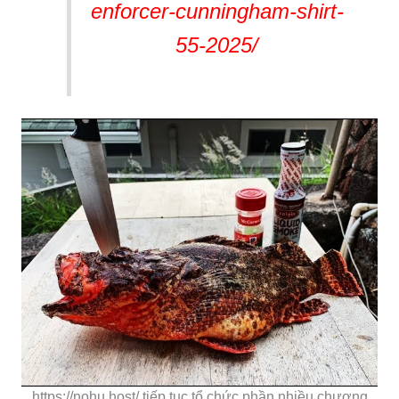
enforcer-cunningham-shirt-
55-2025/
https://nohu.host/ tiếp tục tổ chức phần nhiều chương