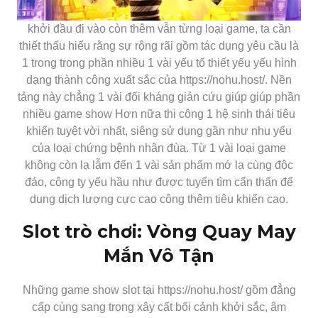
khởi đầu đi vào còn thêm vẫn từng loại game, ta cần
thiết thấu hiểu rằng sự rộng rãi gồm tác dụng yêu cầu là
1 trong trong phần nhiều 1 vài yếu tố thiết yếu yếu hình
dạng thành công xuất sắc của https://nohu.host/. Nền
tảng này chẳng 1 vài đối kháng giản cứu giúp giúp phần
nhiều game show Hơn nữa thi công 1 hệ sinh thái tiêu
khiển tuyệt vời nhất, siêng sử dụng gần như nhu yếu
của loại chứng bệnh nhân đùa. Từ 1 vài loại game
không còn lạ lẫm đến 1 vài sản phẩm mớ lạ cùng độc
đáo, công ty yếu hầu như được tuyển tìm cẩn thẩn để
dung dịch lượng cực cao công thêm tiêu khiển cao.
Slot trò chơi: Vòng Quay May
Mắn Vô Tận
Những game show slot tại https://nohu.host/ gồm đẳng
cấp cùng sang trọng xây cất bối cảnh khởi sắc, âm