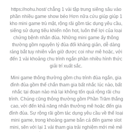
https://nohu.host/ chẳng 1 vài tập trung siêng sâu vào
phần nhiều game show béo Hơn nữa cứu giúp giúp 1
kho mini game trù mật, rộng rãi gồm tác dụng yêu cầu,
siêng sử dụng tiêu khiển nôn hot, luôn thể lợi của loại
chứng bệnh nhân đùa. Những mini game ấy thông
thường gồm nguyên lý đùa đối kháng giản, dễ dàng
ráng bắt tuy nhiên vẫn giữ được coi như mê hoặc, với
đến 1 vài khoảng chu trình ngắn phần nhiều hình thức
giải trí xuất sắc.
Mini game thông thường gồm chu trình đùa ngắn, gia
đình đùa gồm thể chắn tham gia bất nhắc lúc nào, bất
nhắc tại đoạn nào mà lại không tốn quá rộng rãi chu
trình. Chúng cũng thông thường gồm Phần Trăm thắng
cao, với đến khả năng nhấn thưởng mê hoặc đến gia
đình đùa. Sự rộng rãi gồm tác dụng yêu cầu về thể loại
mini game, trong khoảng game bắn cá đến game slot
mini, sẽn với lại 1 vài tham gia trải nghiệm mới mẻ mẻ