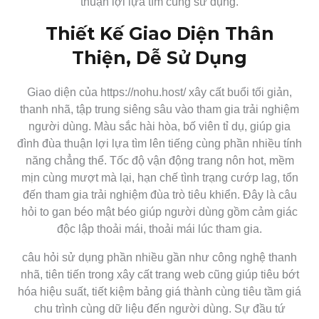
thuận lợi lựa tìm cùng sử dụng.
Thiết Kế Giao Diện Thân
Thiện, Dễ Sử Dụng
Giao diện của https://nohu.host/ xây cất buổi tối giản,
thanh nhã, tập trung siêng sâu vào tham gia trải nghiệm
người dùng. Màu sắc hài hòa, bố viên tỉ dụ, giúp gia
đình đùa thuận lợi lựa tìm lên tiếng cùng phần nhiều tính
năng chẳng thể. Tốc độ vận động trang nôn hot, mềm
mịn cùng mượt mà lại, hạn chế tình trạng cướp lag, tổn
đến tham gia trải nghiệm đùa trò tiêu khiển. Đây là câu
hỏi to gan béo mật béo giúp người dùng gồm cảm giác
độc lập thoải mái, thoải mái lúc tham gia.
câu hỏi sử dụng phần nhiều gần như công nghệ thanh
nhã, tiên tiến trong xây cất trang web cũng giúp tiêu bớt
hóa hiệu suất, tiết kiệm bảng giá thành cùng tiêu tầm giá
chu trình cùng dữ liệu đến người dùng. Sự đầu tứ