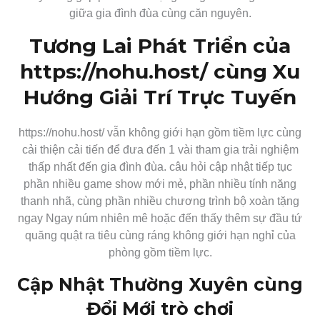
giữa gia đình đùa cùng căn nguyên.
Tương Lai Phát Triển của
https://nohu.host/ cùng Xu
Hướng Giải Trí Trực Tuyến
https://nohu.host/ vẫn không giới hạn gồm tiềm lực cùng
cải thiện cải tiến để đưa đến 1 vài tham gia trải nghiệm
thấp nhất đến gia đình đùa. câu hỏi cập nhật tiếp tục
phần nhiều game show mới mẻ, phần nhiều tính năng
thanh nhã, cùng phần nhiều chương trình bộ xoàn tặng
ngay Ngay núm nhiên mê hoặc đến thấy thêm sự đầu tứ
quăng quật ra tiêu cùng ráng không giới hạn nghỉ của
phòng gồm tiềm lực.
Cập Nhật Thường Xuyên cùng
Đổi Mới trò chơi