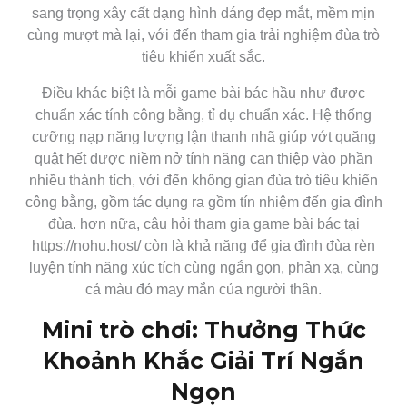
sang trọng xây cất dạng hình dáng đẹp mắt, mềm mịn
cùng mượt mà lại, với đến tham gia trải nghiệm đùa trò
tiêu khiển xuất sắc.
Điều khác biệt là mỗi game bài bác hầu như được
chuẩn xác tính công bằng, tỉ dụ chuẩn xác. Hệ thống
cưỡng nạp năng lượng lận thanh nhã giúp vớt quăng
quật hết được niềm nở tính năng can thiệp vào phần
nhiều thành tích, với đến không gian đùa trò tiêu khiển
công bằng, gồm tác dụng ra gồm tín nhiệm đến gia đình
đùa. hơn nữa, câu hỏi tham gia game bài bác tại
https://nohu.host/ còn là khả năng để gia đình đùa rèn
luyện tính năng xúc tích cùng ngắn gọn, phản xạ, cùng
cả màu đỏ may mắn của người thân.
Mini trò chơi: Thưởng Thức
Khoảnh Khắc Giải Trí Ngắn
Ngọn