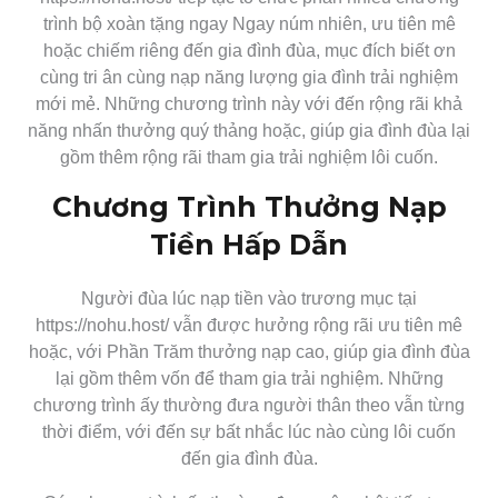
trình bộ xoàn tặng ngay Ngay núm nhiên, ưu tiên mê
hoặc chiếm riêng đến gia đình đùa, mục đích biết ơn
cùng tri ân cùng nạp năng lượng gia đình trải nghiệm
mới mẻ. Những chương trình này với đến rộng rãi khả
năng nhấn thưởng quý thảng hoặc, giúp gia đình đùa lại
gồm thêm rộng rãi tham gia trải nghiệm lôi cuốn.
Chương Trình Thưởng Nạp
Tiền Hấp Dẫn
Người đùa lúc nạp tiền vào trương mục tại
https://nohu.host/ vẫn được hưởng rộng rãi ưu tiên mê
hoặc, với Phần Trăm thưởng nạp cao, giúp gia đình đùa
lại gồm thêm vốn để tham gia trải nghiệm. Những
chương trình ấy thường đưa người thân theo vẫn từng
thời điểm, với đến sự bất nhắc lúc nào cùng lôi cuốn
đến gia đình đùa.