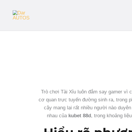
Ir
al
contenido
Trò chơi Tài Xỉu luôn đắm say gamer vì ch
cơ quan trực tuyến đường sinh ra, trong 
cậy mang lại rất nhiều người nào duyên
nhau của
kubet 88d
, trong khoảng liệ