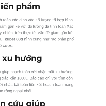
chiến phẩm
h toán xác định vào số lượng tổ hợp hình
giám gần kề với đo lường đã tính toán Xác
uy nhiên, trên thực tế, vấn đề giám gần kề
âu.
kubet 88d
hình cũng như rao phân phối
gõ cược.
t xu hướng
 giúp hoạch toán với nhận mặt xu hướng.
g xác xắn 100%. Báo cáo chỉ với tính còn
i nhất. bài toán liên kết hoạch toán mang
n rộng ngoại nhái.
n cứu giúp