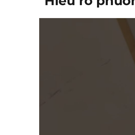
Hiểu rõ phươn