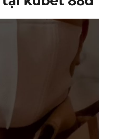
 tại kubet 88d