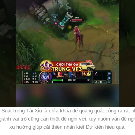
 Suất trong Tài Xỉu là chìa khóa để quăng quật công ra rất 
giành vai trò cũng cần thiết đề nghị với, tuy nuốm vấn đề ng
xu hướng giúp cải thiện nhân kiệt Dự kiến hiệu quả.