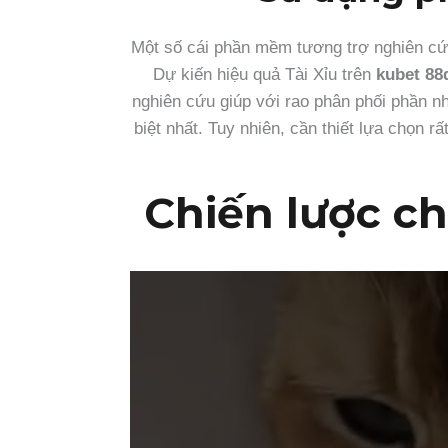
Một số cái phần mềm tương trợ nghiên cứu
Dự kiến hiệu quả Tài Xỉu trên
kubet 88
nghiên cứu giúp với rao phân phối phần nh
biệt nhất. Tuy nhiên, cần thiết lựa chọn r
Chiến lược ch