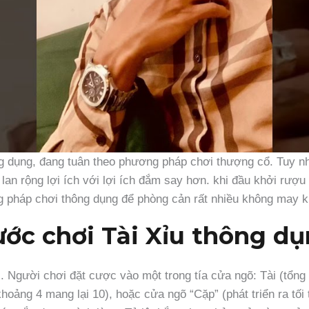
ng dụng, đang tuân theo phương pháp chơi thượng cổ. Tuy nh
an rộng lợi ích với lợi ích đắm say hơn. khi đầu khởi rượu
g pháp chơi thông dụng để phòng cản rất nhiều không may k
ớc chơi Tài Xỉu thông d
ắc. Người chơi đặt cược vào một trong tía cửa ngõ: Tài (tổng
khoảng 4 mang lại 10), hoặc cửa ngõ “Cặp” (phát triển ra tối 