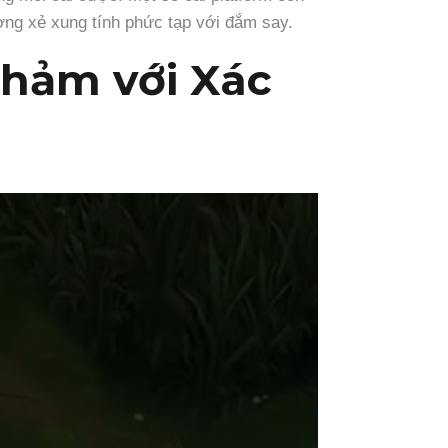
ường xẻ xung tính phức tạp với đắm say.
thảm với Xác