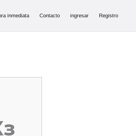
ra inmediata
Contacto
ingresar
Registro
Кз