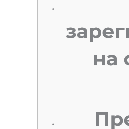
зарег
на 
Пр