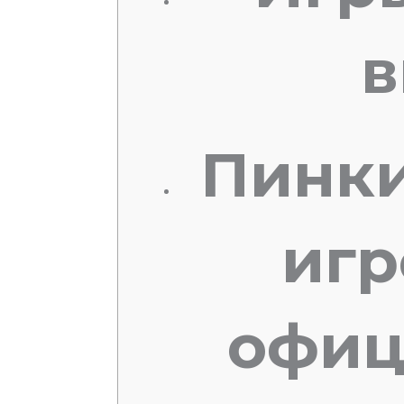
в
Пинки
игр
офиц