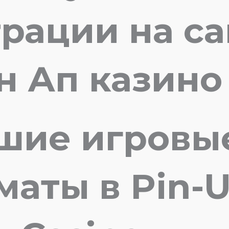
рации на са
н Ап казино
шие игровы
маты в Pin-