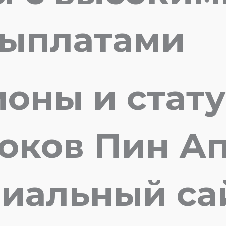
ыплатами
оны и стат
оков Пин А
иальный са