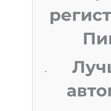
регист
Пи
Луч
авто