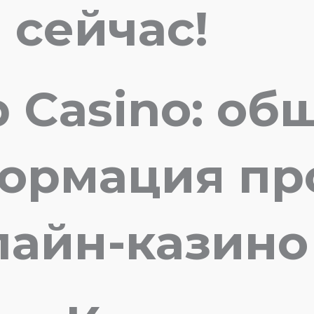
сейчас!
p Casino: об
ормация пр
лайн-казино