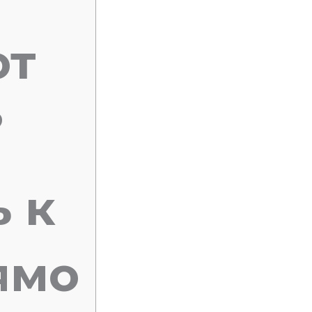
ют
?
 к
ямо