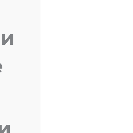
 и
е
и