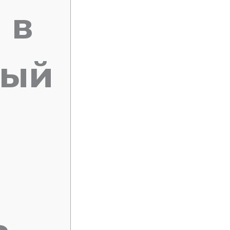
 в
ный