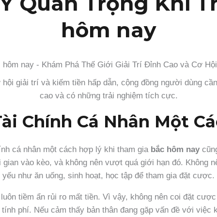
Ý Quan Trọng Khi T
hôm nay
ội giải trí và kiếm tiền hấp dẫn, cộng đồng người dùng cần
cao và có những trải nghiệm tích cực.
Tài Chính Cá Nhân Một Cá
chính cá nhân một cách hợp lý khi tham gia
bắc hôm nay
cũng
ời gian vào kèo, và không nên vượt quá giới hạn đó. Không n
yếu như ăn uống, sinh hoạt, học tập để tham gia đặt cược.
uôn tiềm ẩn rủi ro mất tiền. Vì vậy, không nên coi đặt cược
 có tính phí. Nếu cảm thấy bản thân đang gặp vấn đề với việc