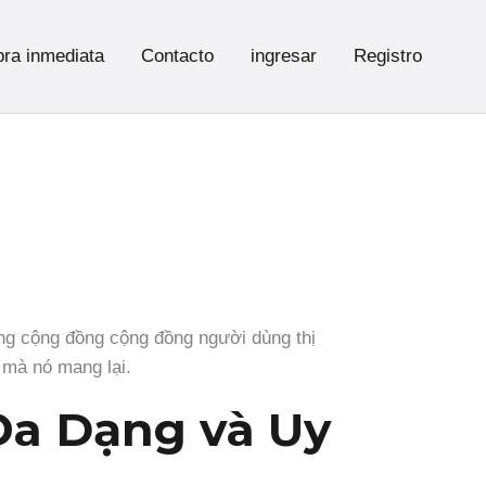
ra inmediata
Contacto
ingresar
Registro
rong cộng đồng cộng đồng người dùng thị
 mà nó mang lại.
Đa Dạng và Uy