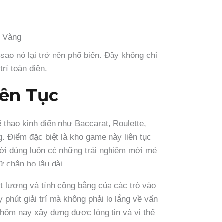
 sao nó lại trở nên phổ biến. Đây không chỉ
rí toàn diện.
iên Tục
 thao kinh điển như Baccarat, Roulette,
. Điểm đặc biệt là kho game này liên tục
ười dùng luôn có những trải nghiệm mới mẻ
 chân họ lâu dài.
 lượng và tính công bằng của các trò vào
phút giải trí mà không phải lo lắng về vấn
c hôm nay xây dựng được lòng tin và vị thế