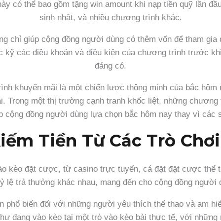
ày có thể bao gồm tặng win amount khi nạp tiền quỹ lần đầu,
sinh nhật, và nhiều chương trình khác.
g chỉ giúp cộng đồng người dùng có thêm vốn để tham gia đ
 kỹ các điều khoản và điều kiện của chương trình trước kh
đáng có.
rình khuyến mãi là một chiến lược thông minh của bắc hôm 
. Trong một thị trường cạnh tranh khốc liệt, những chương 
úp cộng đồng người dùng lựa chọn bắc hôm nay thay vì các 
iếm Tiền Từ Các Trò Chơ
o kèo đặt cược, từ casino trực tuyến, cá đặt đặt cược thể t
 tỷ lệ trả thưởng khác nhau, mang đến cho cộng đồng người 
n phổ biến đối với những người yêu thích thể thao và am hiể
ư đang vào kèo tại một trò vào kèo bài thực tế, với những 