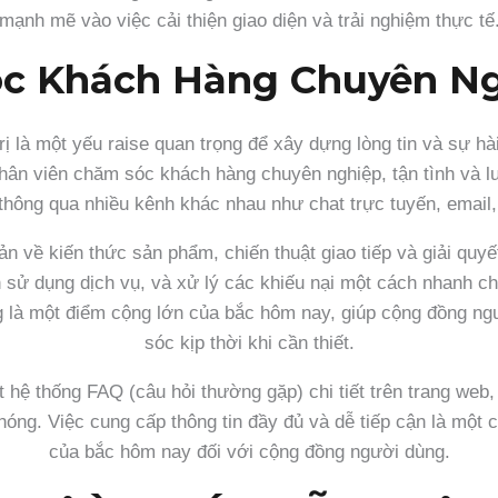
mạnh mẽ vào việc cải thiện giao diện và trải nghiệm thực tế
c Khách Hàng Chuyên Ng
rị là một yếu raise quan trọng để xây dựng lòng tin và sự h
hân viên chăm sóc khách hàng chuyên nghiệp, tận tình và 
thông qua nhiều kênh khác nhau như chat trực tuyến, email, 
n về kiến thức sản phẩm, chiến thuật giao tiếp và giải quyế
sử dụng dịch vụ, và xử lý các khiếu nại một cách nhanh ch
g là một điểm cộng lớn của bắc hôm nay, giúp cộng đồng n
sóc kịp thời khi cần thiết.
hệ thống FAQ (câu hỏi thường gặp) chi tiết trên trang web,
ng. Việc cung cấp thông tin đầy đủ và dễ tiếp cận là một 
của bắc hôm nay đối với cộng đồng người dùng.