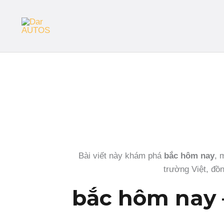
Ir
al
contenido
Bài viết này khám phá
bắc hôm nay
, 
trường Việt, đồ
bắc hôm nay 