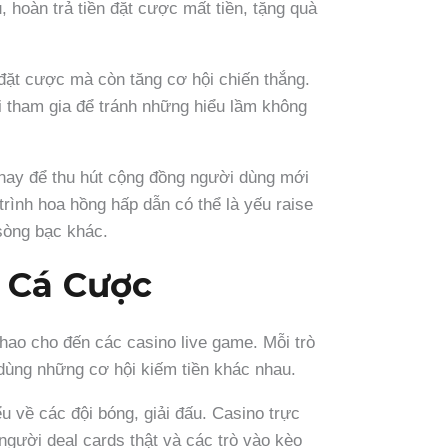
 hoàn trả tiền đặt cược mất tiền, tặng quà
ặt cược mà còn tăng cơ hội chiến thắng.
i tham gia để tránh những hiểu lầm không
nay để thu hút cộng đồng người dùng mới
trình hoa hồng hấp dẫn có thể là yếu raise
sòng bạc khác.
i Cá Cược
hao cho đến các casino live game. Mỗi trò
dùng những cơ hội kiếm tiền khác nhau.
u về các đội bóng, giải đấu. Casino trực
người deal cards thật và các trò vào kèo