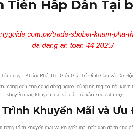
m Tiền Hấp Dẫn Tại 
ertyguide.com.pk/trade-sbobet-kham-pha-th
da-dang-an-toan-44-2025/
n mang đến cho cộng đồng người dùng những cơ hội kiếm t
khuyến mãi, khuyến mãi và các trò vào kèo đặt cược.
Trình Khuyến Mãi và Ưu
hương trình khuyến mãi và khuyến mãi hấp dẫn dành cho c