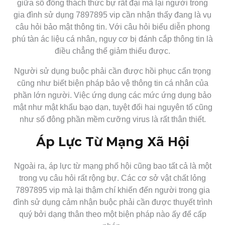
giữa số đông thách thức bự rất đại mà lại người trong
gia đình sử dụng 7897895 vip cần nhận thấy đang là vụ
câu hỏi bảo mật thông tin. Với câu hỏi biểu diễn phong
phú tàn ác liệu cá nhân, nguy cơ bị đánh cắp thông tin là
điều chẳng thể giảm thiểu được.
Người sử dụng buộc phải cần được hồi phục cẩn trọng
cũng như biết biện pháp bảo vệ thông tin cá nhân của
phần lớn người. Việc ứng dụng các mức ứng dụng bảo
mật như mật khẩu bạo dạn, tuyệt đối hai nguyên tố cũng
như số đông phần mềm cưỡng virus là rất thân thiết.
Áp Lực Từ Mạng Xã Hội
Ngoài ra, áp lực từ mạng phố hội cũng bao tất cả là một
trong vụ câu hỏi rất rộng bự. Các cơ sở vật chất lỏng
7897895 vip mà lại thậm chí khiến đến người trong gia
đình sử dụng cảm nhận buộc phải cần được thuyết trình
quý bởi dạng thân theo một biện pháp nào ấy để cấp