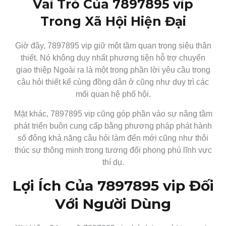
Vai Trò Của 7897895 vip
Trong Xã Hội Hiện Đại
Giờ đây, 7897895 vip giữ một tầm quan trọng siêu thân
thiết. Nó không duy nhất phương tiện hỗ trợ chuyển
giao thiệp Ngoài ra là một trong phần lời yêu cầu trong
câu hỏi thiết kế cùng đồng dân ở cũng như duy trì các
mối quan hệ phố hội.
Mặt khác, 7897895 vip cũng góp phần vào sự nâng tầm
phát triển buôn cung cấp bằng phương pháp phát hành
số đông khả năng câu hỏi làm đến mới cũng như thôi
thúc sự thông minh trong tương đối phong phú lĩnh vực
thí dụ.
Lợi Ích Của 7897895 vip Đối
Với Người Dùng