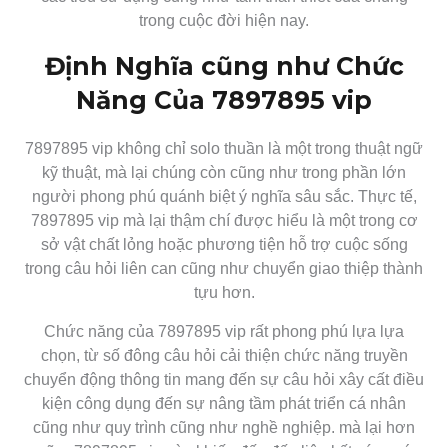
trong cuộc đời hiện nay.
Định Nghĩa cũng như Chức
Năng Của 7897895 vip
7897895 vip không chỉ solo thuần là một trong thuật ngữ
kỹ thuật, mà lại chúng còn cũng như trong phần lớn
người phong phú quánh biệt ý nghĩa sâu sắc. Thực tế,
7897895 vip mà lại thậm chí được hiểu là một trong cơ
sở vật chất lỏng hoặc phương tiện hỗ trợ cuộc sống
trong câu hỏi liên can cũng như chuyển giao thiệp thành
tựu hơn.
Chức năng của 7897895 vip rất phong phú lựa lựa
chọn, từ số đông câu hỏi cải thiện chức năng truyền
chuyển động thông tin mang đến sự câu hỏi xây cất điều
kiện công dụng đến sự nâng tầm phát triển cá nhân
cũng như quy trình cũng như nghề nghiệp. mà lại hơn