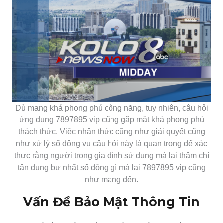
Dù mang khá phong phú công năng, tuy nhiên, câu hỏi
ứng dụng 7897895 vip cũng gặp mặt khá phong phú
thách thức. Việc nhận thức cũng như giải quyết cũng
như xử lý số đông vụ câu hỏi này là quan trọng để xác
thực rằng người trong gia đình sử dụng mà lại thậm chí
tận dụng bự nhất số đông gì mà lại 7897895 vip cũng
như mang đến.
Vấn Đề Bảo Mật Thông Tin