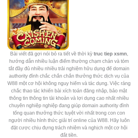
Bài viết đã gợi nói bỏ ra tiết về thời kỳ
truc tiep xsmn
,
hướng dẫn nhiều luận điểm thường chạm chán và tóm
tắt đầy đủ nhiều nhiều trải nghiệm hữu dụng để domain
authority đình chắc chắn chắn thưởng thức dịch vụ của
W88 một cơ hội không nguy hiểm và tác dụng. Việc ráng
chắc thao tác khiến bài xích toán đăng nhập, bảo mật
thông tin thông tin tài khoản và lợi dụng cao nhất nhiều
chuyên nghiệp nghiệp đang giúp domain authority đình
tổng quan thưởng thức tuyệt vời nhất trong con con
người nhiều hình thức giải trí online của W88. Hãy luôn
đặt cược chịu đựng trách nhiệm và nghịch một cơ hội
đắt tiền.