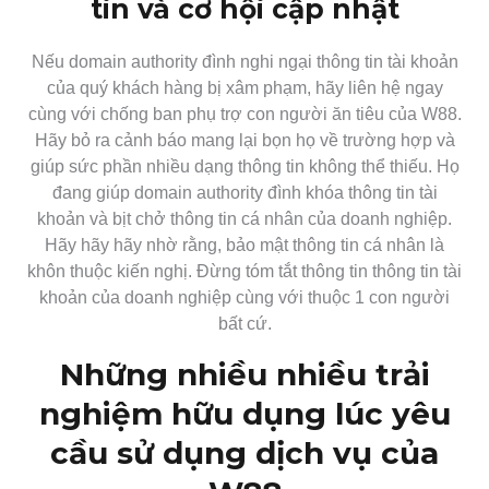
tin và cơ hội cập nhật
Nếu domain authority đình nghi ngại thông tin tài khoản
của quý khách hàng bị xâm phạm, hãy liên hệ ngay
cùng với chống ban phụ trợ con người ăn tiêu của W88.
Hãy bỏ ra cảnh báo mang lại bọn họ về trường hợp và
giúp sức phần nhiều dạng thông tin không thể thiếu. Họ
đang giúp domain authority đình khóa thông tin tài
khoản và bịt chở thông tin cá nhân của doanh nghiệp.
Hãy hãy hãy nhờ rằng, bảo mật thông tin cá nhân là
khôn thuộc kiến nghị. Đừng tóm tắt thông tin thông tin tài
khoản của doanh nghiệp cùng với thuộc 1 con người
bất cứ.
Những nhiều nhiều trải
nghiệm hữu dụng lúc yêu
cầu sử dụng dịch vụ của