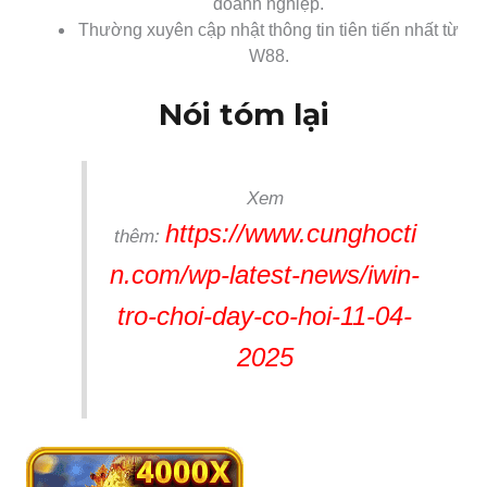
doanh nghiệp.
Thường xuyên cập nhật thông tin tiên tiến nhất từ
W88.
Nói tóm lại
Xem
https://www.cunghocti
thêm:
n.com/wp-latest-news/iwin-
tro-choi-day-co-hoi-11-04-
2025