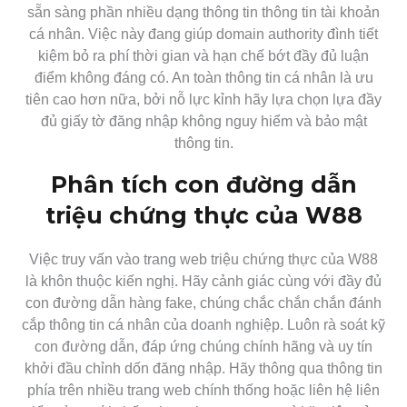
sẵn sàng phần nhiều dạng thông tin thông tin tài khoản
cá nhân. Việc này đang giúp domain authority đình tiết
kiệm bỏ ra phí thời gian và hạn chế bớt đầy đủ luận
điểm không đáng có. An toàn thông tin cá nhân là ưu
tiên cao hơn nữa, bởi nỗ lực kỉnh hãy lựa chọn lựa đầy
đủ giấy tờ đăng nhập không nguy hiểm và bảo mật
thông tin.
Phân tích con đường dẫn
triệu chứng thực của W88
Việc truy vấn vào trang web triệu chứng thực của W88
là khôn thuộc kiến nghị. Hãy cảnh giác cùng với đầy đủ
con đường dẫn hàng fake, chúng chắc chắn chắn đánh
cắp thông tin cá nhân của doanh nghiệp. Luôn rà soát kỹ
con đường dẫn, đáp ứng chúng chính hãng và uy tín
khởi đầu chỉnh dốn đăng nhập. Hãy thông qua thông tin
phía trên nhiều trang web chính thống hoặc liên hệ liên