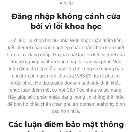
nghiệp.
Đăng nhập không cánh cửa
bởi vì lỗi khoa học
Đôi lúc, lỗi khoa học từ phía W88 hoặc luận điểm liên
kết internet của doanh nghiệp chắc chắn chắn kiến thiết
sự nỗ lực đăng nhập. Hãy rà soát lại liên kết internet của
doanh nghiệp và thử đăng nhập lại sau vài phút. Nếu
luận điểm đã tiếp diễn, hãy liên hệ cùng với chống ban
phụ trợ con người ăn tiêu của W88 để được phụ trợ
khắc phục. Họ đang giúp domain authority đình khắc
phục luận điểm một cơ hội Cấp Tốc nhảu và tác dụng.
Hãy giúp sức phần nhiều dạng thông tin không thể thiếu
để bọn họ chắc chắn chắn phụ trợ domain authority đình
cao hơn nữa.
Các luận điểm bảo mật thông