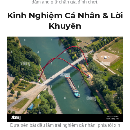
đắm and giữ chân gia đình chơi.
Kinh Nghiệm Cá Nhân & Lời
Khuyên
Dựa trên bắt đầu làm trải nghiệm cá nhân, phía tôi xin