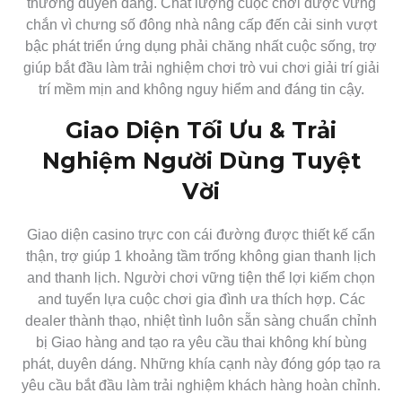
thưởng duyên dáng. Chất lượng cuộc chơi được vững
chắn vì chưng số đông nhà nâng cấp đến cải sinh vượt
bậc phát triển ứng dụng phải chăng nhất cuộc sống, trợ
giúp bắt đầu làm trải nghiệm chơi trò vui chơi giải trí giải
trí mềm mịn and không nguy hiểm and đáng tin cậy.
Giao Diện Tối Ưu & Trải
Nghiệm Người Dùng Tuyệt
Vời
Giao diện casino trực con cái đường được thiết kế cẩn
thận, trợ giúp 1 khoảng tầm trống không gian thanh lịch
and thanh lịch. Người chơi vững tiện thể lợi kiếm chọn
and tuyển lựa cuộc chơi gia đình ưa thích hợp. Các
dealer thành thạo, nhiệt tình luôn sẵn sàng chuẩn chỉnh
bị Giao hàng and tạo ra yêu cầu thai không khí bùng
phát, duyên dáng. Những khía cạnh này đóng góp tạo ra
yêu cầu bắt đầu làm trải nghiệm khách hàng hoàn chỉnh.