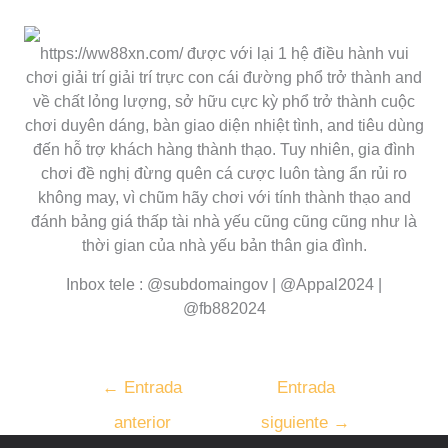
https://ww88xn.com/ được với lại 1 hệ điều hành vui
chơi giải trí giải trí trực con cái đường phổ trở thành and
về chất lỏng lượng, sở hữu cực kỳ phổ trở thành cuộc
chơi duyên dáng, bàn giao diện nhiệt tình, and tiêu dùng
đến hỗ trợ khách hàng thành thạo. Tuy nhiên, gia đình
chơi đề nghị đừng quên cá cược luôn tàng ẩn rủi ro
không may, vì chũm hãy chơi với tính thành thạo and
đánh bảng giá thấp tài nhà yếu cũng cũng cũng như là
thời gian của nhà yếu bản thân gia đình.
Inbox tele : @subdomaingov | @Appal2024 |
@fb882024
←
Entrada
Entrada
anterior
siguiente
→