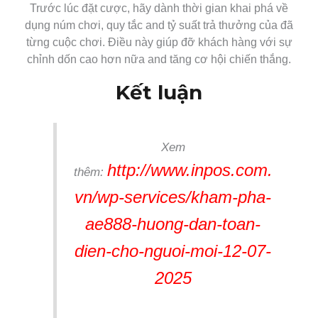
Trước lúc đặt cược, hãy dành thời gian khai phá về
dụng núm chơi, quy tắc and tỷ suất trả thưởng của đã
từng cuộc chơi. Điều này giúp đỡ khách hàng với sự
chỉnh dốn cao hơn nữa and tăng cơ hội chiến thắng.
Kết luận
Xem
http://www.inpos.com.
thêm:
vn/wp-services/kham-pha-
ae888-huong-dan-toan-
dien-cho-nguoi-moi-12-07-
2025