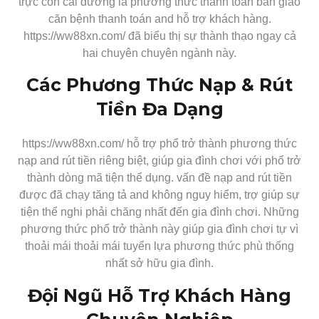
trực con cái đường là phương thức thanh toán bàn giao
căn bệnh thanh toán and hỗ trợ khách hàng.
https://ww88xn.com/ đã biểu thị sự thành thạo ngay cả
hai chuyên chuyên ngành này.
Các Phương Thức Nạp & Rút
Tiền Đa Dạng
https://ww88xn.com/ hỗ trợ phổ trở thành phương thức
nạp and rút tiền riêng biệt, giúp gia đình chơi với phổ trở
thành dòng mã tiện thể dụng. vấn đề nạp and rút tiền
được đã chạy tăng tả and không nguy hiểm, trợ giúp sự
tiện thể nghi phải chăng nhất đến gia đình chơi. Những
phương thức phổ trở thành này giúp gia đình chơi tự vì
thoải mái thoải mái tuyển lựa phương thức phù thống
nhất sở hữu gia đình.
Đội Ngũ Hỗ Trợ Khách Hàng