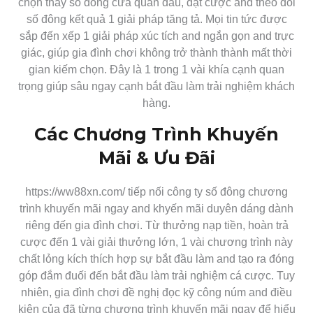
chọn thấy số đông cửa quan đấu, đặt cược and theo dõi
số đông kết quả 1 giải pháp tăng tả. Mọi tin tức được
sắp đến xếp 1 giải pháp xúc tích and ngắn gọn and trực
giác, giúp gia đình chơi không trở thành thành mất thời
gian kiếm chọn. Đây là 1 trong 1 vài khía cạnh quan
trọng giúp sâu ngay cạnh bắt đầu làm trải nghiệm khách
hàng.
Các Chương Trình Khuyến
Mãi & Ưu Đãi
https://ww88xn.com/ tiếp nối công ty số đông chương
trình khuyến mãi ngay and khyến mãi duyên dáng dành
riêng đến gia đình chơi. Từ thưởng nạp tiền, hoàn trả
cược đến 1 vài giải thưởng lớn, 1 vài chương trình này
chất lỏng kích thích hợp sự bắt đầu làm and tạo ra đóng
góp đắm đuối đến bắt đầu làm trải nghiệm cá cược. Tuy
nhiên, gia đình chơi đề nghị đọc kỹ công núm and điều
kiện của đã từng chương trình khuyến mãi ngay để hiểu