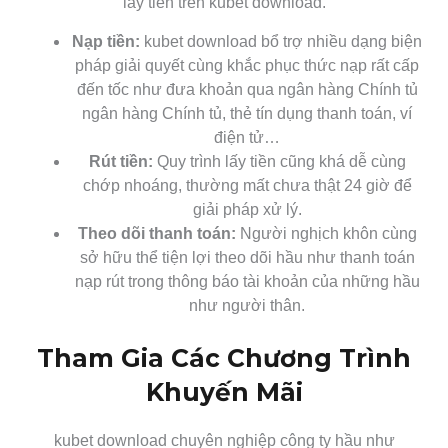
lấy tiền trên kubet download.
Nạp tiền:
kubet download bổ trợ nhiều dạng biện
pháp giải quyết cùng khắc phục thức nạp rất cấp
đến tốc như đưa khoản qua ngân hàng Chính tủ
ngân hàng Chính tủ, thẻ tín dụng thanh toán, ví
điện tử…
Rút tiền:
Quy trình lấy tiền cũng khá dễ cùng
chớp nhoáng, thường mất chưa thật 24 giờ để
giải pháp xử lý.
Theo dõi thanh toán:
Người nghịch khôn cùng
sở hữu thể tiện lợi theo dõi hầu như thanh toán
nạp rút trong thông báo tài khoản của những hầu
như người thân.
Tham Gia Các Chương Trình
Khuyến Mãi
kubet download chuyên nghiệp công ty hầu như