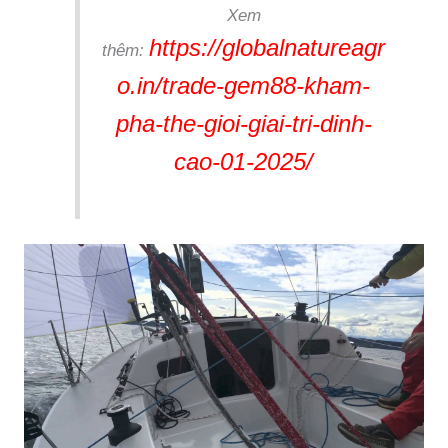
Xem
https://globalnatureagr
thêm:
o.in/trade-gem88-kham-
pha-the-gioi-giai-tri-dinh-
cao-01-2025/