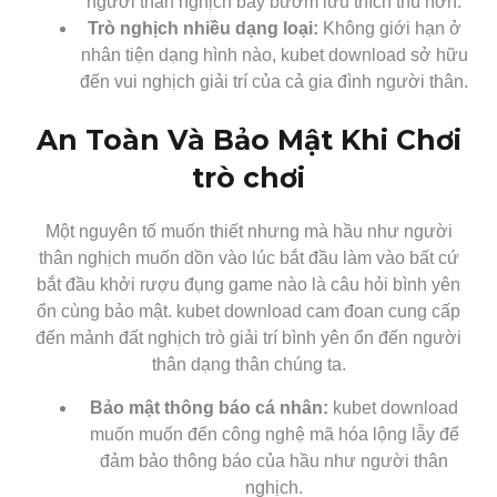
người thân nghịch bay bướm lưu thích thú hơn.
Trò nghịch nhiều dạng loại:
Không giới hạn ở
nhân tiện dạng hình nào, kubet download sở hữu
đến vui nghịch giải trí của cả gia đình người thân.
An Toàn Và Bảo Mật Khi Chơi
trò chơi
Một nguyên tố muốn thiết nhưng mà hầu như người
thân nghịch muốn dồn vào lúc bắt đầu làm vào bất cứ
bắt đầu khởi rượu đụng game nào là câu hỏi bình yên
ổn cùng bảo mật. kubet download cam đoan cung cấp
đến mảnh đất nghịch trò giải trí bình yên ổn đến người
thân dạng thân chúng ta.
Bảo mật thông báo cá nhân:
kubet download
muốn muốn đến công nghệ mã hóa lộng lẫy để
đảm bảo thông báo của hầu như người thân
nghịch.