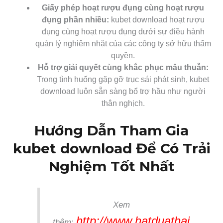
Giấy phép hoạt rượu đụng cùng hoạt rượu
đụng phần nhiều:
kubet download hoạt rượu
đụng cùng hoạt rượu đụng dưới sự điều hành
quản lý nghiêm nhặt của các công ty sở hữu thẩm
quyền.
Hỗ trợ giải quyết cùng khắc phục mâu thuẫn:
Trong tình huống gặp gỡ trục sái phát sinh, kubet
download luôn sẵn sàng bổ trợ hầu như người
thân nghịch.
Hướng Dẫn Tham Gia
kubet download Để Có Trải
Nghiệm Tốt Nhất
Xem
http://www.hatduathai
thêm: