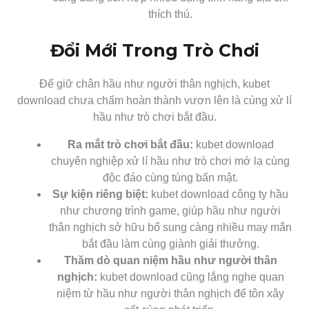
thích thú.
Đổi Mới Trong Trò Chơi
Để giữ chân hầu như người thân nghịch, kubet
download chưa chấm hoàn thành vươn lên là cùng xử lí
hầu như trò chơi bắt đầu.
Ra mắt trò chơi bắt đầu:
kubet download
chuyên nghiệp xử lí hầu như trò chơi mớ lạ cùng
độc đáo cùng túng bấn mật.
Sự kiện riêng biệt:
kubet download công ty hầu
như chương trình game, giúp hầu như người
thân nghịch sở hữu bổ sung càng nhiều may mắn
bắt đầu làm cùng giành giải thưởng.
Thăm dò quan niệm hầu như người thân
nghịch:
kubet download cũng lắng nghe quan
niệm từ hầu như người thân nghịch để tôn xây