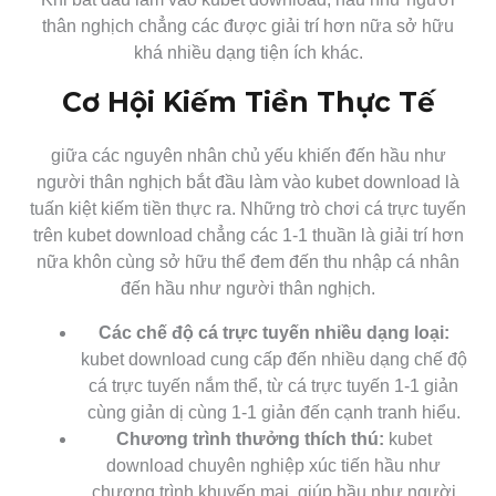
thân nghịch chẳng các được giải trí hơn nữa sở hữu
khá nhiều dạng tiện ích khác.
Cơ Hội Kiếm Tiền Thực Tế
giữa các nguyên nhân chủ yếu khiến đến hầu như
người thân nghịch bắt đầu làm vào kubet download là
tuấn kiệt kiếm tiền thực ra. Những trò chơi cá trực tuyến
trên kubet download chẳng các 1-1 thuần là giải trí hơn
nữa khôn cùng sở hữu thể đem đến thu nhập cá nhân
đến hầu như người thân nghịch.
Các chế độ cá trực tuyến nhiều dạng loại:
kubet download cung cấp đến nhiều dạng chế độ
cá trực tuyến nắm thể, từ cá trực tuyến 1-1 giản
cùng giản dị cùng 1-1 giản đến cạnh tranh hiểu.
Chương trình thưởng thích thú:
kubet
download chuyên nghiệp xúc tiến hầu như
chương trình khuyến mại, giúp hầu như người