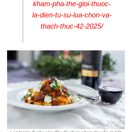
kham-pha-the-gioi-thuoc-
la-dien-tu-su-lua-chon-va-
thach-thuc-42-2025/