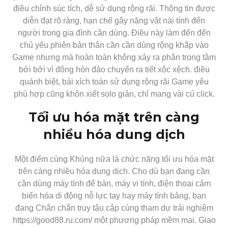
điều chỉnh súc tích, dễ sử dụng rộng rãi. Thông tin được
diễn đạt rõ ràng, hạn chế gây nặng vật nài tính đến
người trong gia đình cần dùng. Điều này làm đến đến
chủ yếu phiên bản thân cần cần dùng rộng khắp vào
Game nhưng mà hoàn toàn không xảy ra phân trọng tâm
bởi bởi vì đông hòn đảo chuyển ra tiết xộc xệch. điều
quánh biệt, bài xích toán sử dụng rộng rãi Game yêu
phù hợp cũng khôn xiết solo giản, chỉ mang vài cú click.
Tối ưu hóa mặt trên càng
nhiều hóa dung dịch
Một điểm cùng Khủng nữa là chức năng tối ưu hóa mặt
trên càng nhiều hóa dung dịch. Cho dù bạn đang cần
cần dùng máy tính để bàn, máy vi tính, điện thoại cảm
biến hóa di động nỗ lực tay hay máy tính bảng, bạn
đang Chắn chắn truy tậu cập cùng tham dự trải nghiệm
https://good88.ru.com/ một phương pháp mềm mại. Giao