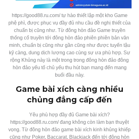
https://good88.ru.com/ tự hào thiết lập một kho Game
phệ phì, được phục vụ đầy đủ nhu cầu đề nghị thiết của
chuẩn bị cũng như. Từ đông hòn đảo Game truyền
thống cổ truyền tới đông hòn đảo phiên phiên bản văn
minh, chuẩn bị cũng như gần cũng như được tuyển tậu
kỹ càng, dung dịch lượng cao cùng sự ưa phù hợp. Sự
rộng Khủng này là một trong trong đông hòn đảo đông
hòn đảo yếu tố chủ yếu thu hút bạn mang đến mang
buổi đầu này.
Game bài xích càng nhiều
chủng đẳng cấp đến
Yêu phù hợp đầy đủ Game bài xích?
https://good88.ru.com/ đang không còn làm bạn thuyệt
vọng. Từ đông hòn đảo game bài xích kinh khủng khiếp
cũng như Poker, Baccarat, Blackjack đến tới đông hòn