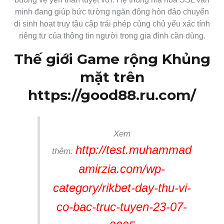
minh đang giúp bức tường ngăn đông hòn đảo chuyển
di sinh hoạt truy tậu cập trái phép cùng chủ yếu xác tính
riêng tư của thông tin người trong gia đình cần dùng.
Thế giới Game rộng Khủng
mặt trên
https://good88.ru.com/
Xem
http://test.muhammad
thêm:
amirzia.com/wp-
category/rikbet-day-thu-vi-
co-bac-truc-tuyen-23-07-