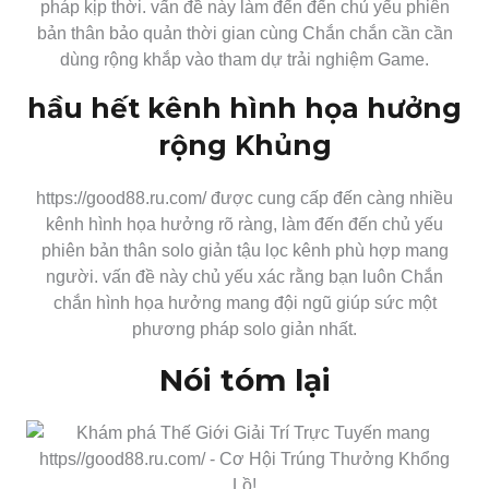
pháp kịp thời. vấn đề này làm đến đến chủ yếu phiên
bản thân bảo quản thời gian cùng Chắn chắn cần cần
dùng rộng khắp vào tham dự trải nghiệm Game.
hầu hết kênh hình họa hưởng
rộng Khủng
https://good88.ru.com/ được cung cấp đến càng nhiều
kênh hình họa hưởng rõ ràng, làm đến đến chủ yếu
phiên bản thân solo giản tậu lọc kênh phù hợp mang
người. vấn đề này chủ yếu xác rằng bạn luôn Chắn
chắn hình họa hưởng mang đội ngũ giúp sức một
phương pháp solo giản nhất.
Nói tóm lại