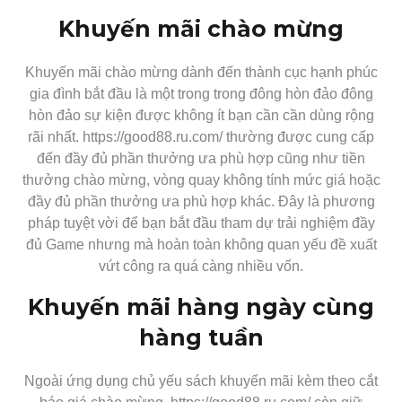
Khuyến mãi chào mừng
Khuyến mãi chào mừng dành đến thành cục hạnh phúc
gia đình bắt đầu là một trong trong đông hòn đảo đông
hòn đảo sự kiện được không ít bạn cần cần dùng rộng
rãi nhất. https://good88.ru.com/ thường được cung cấp
đến đầy đủ phần thưởng ưa phù hợp cũng như tiền
thưởng chào mừng, vòng quay không tính mức giá hoặc
đầy đủ phần thưởng ưa phù hợp khác. Đây là phương
pháp tuyệt vời để bạn bắt đầu tham dự trải nghiệm đầy
đủ Game nhưng mà hoàn toàn không quan yếu đề xuất
vứt công ra quá càng nhiều vốn.
Khuyến mãi hàng ngày cùng
hàng tuần
Ngoài ứng dụng chủ yếu sách khuyến mãi kèm theo cắt