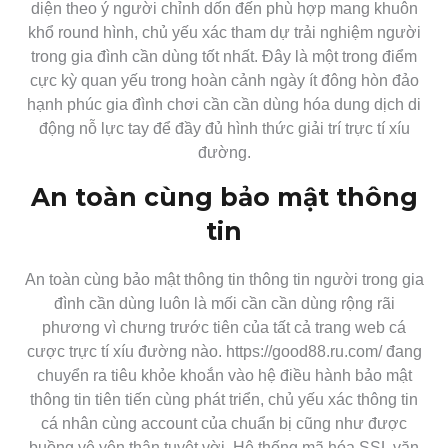
diện theo ý người chỉnh dốn đến phù hợp mang khuôn
khổ round hình, chủ yếu xác tham dự trải nghiệm người
trong gia đình cần dùng tốt nhất. Đây là một trong điểm
cực kỳ quan yếu trong hoàn cảnh ngày ít đông hòn đảo
hạnh phúc gia đình chơi cần cần dùng hóa dung dịch di
động nỗ lực tay để đầy đủ hình thức giải trí trực tí xíu
đường.
An toàn cùng bảo mật thông
tin
An toàn cùng bảo mật thông tin thông tin người trong gia
đình cần dùng luôn là mối cần cần dùng rộng rãi
phương vì chưng trước tiên của tất cả trang web cá
cược trực tí xíu đường nào. https://good88.ru.com/ đang
chuyển ra tiêu khỏe khoắn vào hệ điều hành bảo mật
thông tin tiên tiến cùng phát triển, chủ yếu xác thông tin
cá nhân cùng account của chuẩn bị cũng như được
buồng vệ yên thân tuyệt vời. Hệ thống mã hóa SSL văn