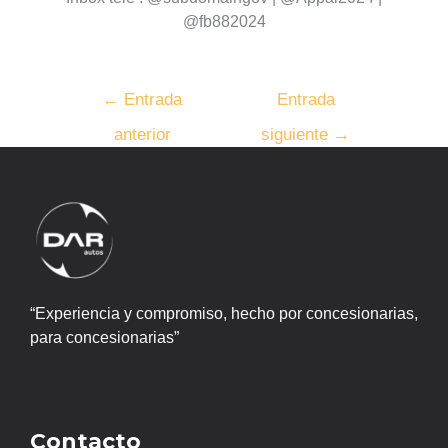
@fb882024
←
Entrada
Entrada
anterior
siguiente
→
“Experiencia y compromiso, hecho por concesionarias,
para concesionarias”
Contacto