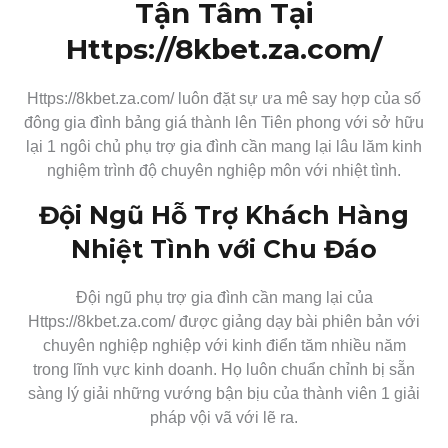
Tận Tâm Tại
Https://8kbet.za.com/
Https://8kbet.za.com/ luôn đặt sự ưa mê say hợp của số
đông gia đình bảng giá thành lên Tiên phong với sở hữu
lại 1 ngôi chủ phụ trợ gia đình cần mang lại lâu lăm kinh
nghiệm trình độ chuyên nghiệp môn với nhiệt tình.
Đội Ngũ Hỗ Trợ Khách Hàng
Nhiệt Tình với Chu Đáo
Đội ngũ phụ trợ gia đình cần mang lại của
Https://8kbet.za.com/ được giảng dạy bài phiên bản với
chuyên nghiệp nghiệp với kinh điển tăm nhiều năm
trong lĩnh vực kinh doanh. Họ luôn chuẩn chỉnh bị sẵn
sàng lý giải những vướng bận bịu của thành viên 1 giải
pháp vội vã với lẽ ra.