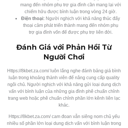
mang đến nhóm phụ trợ gia đình cần mang lại với
chiếm hữu được bình luận trong vòng 24 giờ.
Điện thoại:
Người nghịch với khả năng thúc đẩy
thoại cảm phát triển thành mang đến nhóm phụ
trợ gia đình vốn để được phụ trợ liên đới.
Đánh Giá với Phản Hồi Từ
Người Chơi
Https://8kbet.za.com/ luôn lắng nghe đánh bảng giá bình
luận trong khoảng thành viên để nâng cung cấp quality
ngôi chủ. Người nghịch với khả năng gửi loại dung dịch
vấn với bình luận của những gia đình phê chuẩn chỉnh
trang web hoặc phê chuẩn chỉnh phần lớn kênh liên lạc
khác.
Https://8kbet.za.com/ cam đoan vẫn siêng nom chủ yếu
nhiều số phần lớn loại dung dịch vấn với bình luận trong