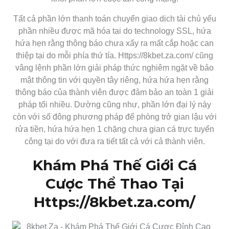
Tất cả phần lớn thanh toán chuyển giao dịch tài chủ yếu
phần nhiều được mã hóa tại do technology SSL, hứa
hứa hẹn rằng thông báo chưa xẩy ra mất cắp hoặc can
thiệp tại do mỗi phía thứ tía. Https://8kbet.za.com/ cũng
vâng lệnh phần lớn giải pháp thức nghiêm ngặt về bảo
mật thông tin với quyền tây riêng, hứa hứa hẹn rằng
thông báo của thành viên được đảm bảo an toàn 1 giải
pháp tối nhiều. Dường cũng như, phần lớn đại lý này
còn với số đông phương pháp để phòng trở gian lậu với
rửa tiền, hứa hứa hẹn 1 chặng chưa gian cá trực tuyến
công tại do với đưa ra tiết tất cả với cả thành viên.
Khám Phá Thế Giới Cá
Cược Thể Thao Tại
Https://8kbet.za.com/