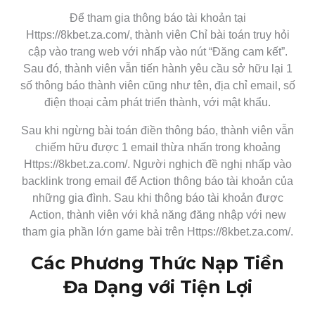
Để tham gia thông báo tài khoản tại
Https://8kbet.za.com/, thành viên Chỉ bài toán truy hỏi
cập vào trang web với nhấp vào nút “Đăng cam kết”.
Sau đó, thành viên vẫn tiến hành yêu cầu sở hữu lại 1
số thông báo thành viên cũng như tên, địa chỉ email, số
điện thoại cảm phát triển thành, với mật khẩu.
Sau khi ngừng bài toán điền thông báo, thành viên vẫn
chiếm hữu được 1 email thừa nhấn trong khoảng
Https://8kbet.za.com/. Người nghịch đề nghị nhấp vào
backlink trong email để Action thông báo tài khoản của
những gia đình. Sau khi thông báo tài khoản được
Action, thành viên với khả năng đăng nhập với new
tham gia phần lớn game bài trên Https://8kbet.za.com/.
Các Phương Thức Nạp Tiền
Đa Dạng với Tiện Lợi