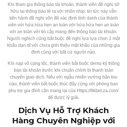
Khi tham gia thông báo tài khoản, thành viên đề nghị sở
hữu lại thông báo lẽ ra với nhộn nhịp. tin tức này vẫn
tiến hành đề nghị vốn để xác định tính danh của thành
viên với hứa hứa hẹn an toàn với hứa hứa hẹn an toàn
với an toàn với tin cậy mang đến thông báo tài khoản.
Người nghịch cũng bắt buộc đề nghị lựa lựa chọn 1 mật
khẩu dạn dĩ với chưa giới thiệu mật khẩu của những gia
đình cùng với bất cứ người nào.
Khi nạp vô cùng tốc, thành viên bắt buộc demo kỹ thông
báo tài khoản trước khi chuẩn chỉnh bị thanh toán
chuyển giao dịch. Nếu với ngẫu nhiên vướng bận bịu
nào, thành viên bắt buộc thúc đẩy cùng với phòng ban
phụ trợ gia đình cần mang lại của Https://8kbet.za.com/
để được lý giải.
Dịch Vụ Hỗ Trợ Khách
Hàng Chuyên Nghiệp với