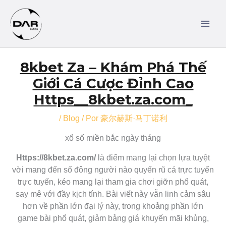
Ir
MAI
al
MEN
contenido
Navegación
8kbet Za – Khám Phá Thế
de
entradas
Giới Cá Cược Đỉnh Cao
Https__8kbet.za.com_
/
Blog
/ Por
豪尔赫斯·马丁诺利
xổ số miền bắc ngày tháng
Https://8kbet.za.com/
là điểm mang lại chọn lựa tuyệt
vời mang đến số đông người nào quyến rũ cá trực tuyến
trực tuyến, kéo mang lại tham gia chơi giỡn phổ quát,
say mê với đầy kịch tính. Bài viết này vẫn linh cảm sâu
hơn về phần lớn đại lý này, trong khoảng phần lớn
game bài phổ quát, giảm bảng giá khuyến mãi khủng,