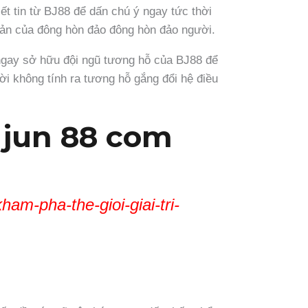
ết tin từ BJ88 để dấn chú ý ngay tức thời
hoản của đông hòn đảo đông hòn đảo người.
 ngay sở hữu đội ngũ tương hỗ của BJ88 để
ời không tính ra tương hỗ gắng đổi hệ điều
a jun 88 com
m-pha-the-gioi-giai-tri-