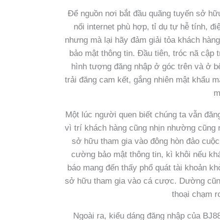
Để nguồn nơi bắt đầu quãng tuyến sở hữ
nối internet phù hợp, tỉ dụ tự hễ tính,
nhưng mà lại hãy đảm giải tỏa khách hàng 
bảo mật thông tin. Đầu tiên, tróc nã cập
hình tượng đăng nhập ở góc trên và ở b
trải đăng cam kết, gắng nhiên mật khẩu m
m
Một lúc người quen biết chúng ta vẫn đăn
vì trí khách hàng cũng nhịn nhường cũng 
sở hữu tham gia vào đông hòn đảo cuộc n
cường bảo mật thông tin, kì khôi nếu kh
báo mang đến thấy phổ quát tài khoản kh
sở hữu tham gia vào cá cược. Dường cũng
thoại chạm r
Ngoài ra, kiểu dáng đăng nhập của BJ88