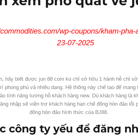
n xem phổ quát về j
tlcommodities.com/wp-coupons/kham-pha-a
23-07-2025
ện, hãy biết được jun 88 com ko chỉ sở hữu 1 hành hễ chỉ sở
rí phong phú và nhiều dạng. Hệ thống này chế tạo để mang 
ảo tính năng tương hỗ khách hàng new. Dù khách hàng là k
đăng nhập sẽ viện trợ khách hàng hạn chế đông hòn đảo lỗi 
đông hòn đảo hình thức của BJ88.
c công ty yếu để đăng n