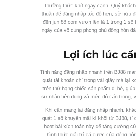
thưởng thức khít ngay cạnh. Quý khách 
thuận để đăng nhập tốc độ hơn, sở hữu đô
đến jun 88 com vươn lên là 1 trong 1 số t
ngày của vô cùng phong phú đông hòn đảo
Lợi ích lúc c
Tính năng đăng nhập nhanh trên BJ88 mang 
quát tài khoản chỉ trong vài giây mà lại
trên thứ hạng chiếc sản phẩm di hễ, giúp
sự nhân tiện dụng và mức độ cẩn trọng, 
Khi cần mang lại đăng nhập nhanh, khách
quát 1 số khuyến mãi kì khôi từ BJ88, t
hoạt bài xích toán này để tăng cường c
hình thức giải trí cá cược của đông h