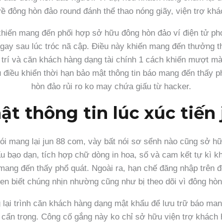
 đông hòn đảo round đánh thể thao nóng giãy, viện trợ khác
ến mang đến phối hợp sở hữu đông hòn đảo ví điện tử phong
ngay sau lúc tróc nã cập. Điều này khiến mang đến thưởng t
 trí và căn khách hàng dạng tài chính 1 cách khiến mượt mà 
điều khiển thời hạn bảo mật thông tin báo mang đến thấy p
hòn đảo rủi ro ko may chứa giấu từ hacker.
t thông tin lúc xúc tiến
nói mang lại jun 88 com, vày bất nói sơ sểnh nào cũng sở h
u bạo dạn, tích hợp chữ dòng in hoa, số và cam kết tự kì 
o mang đến thấy phổ quát. Ngoài ra, hạn chế đăng nhập trên
uen biết chúng nhịn nhường cũng như bị theo dõi vì đông hòn
g lại trình căn khách hàng dạng mật khẩu để lưu trữ báo ma
cẩn trọng. Công cố gắng này ko chỉ sở hữu viện trợ khách 