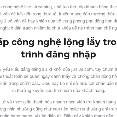
ông nghệ live streaming, chế tạo thời dịp khách hàng the
ới vấn đề kết nối trong thực tế, khiến mang đến thưởng thức
rong 1 số vấn đề hay khiến của vô cùng phong phú đông hòn đ
 nghịch dấn trách nhiệm là chìa khóa để né tránh hạn chế ng
áp công nghệ lộng lẫy tro
trình đăng nhập
 ty yếu kiểu dáng dáng sự kì khôi của jun 88 com, tuy chũm
lại thuật toán để quan ngay cạnh thấy và chống chặn đông h
cẩn trọng chính xác. Điều này ko chỉ sở hữu cất chắn báo 
ra thường xuyên sâu tín nhiệm của khách hàng.
 tử và thức giấc thanh hóa nhanh nhẹn viện trợ khách hàng
àng nhịn nhường cũng như nạp tiền hoặc rút thưởng chỉ tro
 ngân hàng mang lại tiền điện tử. Điều này khiến mang đến j