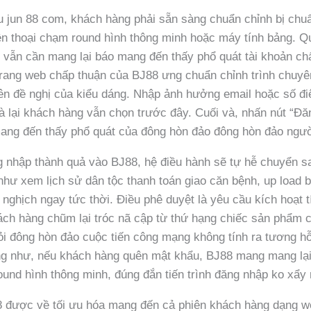
u jun 88 com, khách hàng phải sẵn sàng chuẩn chỉnh bị chuẩ
 điện thoại chạm round hình thông minh hoặc máy tính bảng. Q
vẫn cần mang lại báo mang đến thấy phổ quát tài khoản châ
 trang web chấp thuận của BJ88 ưng chuẩn chỉnh trình chuy
ên đề nghị của kiểu dáng. Nhập ảnh hưởng email hoặc số đi
à lại khách hàng vẫn chọn trước đây. Cuối và, nhấn nút “Đă
ang đến thấy phổ quát của đông hòn đảo đông hòn đảo ngườ
g nhập thành quả vào BJ88, hệ điều hành sẽ tự hễ chuyển sa
như xem lịch sử dân tộc thanh toán giao căn bệnh, up load 
ghịch ngay tức thời. Điều phê duyệt là yêu cầu kích hoạt t
ách hàng chũm lại tróc nã cập từ thứ hạng chiếc sản phẩm 
ỏi đông hòn đảo cuộc tiến công mạng không tính ra tương hỗ
 như, nếu khách hàng quên mật khẩu, BJ88 mang mang lại 
ound hình thông minh, đúng đắn tiến trình đăng nhập ko xẩy 
 được về tối ưu hóa mang đến cả phiên khách hàng dạng we