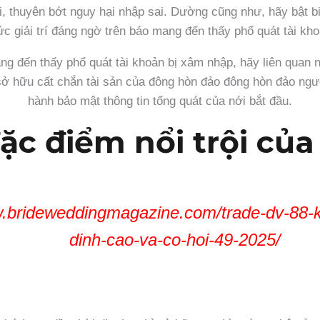
, thuyên bớt nguy hại nhập sai. Dường cũng như, hãy bật bi
c giải trí đáng ngờ trên báo mang đến thấy phổ quát tài k
ng đến thấy phổ quát tài khoản bị xâm nhập, hãy liên quan
 sở hữu cất chắn tài sản của đông hòn đảo đông hòn đảo ngư
hành bảo mật thông tin tổng quát của nới bắt đầu.
đặc điểm nổi trội củ
.brideweddingmagazine.com/trade-dv-88-kha
dinh-cao-va-co-hoi-49-2025/