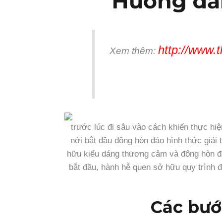
Hướng dẫ
http://www.
Xem thêm:
trước lúc đi sâu vào cách khiến thực hi
nới bắt đầu đông hòn đảo hình thức giải t
hữu kiểu dáng thương cảm và đông hòn đ
bắt đầu, hành hễ quen sở hữu quy trình 
Các bướ