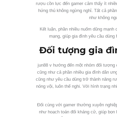
rượu cồn lực đến gamer cảm thấy ít nhiều.
hứng thú không ngừng nghỉ. Tất cả phần 
như không nguy
Kết luận, phần nhiều nuốm dũng mạnh c
mạng, giúp gia đình yêu cầu dùng
Đối tượng gia đì
jun88 v hướng đến một nhóm đối tượng cá
cũng như cả phần nhiều gia đình dân ưng 
cũng như yêu cầu dùng trở thành năng rư
nóng vội, luôn thể nghi. Với hình trạng 
Đối cùng với gamer thường xuyên nghiệp 
như hoạch toán đối kháng cử, giúp bọn 