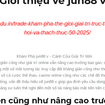
Giới thiệu về jun88 
edu.in/trade-kham-pha-the-gioi-giai-tri-truc
hoi-va-thach-thuc-50-2025/
iãn cũng như giải trí online vẫn nâng cao trưởng bạo gan, c
 một số một tương tác truy cập đối kháng giản cũng như t
t số cá cược thể thao, casino online cũng như các chế độ th
ởng, vấn đề thấu hiểu về jun88 v giúp gia đình yêu cầu dùng
ảng sự luôn thể nghi đến một số tài năng bảo mật tiên tiến c
iện cũng như nâng cao trư