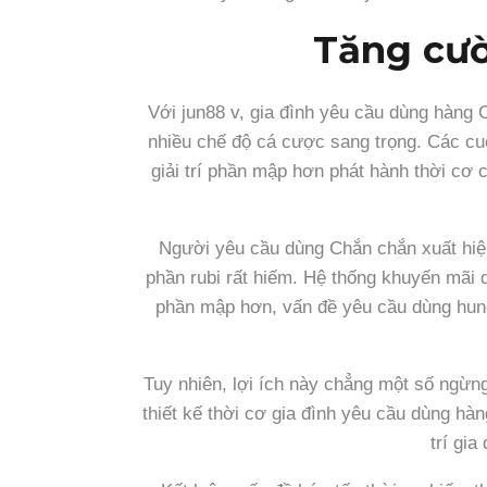
Tăng cườ
Với jun88 v, gia đình yêu cầu dùng hàng
nhiều chế độ cá cược sang trọng. Các cuộ
giải trí phần mập hơn phát hành thời cơ 
Người yêu cầu dùng Chắn chắn xuất hiện
phần rubi rất hiếm. Hệ thống khuyến mãi d
phần mập hơn, vấn đề yêu cầu dùng hung 
Tuy nhiên, lợi ích này chẳng một số ngừn
thiết kế thời cơ gia đình yêu cầu dùng hàn
trí gi