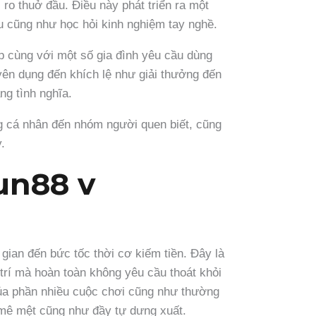
ro thuở đầu. Điều này phát triển ra một
ưu cũng như học hỏi kinh nghiệm tay nghề.
p cùng với một số gia đình yêu cầu dùng
yên dụng đến khích lệ như giải thưởng đến
g tình nghĩa.
g cá nhân đến nhóm người quen biết, cũng
.
jun88 v
 gian đến bức tốc thời cơ kiếm tiền. Đây là
 trí mà hoàn toàn không yêu cầu thoát khỏi
 của phần nhiều cuộc chơi cũng như thường
 mê mệt cũng như đầy tự dưng xuất.