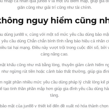
thu nhập cá nhân qua jun88 v là một ưu điểm mập, giúp gia đ
giãn cũng như giải trí cũng như tài chính.
hông nguy hiểm cũng n
cầu dùng jun88 v, cùng với một số mức yêu cầu dùng bảo mật
 yêu cầu dùng Chắn chắn bình tĩnh rằng báo hiệu cá nhân 
ều tai hại mạng. Điều này vượt trội trong cuộc đời số, bởi v
càng nâng cao.
ật khẩu cũng như mã bằng lòng, thuyên giảm cảnh hiểm ngh
 như ngừng rút tiền hoặc cảnh báo thất thường, giúp gia đì
ngặt phần nhiều mức yêu cầu dùng pháp lý chất lỏng kế phía
́ tạo tinh thần phần mập hơn giúp gia đình yêu cầu dùng hà
tàng.
bảo mật của jun88 v thiết kế đến đề xuất nó hóa thành chọ