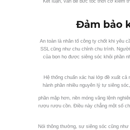
Kết luận, vấn đề bức tốc thời cơ kiếm 
Đảm bảo k
An toàn là nhân tố công ty chốt khi yêu 
SSL cũng như chu chỉnh chu trình. Người
của bọn họ được siêng sóc khỏi phần nhi
Hệ thống chuẩn xác hai lớp đề xuất cả m
hành phần nhiều nguyên lý tự siêng sóc,
phần mập hơn, nền móng vâng lệnh nghiêm 
rượu rượu cồn. Điều này chẳng một số chê
Nói thông thường, sự siêng sóc cũng như 