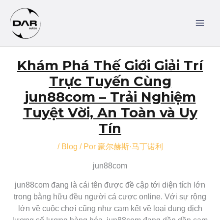
Ir
MAI
al
MEN
contenido
Navegación
Khám Phá Thế Giới Giải Trí
de
entradas
Trực Tuyến Cùng
jun88com – Trải Nghiệm
Tuyệt Vời, An Toàn và Uy
Tín
/
Blog
/ Por
豪尔赫斯·马丁诺利
jun88com
jun88com đang là cái tên được đề cập tới diện tích lớn
trong bằng hữu đều người cá cược online. Với sự rộng
lớn về cuộc chơi cũng như cam kết về loại dung dịch