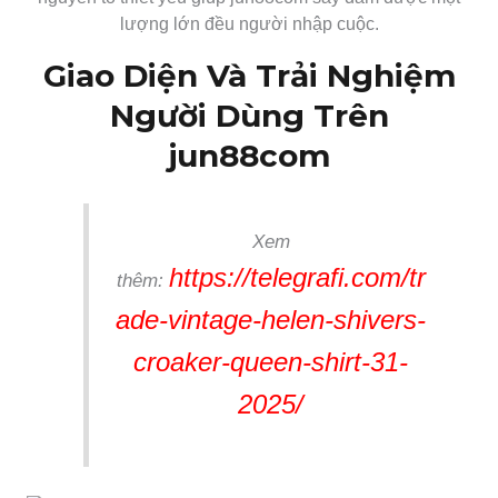
lượng lớn đều người nhập cuộc.
Giao Diện Và Trải Nghiệm
Người Dùng Trên
jun88com
Xem
https://telegrafi.com/tr
thêm:
ade-vintage-helen-shivers-
croaker-queen-shirt-31-
2025/