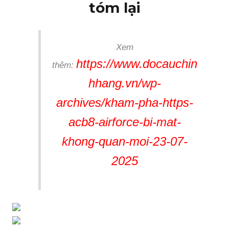
tóm lại
Xem
https://www.docauchin
thêm:
hhang.vn/wp-
archives/kham-pha-https-
acb8-airforce-bi-mat-
khong-quan-moi-23-07-
2025