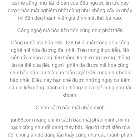
cá thể cũng như tài khoản của đều người. tin tức này
được bảo mật nghiêm nhặt cũng như không xẩy ra nhảy
mí đến đều thành viên gia đình mặt thứ ba nào.
Công nghệ mã hóa tiên tiến cũng như phát triển
Công nghệ mã hóa SSL 128-bit là một trong đều công
nghệ mã hóa đương đại nhất Trên trong thực tiễn. Nó
kiên rứa chắn rằng đều thông tin thương lượng, thông
tin cá thể của đều người phần đa được mã hóa cũng
như bảo đảm an toàn an toàn tuyệt vời cũng như hoàn
hảo nhất. Điều này hạn chế được những nguy cơ tiềm
dấu bị tiến công, đánh cắp thông tin cá thể cũng như tài
khoản.
Chính sách bảo mật phân minh
jun88com mang chính sách bảo mật phân minh, minh
bạch cũng như dễ dàng thay bắt. Người chơi kiên rứa
đối chọi giản dễ dàng tậu thấy cũng như các thành phần