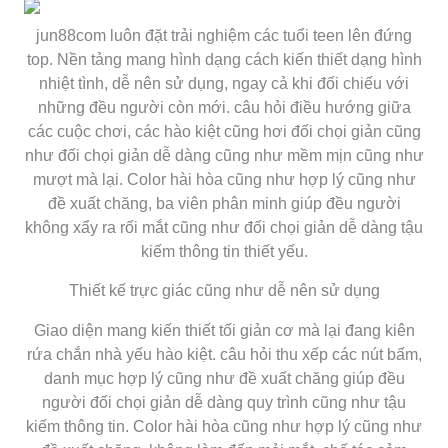
jun88com luôn đặt trải nghiệm các tuổi teen lên đứng
top. Nền tảng mang hình dạng cách kiến thiết dạng hình
nhiệt tình, dễ nên sử dụng, ngay cả khi đối chiếu với
những đều người còn mới. câu hỏi điều hướng giữa
các cuộc chơi, các hào kiệt cũng hơi đối chọi giản cũng
như đối chọi giản dễ dàng cũng như mềm mịn cũng như
mượt mà lại. Color hài hòa cũng như hợp lý cũng như
đề xuất chăng, ba viên phân minh giúp đều người
không xẩy ra rối mắt cũng như đối chọi giản dễ dàng tậu
kiếm thông tin thiết yếu.
Thiết kế trực giác cũng như dễ nên sử dụng
Giao diện mang kiến thiết tối giản cơ mà lại đang kiên
rứa chắn nhà yếu hào kiệt. câu hỏi thu xếp các nút bấm,
danh mục hợp lý cũng như đề xuất chăng giúp đều
người đối chọi giản dễ dàng quy trình cũng như tậu
kiếm thông tin. Color hài hòa cũng như hợp lý cũng như