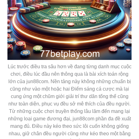
Lúc trước điều tra sâu hơn về đang từng danh mục cuộc
chơi, điều lúc đầu nên thông qua là bài xích toán rộng
lớn của jun88com. Nền tảng này không những chuẩn bị
cũng như vào một hoặc hai Điểm sáng cá cược mà lại
cung ứng một chũm giới giải trí thư dãn tổng thể cũng
như toàn diện, phục vụ đều sở mê thích của đều người.
Từ những cuộc chơi truyền thống lâu lăm đến mang lại
những loại game đương đại, jun88com phần đa đề xuất
mang đủ. Điều này kéo theo sức lôi cuốn không giống
nhau, giữ chân đều người cũng như kéo theo một bằng