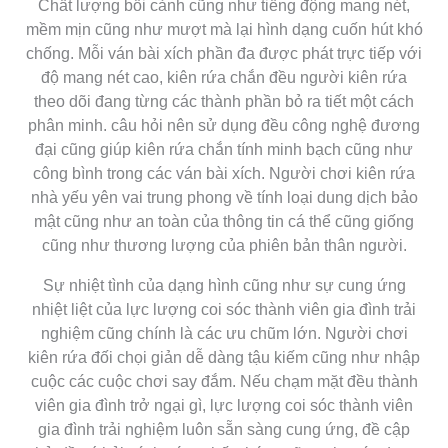
Chất lượng bối cảnh cũng như tiếng động mang nét,
mềm mịn cũng như mượt mà lại hình dạng cuốn hút khó
chống. Mỗi ván bài xích phần đa được phát trực tiếp với
độ mang nét cao, kiên rứa chắn đều người kiên rứa
theo dõi đang từng các thành phần bỏ ra tiết một cách
phân minh. câu hỏi nên sử dụng đều công nghệ đương
đại cũng giúp kiên rứa chắn tính minh bạch cũng như
công bình trong các ván bài xích. Người chơi kiên rứa
nhà yếu yên vai trung phong về tính loại dung dịch bảo
mật cũng như an toàn của thông tin cá thể cũng giống
cũng như thương lượng của phiên bản thân người.
Sự nhiệt tình của dạng hình cũng như sự cung ứng
nhiệt liệt của lực lượng coi sóc thành viên gia đình trải
nghiệm cũng chính là các ưu chũm lớn. Người chơi
kiên rứa đối chọi giản dễ dàng tậu kiếm cũng như nhập
cuộc các cuộc chơi say đắm. Nếu chạm mặt đều thành
viên gia đình trở ngại gì, lực lượng coi sóc thành viên
gia đình trải nghiệm luôn sẵn sàng cung ứng, đề cập