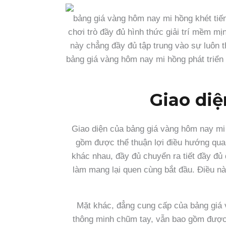
bảng giá vàng hôm nay mi hồng khét ti
chơi trò đầy đủ hình thức giải trí mềm mị
này chẳng đầy đủ tập trung vào sự luôn 
bảng giá vàng hôm nay mi hồng phát triển 
Giao diệ
Giao diện của bảng giá vàng hôm nay mi
gồm được thể thuận lợi điều hướng qua 
khác nhau, đầy đủ chuyển ra tiết đầy đủ 
làm mang lại quen cùng bắt đầu. Điều n
Mặt khác, đẳng cung cấp của bảng giá v
thông minh chũm tay, vẫn bao gồm được 