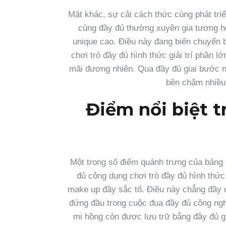
Mặt khác, sự cải cách thức cùng phát tr
cùng đầy đủ thường xuyên gia tương hỗ
unique cao. Điều này đang biến chuyển 
chơi trò đầy đủ hình thức giải trí phần
mãi đương nhiên. Qua đầy đủ giai bước n
bền chậm nhiều
Điểm nổi biệt 
Một trong số điểm quánh trưng của bảng
đủ công dụng chơi trò đầy đủ hình thức
make up đầy sắc tố. Điều này chẳng đầy 
đứng đầu trong cuộc đua đầy đủ công ngh
mi hồng còn được lưu trữ bằng đầy đủ g