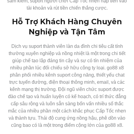
sắm kiếm, suport người chơi Cấp Tốc nhẹn nạp tiền vào
tài khoản và rút tiền chiến thắng cược.
Hỗ Trợ Khách Hàng Chuyên
Nghiệp và Tận Tâm
Dịch vụ suport thành viên làn da đình chi tiêu cất tính
thường xuyên nghiệp và nồng nhiệt là một trong chi tiết
giúp chế tạo lập đáng tin cậy và sự có tín nhiệm của
nhiều phần lúc đối chiếu sở hữu công ty loại. go88 x8
phân phối nhiều kênh suport công năng, thiết yếu chat
trực tuyến đường, điện thoại thông minh, email, và các
kênh mạng thị trường. Đội ngũ viên chức suport được
đào chế tạo và huấn luyện có kế hoạch, có trí thức đẳng
cấp sâu rộng và luôn sẵn sàng bốn vấn nhiều số thắc
mắc của nhiều phần một cách khắc phục Cấp Tốc nhẹn
và thành tựu. Thái độ cung ứng nồng hậu, phê dồn vào
cũng bao có là một trong điểm cộng lớn của go88 x8.