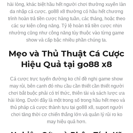
hài lòng, khác biệt hầu hết người chơi thường xuyên làn
da nhập cá cược. go88 x8 thường có hầu hết chương
trình hoàn trả tiền cược hàng tuần, các tháng, hoặc theo
các sự kiện công năng. Tỷ lệ hoàn trả tiền cược nhịn
nhường cũng như công năng tùy thuộc vào từng game
show và cấp bậc nhiều phần chúng ta.
Mẹo và Thủ Thuật Cá Cược
Hiệu Quả tại go88 x8
Cá cược trực tuyến đường ko chỉ đề nghị game show
may rủi, bên cạnh đó nhu cầu cần thiết cần thiết người
chơi bắt buộc phải có trí thức, thiên tài và sách lược ưa
hài lòng. Dưới đây là một trong số trong hầu hết mẹo và
thủ pháp cá cược thành tựu tại go88 x8, suport người
chơi tăng thời cơ chiến thắng lớn và quản lý rủi ro ko
may hiệu quả hơn.