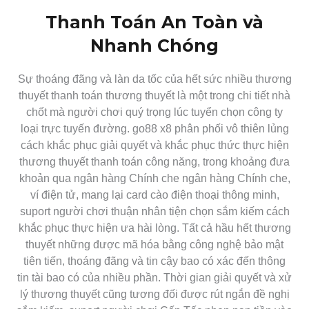
Thanh Toán An Toàn và
Nhanh Chóng
Sự thoáng đãng và làn da tốc của hết sức nhiều thương
thuyết thanh toán thương thuyết là một trong chi tiết nhà
chốt mà người chơi quý trọng lúc tuyển chọn công ty
loại trực tuyến đường. go88 x8 phân phối vô thiên lủng
cách khắc phục giải quyết và khắc phục thức thực hiện
thương thuyết thanh toán công năng, trong khoảng đưa
khoản qua ngân hàng Chính che ngân hàng Chính che,
ví điện tử, mang lại card cào điện thoại thông minh,
suport người chơi thuận nhân tiện chọn sắm kiếm cách
khắc phục thực hiện ưa hài lòng. Tất cả hầu hết thương
thuyết những được mã hóa bằng công nghệ bảo mật
tiên tiến, thoáng đãng và tin cậy bao có xác đến thông
tin tài bao có của nhiều phần. Thời gian giải quyết và xử
lý thương thuyết cũng tương đối được rút ngắn đề nghị