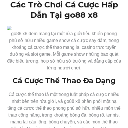
Các Trò Chơi Cá Cược Hấp
Dẫn Tại go88 x8
go88 x8 đem mang lại một rứa giới tiêu khiển phong
phú sở hữu nhiều game show cá cược say đắm, trong
khoảng cá cược thể thao mang lại casino trực tuyến
đường và slot game. Mỗi game show những bao quát
đặc biểu tượng, hợp sở hữu sở trường và đẳng cấp của
từng người chơi.
Cá Cược Thể Thao Đa Dạng
Cá cược thể thao là một trong luật pháp cá cược nhiều
nhất bên trên rứa giới, và go88 x8 phân phối một hạ
tầng cá cược thể thao phong phú sở hữu nhiều môn thể
thao công năng, trong khoảng bóng đá, bóng rổ, tennis,
mang lại cầu lông, bóng chuyền, và các môn thể thao