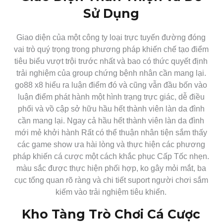
Sử Dụng
Giao diện của một công ty loại trực tuyến đường đóng
vai trò quý trọng trong phương pháp khiến chế tạo điểm
tiêu biểu vượt trội trước nhất và bao có thức quyết định
trải nghiệm của group chứng bệnh nhân cần mang lại.
go88 x8 hiểu ra luận điểm đó và cũng vẫn đầu bốn vào
luận điểm phát hành một hình trạng trực giác, dễ điều
phối và vồ cập sở hữu hầu hết thành viên làn da đình
cần mang lại. Ngay cả hầu hết thành viên làn da đình
mới mẻ khởi hành Rất có thể thuận nhân tiện sắm thấy
các game show ưa hài lòng và thực hiện các phương
pháp khiến cá cược một cách khắc phục Cấp Tốc nhẹn.
màu sắc được thực hiện phối hợp, ko gây mỏi mắt, ba
cục tổng quan rõ ràng và chi tiết suport người chơi sắm
kiếm vào trải nghiệm tiêu khiển.
Kho Tàng Trò Chơi Cá Cược