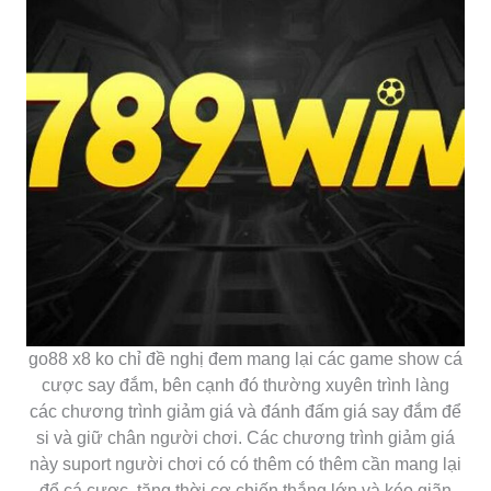
go88 x8 ko chỉ đề nghị đem mang lại các game show cá
cược say đắm, bên cạnh đó thường xuyên trình làng
các chương trình giảm giá và đánh đấm giá say đắm để
si và giữ chân người chơi. Các chương trình giảm giá
này suport người chơi có có thêm có thêm cần mang lại
để cá cược, tăng thời cơ chiến thắng lớn và kéo giãn