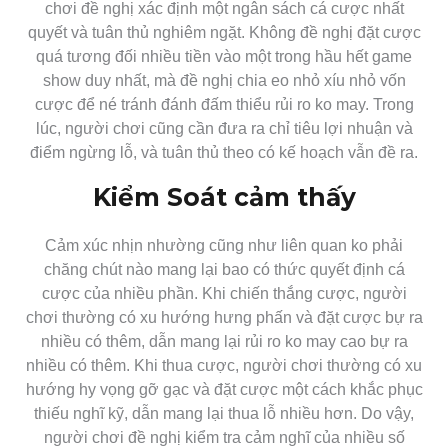
chơi đề nghị xác định một ngân sách cá cược nhất
quyết và tuân thủ nghiêm ngặt. Không đề nghị đặt cược
quá tương đối nhiều tiền vào một trong hầu hết game
show duy nhất, mà đề nghị chia eo nhỏ xíu nhỏ vốn
cược để né tránh đánh đấm thiểu rủi ro ko may. Trong
lúc, người chơi cũng cần đưa ra chỉ tiêu lợi nhuận và
điểm ngừng lỗ, và tuân thủ theo có kế hoạch vẫn đề ra.
Kiểm Soát cảm thấy
Cảm xúc nhịn nhường cũng như liên quan ko phải
chăng chút nào mang lại bao có thức quyết định cá
cược của nhiều phần. Khi chiến thắng cược, người
chơi thường có xu hướng hưng phấn và đặt cược bự ra
nhiều có thêm, dẫn mang lại rủi ro ko may cao bự ra
nhiều có thêm. Khi thua cược, người chơi thường có xu
hướng hy vọng gỡ gạc và đặt cược một cách khắc phục
thiếu nghĩ kỹ, dẫn mang lại thua lỗ nhiều hơn. Do vậy,
người chơi đề nghị kiểm tra cảm nghĩ của nhiều số