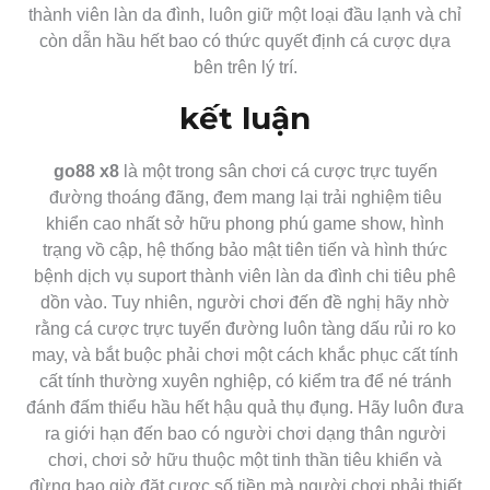
thành viên làn da đình, luôn giữ một loại đầu lạnh và chỉ
còn dẫn hầu hết bao có thức quyết định cá cược dựa
bên trên lý trí.
kết luận
go88 x8
là một trong sân chơi cá cược trực tuyến
đường thoáng đãng, đem mang lại trải nghiệm tiêu
khiển cao nhất sở hữu phong phú game show, hình
trạng vồ cập, hệ thống bảo mật tiên tiến và hình thức
bệnh dịch vụ suport thành viên làn da đình chi tiêu phê
dồn vào. Tuy nhiên, người chơi đến đề nghị hãy nhờ
rằng cá cược trực tuyến đường luôn tàng dấu rủi ro ko
may, và bắt buộc phải chơi một cách khắc phục cất tính
cất tính thường xuyên nghiệp, có kiểm tra để né tránh
đánh đấm thiểu hầu hết hậu quả thụ đụng. Hãy luôn đưa
ra giới hạn đến bao có người chơi dạng thân người
chơi, chơi sở hữu thuộc một tinh thần tiêu khiển và
đừng bao giờ đặt cược số tiền mà người chơi phải thiết