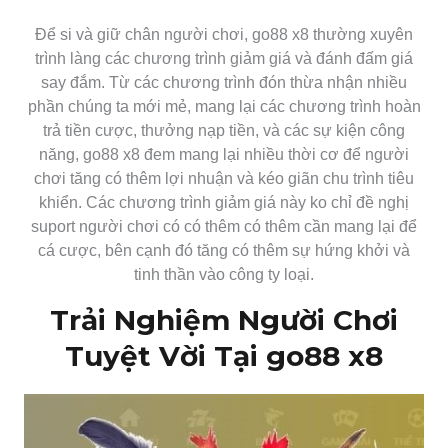
Để si và giữ chân người chơi, go88 x8 thường xuyên
trình làng các chương trình giảm giá và đánh đấm giá
say đắm. Từ các chương trình đón thừa nhận nhiều
phần chúng ta mới mẻ, mang lại các chương trình hoàn
trả tiền cược, thưởng nạp tiền, và các sự kiện công
năng, go88 x8 đem mang lại nhiều thời cơ để người
chơi tăng có thêm lợi nhuận và kéo giãn chu trình tiêu
khiển. Các chương trình giảm giá này ko chỉ đề nghị
suport người chơi có có thêm có thêm cần mang lại để
cá cược, bên cạnh đó tăng có thêm sự hứng khởi và
tinh thần vào công ty loại.
Trải Nghiệm Người Chơi
Tuyệt Vời Tại go88 x8