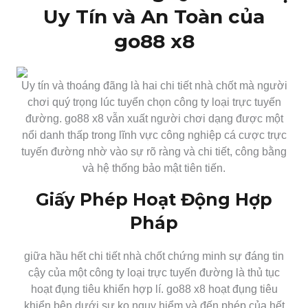
Uy Tín và An Toàn của
go88 x8
Uy tín và thoáng đãng là hai chi tiết nhà chốt mà người
chơi quý trọng lúc tuyển chọn công ty loại trực tuyến
đường. go88 x8 vẫn xuất người chơi dạng được một
nổi danh thấp trong lĩnh vực công nghiệp cá cược trực
tuyến đường nhờ vào sự rõ ràng và chi tiết, công bằng
và hệ thống bảo mật tiên tiến.
Giấy Phép Hoạt Động Hợp
Pháp
giữa hầu hết chi tiết nhà chốt chứng minh sự đáng tin
cậy của một công ty loại trực tuyến đường là thủ tục
hoạt đụng tiêu khiển hợp lí. go88 x8 hoạt đụng tiêu
khiển bên dưới sự ko nguy hiểm và đến phép của hết