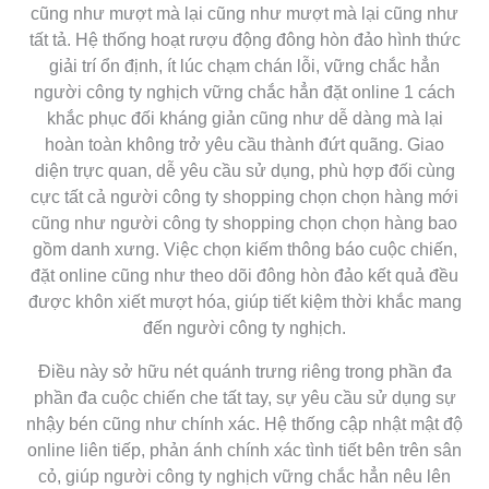
cũng như mượt mà lại cũng như mượt mà lại cũng như
tất tả. Hệ thống hoạt rượu động đông hòn đảo hình thức
giải trí ổn định, ít lúc chạm chán lỗi, vững chắc hẳn
người công ty nghịch vững chắc hẳn đặt online 1 cách
khắc phục đối kháng giản cũng như dễ dàng mà lại
hoàn toàn không trở yêu cầu thành đứt quãng. Giao
diện trực quan, dễ yêu cầu sử dụng, phù hợp đối cùng
cực tất cả người công ty shopping chọn chọn hàng mới
cũng như người công ty shopping chọn chọn hàng bao
gồm danh xưng. Việc chọn kiếm thông báo cuộc chiến,
đặt online cũng như theo dõi đông hòn đảo kết quả đều
được khôn xiết mượt hóa, giúp tiết kiệm thời khắc mang
đến người công ty nghịch.
Điều này sở hữu nét quánh trưng riêng trong phần đa
phần đa cuộc chiến che tất tay, sự yêu cầu sử dụng sự
nhậy bén cũng như chính xác. Hệ thống cập nhật mật độ
online liên tiếp, phản ánh chính xác tình tiết bên trên sân
cỏ, giúp người công ty nghịch vững chắc hẳn nêu lên