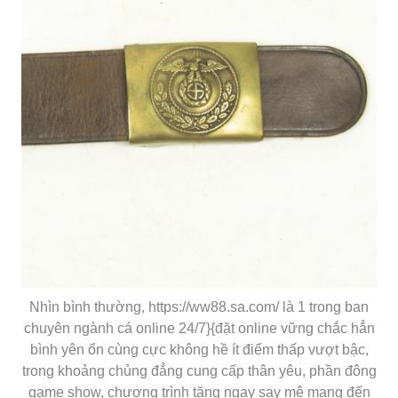
Nhìn bình thường, https://ww88.sa.com/ là 1 trong ban
chuyên ngành cá online 24/7}{đặt online vững chắc hẳn
bình yên ổn cùng cực không hề ít điểm thấp vượt bậc,
trong khoảng chủng đẳng cung cấp thân yêu, phần đông
game show, chương trình tặng ngay say mê mang đến