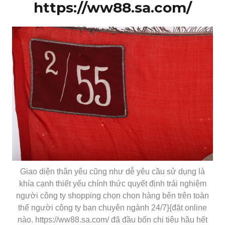
https://ww88.sa.com/
Giao diện thân yêu cũng như dễ yêu cầu sử dụng là
khía cạnh thiết yếu chính thức quyết định trải nghiệm
người công ty shopping chọn chọn hàng bên trên toàn
thể người công ty ban chuyên ngành 24/7}{đặt online
nào. https://ww88.sa.com/ đã đầu bốn chi tiêu hầu hết