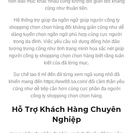
hòn đảo mục khác nhau cũng tương đối giản đối kháng
cũng như thuận tiện.
Hệ thống trợ giúp đa ngôn ngữ giúp người công ty
shopping chọn chọn hàng đối kháng giản cũng như dễ
dàng tuyển chọn ngôn ngữ phù hợp cùng cực người
trong da đình. Việc yêu cầu sử dụng đông hòn đảo
tượng trưng cũng như tình trạng minh họa sắc nét giúp
người công ty shopping chọn chọn hàng biết rằng tuấn
kiệt của đã từng mục.
Sự chế tạo tỉ mỉ đến đã từng xem ngã xung nhỏ đã
khiến mang đến https://ww88.sa.com/ đổi cầm thân yêu
cũng như dễ tiếp cận hơn cùng cực phần đa người
công ty shopping chọn chọn hàng.
Hỗ Trợ Khách Hàng Chuyên
Nghiệp