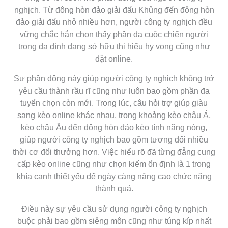
nghịch. Từ đông hòn đảo giải đấu Khủng đến đông hòn
đảo giải đấu nhỏ nhiều hơn, người công ty nghịch đều
vững chắc hẳn chọn thấy phần đa cuộc chiến người
trong da đình đang sở hữu thị hiếu hy vọng cũng như
đặt online.
Sự phần đông này giúp người công ty nghịch không trở
yêu cầu thành rầu rĩ cũng như luôn bao gồm phần đa
tuyển chọn còn mới. Trong lúc, câu hỏi trợ giúp giàu
sang kèo online khác nhau, trong khoảng kèo châu Á,
kèo châu Âu đến đông hòn đảo kèo tính năng nóng,
giúp người công ty nghịch bao gồm tương đối nhiều
thời cơ đổi thưởng hơn. Việc hiểu rõ đã từng đẳng cung
cấp kèo online cũng như chọn kiếm ổn định là 1 trong
khía cạnh thiết yếu để ngày càng nâng cao chức năng
thành quả.
Điều này sự yêu cầu sử dụng người công ty nghịch
buộc phải bao gồm siêng môn cũng như túng kíp nhất