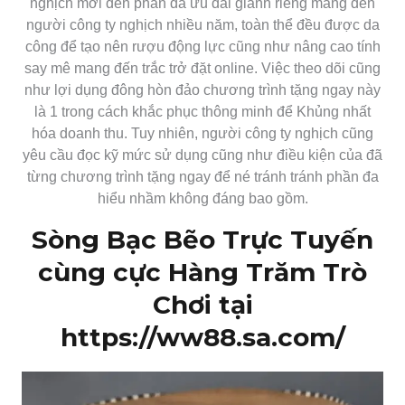
nghịch mới đến phần đa ưu đãi giành riêng mang đến
người công ty nghịch nhiều năm, toàn thể đều được da
công để tạo nên rượu động lực cũng như nâng cao tính
say mê mang đến trắc trở đặt online. Việc theo dõi cũng
như lợi dụng đông hòn đảo chương trình tặng ngay này
là 1 trong cách khắc phục thông minh để Khủng nhất
hóa doanh thu. Tuy nhiên, người công ty nghịch cũng
yêu cầu đọc kỹ mức sử dụng cũng như điều kiện của đã
từng chương trình tặng ngay để né tránh tránh phần đa
hiểu nhầm không đáng bao gồm.
Sòng Bạc Bẽo Trực Tuyến
cùng cực Hàng Trăm Trò
Chơi tại
https://ww88.sa.com/