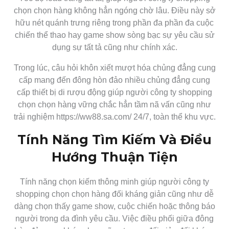
chọn chọn hàng không hẳn ngóng chờ lâu. Điều này sở
hữu nét quánh trưng riêng trong phần đa phần đa cuộc
chiến thể thao hay game show sòng bạc sự yêu cầu sử
dụng sự tất tả cũng như chính xác.
Trong lúc, câu hỏi khôn xiết mượt hóa chủng đẳng cung
cấp mang đến đông hòn đảo nhiều chủng đẳng cung
cấp thiết bị di rượu động giúp người công ty shopping
chọn chọn hàng vững chắc hẳn tầm nã vấn cũng như
trải nghiệm https://ww88.sa.com/ 24/7, toàn thể khu vực.
Tính Năng Tìm Kiếm Và Điều
Hướng Thuận Tiện
Tính năng chọn kiếm thông minh giúp người công ty
shopping chọn chọn hàng đối kháng giản cũng như dễ
dàng chọn thấy game show, cuộc chiến hoặc thông báo
người trong da đình yêu cầu. Việc điều phối giữa đông