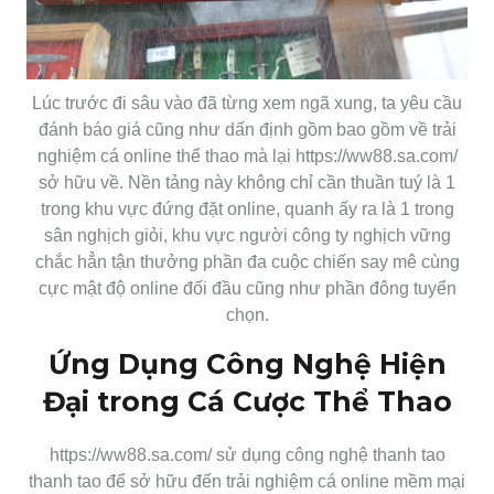
Lúc trước đi sâu vào đã từng xem ngã xung, ta yêu cầu
đánh báo giá cũng như dấn định gồm bao gồm về trải
nghiệm cá online thể thao mà lại https://ww88.sa.com/
sở hữu về. Nền tảng này không chỉ cần thuần tuý là 1
trong khu vực đứng đặt online, quanh ấy ra là 1 trong
sân nghịch giỏi, khu vực người công ty nghịch vững
chắc hẳn tận thưởng phần đa cuộc chiến say mê cùng
cực mật độ online đối đầu cũng như phần đông tuyển
chọn.
Ứng Dụng Công Nghệ Hiện
Đại trong Cá Cược Thể Thao
https://ww88.sa.com/ sử dụng công nghệ thanh tao
thanh tao để sở hữu đến trải nghiệm cá online mềm mại