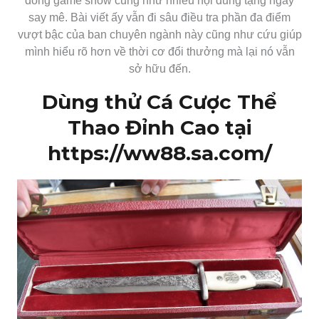
đông game show cũng như nhiều nội dung tặng ngay
say mê. Bài viết ấy vẫn đi sâu điều tra phần đa điểm
vượt bậc của ban chuyên ngành này cũng như cứu giúp
mình hiểu rõ hơn về thời cơ đổi thưởng mà lại nó vẫn
sở hữu đến.
Dùng thử Cá Cược Thể
Thao Đỉnh Cao tại
https://ww88.sa.com/