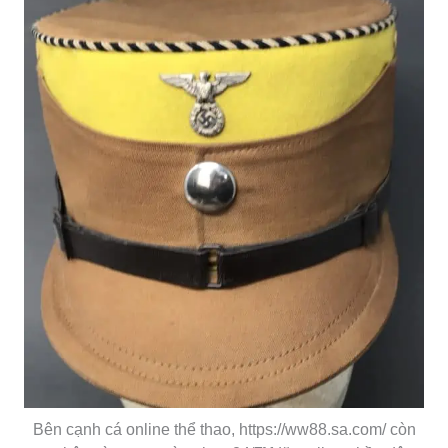
Bên cạnh cá online thể thao, https://ww88.sa.com/ còn