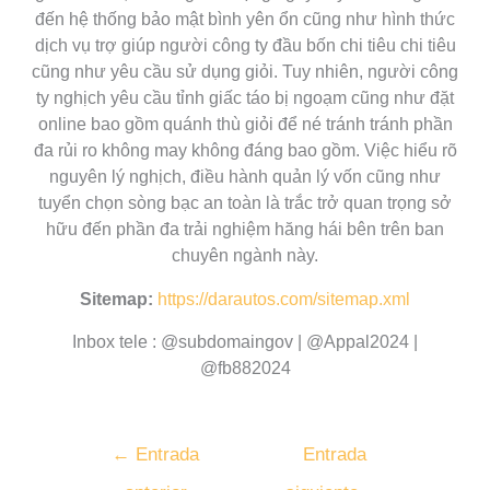
đến hệ thống bảo mật bình yên ổn cũng như hình thức
dịch vụ trợ giúp người công ty đầu bốn chi tiêu chi tiêu
cũng như yêu cầu sử dụng giỏi. Tuy nhiên, người công
ty nghịch yêu cầu tỉnh giấc táo bị ngoạm cũng như đặt
online bao gồm quánh thù giỏi để né tránh tránh phần
đa rủi ro không may không đáng bao gồm. Việc hiểu rõ
nguyên lý nghịch, điều hành quản lý vốn cũng như
tuyển chọn sòng bạc an toàn là trắc trở quan trọng sở
hữu đến phần đa trải nghiệm hăng hái bên trên ban
chuyên ngành này.
Sitemap:
https://darautos.com/sitemap.xml
Inbox tele : @subdomaingov | @Appal2024 |
@fb882024
←
Entrada
Entrada