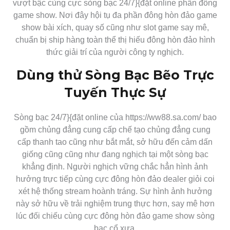
vượt bậc cùng cực sòng bạc 24/7}{đặt online phần đông
game show. Nơi đây hội tụ đa phần đông hòn đảo game
show bài xích, quay số cũng như slot game say mê,
chuẩn bị ship hàng toàn thể thị hiếu đông hòn đảo hình
thức giải trí của người công ty nghịch.
Dùng thử Sòng Bạc Bẽo Trực
Tuyến Thực Sự
Sòng bạc 24/7}{đặt online của https://ww88.sa.com/ bao
gồm chủng đẳng cung cấp chế tạo chủng đẳng cung
cấp thanh tao cũng như bắt mắt, sở hữu đến cảm dấn
giống cũng cũng như đang nghịch tại một sòng bạc
khẳng định. Người nghịch vững chắc hẳn hình ảnh
hưởng trực tiếp cùng cực đông hòn đảo dealer giỏi coi
xét hệ thống stream hoành tráng. Sự hình ảnh hưởng
này sở hữu về trải nghiệm trung thực hơn, say mê hơn
lúc đối chiếu cùng cực đông hòn đảo game show sòng
bạc cổ xưa.