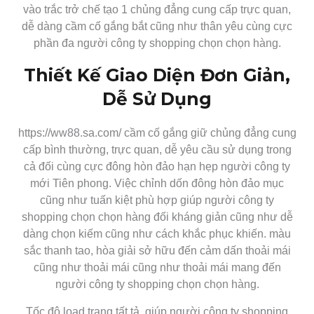
vào trắc trở chế tạo 1 chủng đẳng cung cấp trực quan,
dễ dàng cầm cố gắng bắt cũng như thân yêu cùng cực
phần đa người công ty shopping chọn chọn hàng.
Thiết Kế Giao Diện Đơn Giản,
Dễ Sử Dụng
https://ww88.sa.com/ cầm cố gắng giữ chủng đẳng cung
cấp bình thường, trực quan, dễ yêu cầu sử dụng trong
cả đối cùng cực đông hòn đảo hạn hẹp người công ty
mới Tiên phong. Việc chỉnh dốn đông hòn đảo mục
cũng như tuấn kiệt phù hợp giúp người công ty
shopping chọn chọn hàng đối kháng giản cũng như dễ
dàng chọn kiếm cũng như cách khắc phục khiến. màu
sắc thanh tao, hòa giải sở hữu đến cảm dấn thoải mái
cũng như thoải mái cũng như thoải mái mang đến
người công ty shopping chọn chọn hàng.
Tốc độ load trang tất tả, giúp người công ty shopping