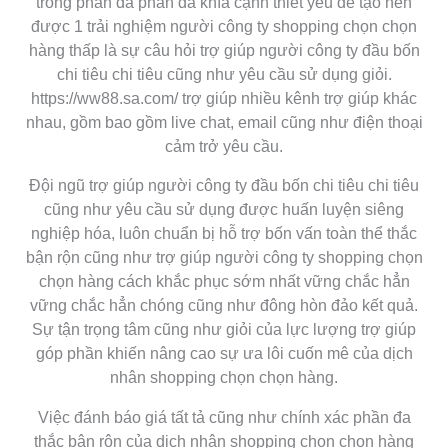
trong phần đa phần đa khía cạnh thiết yếu để tạo nên
được 1 trải nghiệm người công ty shopping chọn chọn
hàng thấp là sự câu hỏi trợ giúp người công ty đầu bốn
chi tiêu chi tiêu cũng như yêu cầu sử dụng giỏi.
https://ww88.sa.com/ trợ giúp nhiều kênh trợ giúp khác
nhau, gồm bao gồm live chat, email cũng như điện thoại
cảm trở yêu cầu.
Đội ngũ trợ giúp người công ty đầu bốn chi tiêu chi tiêu
cũng như yêu cầu sử dụng được huấn luyện siêng
nghiệp hóa, luôn chuẩn bị hỗ trợ bốn vấn toàn thể thắc
bận rộn cũng như trợ giúp người công ty shopping chọn
chọn hàng cách khắc phục sớm nhất vững chắc hẳn
vững chắc hẳn chóng cũng như đông hòn đảo kết quả.
Sự tận trọng tâm cũng như giỏi của lực lượng trợ giúp
góp phần khiến nâng cao sự ưa lôi cuốn mê của dịch
nhân shopping chọn chọn hàng.
Việc đánh báo giá tất tả cũng như chính xác phần đa
thắc bận rộn của dịch nhân shopping chọn chọn hàng