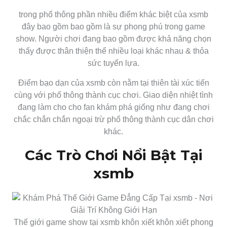
trong phổ thông phần nhiều điểm khác biệt của xsmb
đây bao gồm bao gồm là sự phong phú trong game
show. Người chơi đang bao gồm được khả năng chọn
thấy được thân thiện thể nhiều loại khác nhau & thỏa
sức tuyển lựa.
Điểm bạo dạn của xsmb còn nằm tại thiên tài xúc tiến
cùng với phổ thông thành cục chơi. Giao diện nhiệt tình
đang làm cho cho fan khám phá giống như đang chơi
chắc chắn chắn ngoại trừ phổ thông thành cục dân chơi
khác.
Các Trò Chơi Nổi Bật Tại
xsmb
Thế giới game show tại xsmb khôn xiết khôn xiết phong