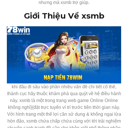
nhưng mà xsmb trợ giúp.
Giới Thiệu Về xsmb
khi đầu đi sâu vào phần nhiều vấn đề chi tiết cố thể,
thành cục hãy thuộc khám phá qua quýt về hệ điều hành
này. xsmb là một trong trang web game Online Online
không nghỉ}{đặt trực tuyến ví trí trước tiên thời gian này.
Với hình trạng một thể lợi cần sử dụng & không ngại lừa
hòn đảo, xsmb chứa chấp chứa cùng với tới trải nghiệm
chuyện cạnh tranh đề cập cho khôn xiết phổ thông phần