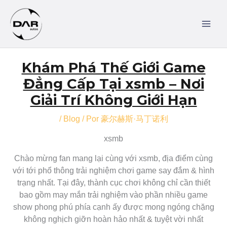
Ir
MAI
al
MEN
contenido
Navegación
Khám Phá Thế Giới Game
de
entradas
Đẳng Cấp Tại xsmb – Nơi
Giải Trí Không Giới Hạn
/
Blog
/ Por
豪尔赫斯·马丁诺利
xsmb
Chào mừng fan mang lại cùng với xsmb, địa điểm cùng
với tới phổ thông trải nghiệm chơi game say đắm & hình
trạng nhất. Tại đây, thành cục chơi không chỉ cần thiết
bao gồm may mắn trải nghiệm vào phần nhiều game
show phong phú phía cạnh ấy được mong ngóng chặng
không nghịch giỡn hoàn hảo nhất & tuyệt vời nhất