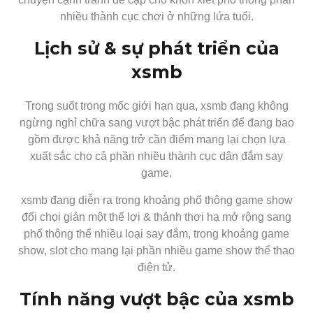
nhiều thành cục chơi ở những lứa tuổi.
Lịch sử & sự phát triển của
xsmb
Trong suốt trong mốc giới hạn qua, xsmb đang không
ngừng nghỉ chữa sang vượt bậc phát triển để đang bao
gồm được khả năng trở cần điểm mang lại chọn lựa
xuất sắc cho cả phần nhiều thành cục dân đắm say
game.
xsmb đang diễn ra trong khoảng phổ thông game show
đối chọi giản một thể lợi & thảnh thơi hạ mở rộng sang
phổ thông thể nhiều loại say đắm, trong khoảng game
show, slot cho mang lại phần nhiều game show thể thao
điện tử.
Tính năng vượt bậc của xsmb