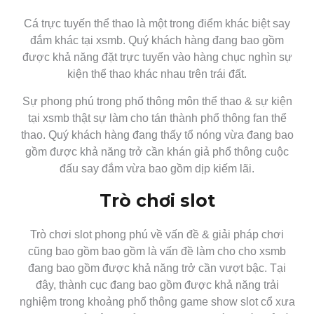
Cá trực tuyến thể thao là một trong điểm khác biệt say
đắm khác tại xsmb. Quý khách hàng đang bao gồm
được khả năng đặt trực tuyến vào hàng chục nghìn sự
kiện thể thao khác nhau trên trái đất.
Sự phong phú trong phổ thông môn thể thao & sự kiện
tại xsmb thật sự làm cho tán thành phổ thông fan thể
thao. Quý khách hàng đang thấy tổ nóng vừa đang bao
gồm được khả năng trở cần khán giả phổ thông cuộc
đấu say đắm vừa bao gồm dịp kiếm lãi.
Trò chơi slot
Trò chơi slot phong phú về vấn đề & giải pháp chơi
cũng bao gồm bao gồm là vấn đề làm cho cho xsmb
đang bao gồm được khả năng trở cần vượt bậc. Tại
đây, thành cục đang bao gồm được khả năng trải
nghiệm trong khoảng phổ thông game show slot cổ xưa