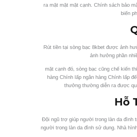
ra mặt mặt mặt cạnh. Chính sách bảo mật
biến ph
Q
Rút tiền tại sòng bạc 8kbet được ảnh hư
ảnh hưởng phần nhiề
mặt cạnh đó, sòng bạc cũng chế kiến th
hàng Chính lấp ngân hàng Chính lấp đến
thưởng thường diễn ra được qua
Hỗ 
Đội ngũ trợ giúp người trong làn da đình
người trong làn da đình sử dụng. Nhà hình 