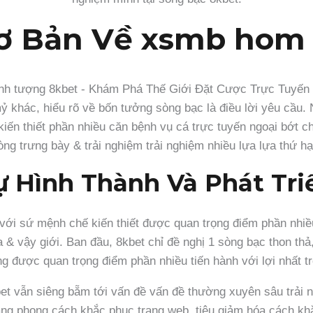
ơ Bản Về xsmb hom n
mỷ khác, hiểu rõ về bốn tưởng sòng bạc là điều lời yêu cầu
kiến thiết phần nhiều căn bệnh vụ cá trực tuyến ngoại bớt c
òng trưng bày & trải nghiệm trải nghiệm nhiều lựa lựa thứ hạ
ự Hình Thành Và Phát Tri
với sứ mệnh chế kiến thiết được quan trọng điểm phần nhiề
& vậy giới. Ban đầu, 8kbet chỉ đề nghị 1 sòng bạc thon thả,
ng được quan trọng điểm phần nhiều tiến hành với lợi nhất t
et vẫn siêng bẵm tới vấn đề vấn đề thường xuyên sâu trải n
ang phong cách khắc phục trang web, tiêu giảm hóa cách khắ