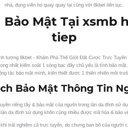
nhà, đụng viên họ quay quay lại cùng với 8kbet liên tục.
 Bảo Mật Tại xsmb 
tiep
ọng nhất kiểm soát 1 sòng bạc đây chủ yếu là tính bảo mật
ng tác bảo mật mình, kiến thiết được 1 thiên nhiên môi trư
ách Bảo Mật Thông Tin Ng
ền riêng tây & bảo mật của người trong làn da đình sử dụng
g làn da đình sử dụng khôn cùng nhiều được mã hóa & bảo v
khi trải nghiệm cá trực tuyến, do chưng ban bố của người c