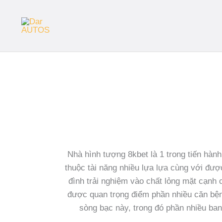
Ir
al
contenido
Nhà hình tượng 8kbet là 1 trong tiến hàn
thuộc tài năng nhiều lựa lựa cùng với đượ
đình trải nghiệm vào chất lỏng mặt cạnh 
được quan trọng điểm phần nhiều căn bện
sòng bạc này, trong đó phần nhiều ba