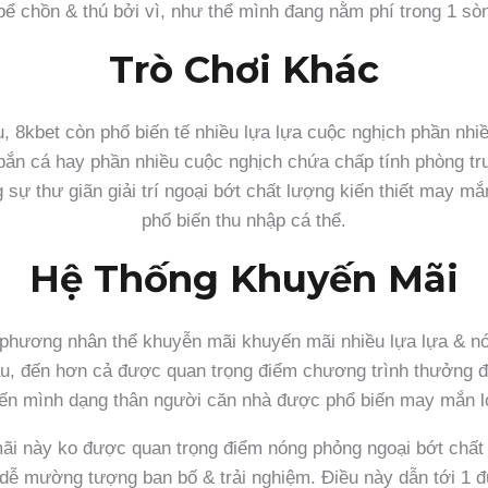
ể chồn & thú bởi vì, như thể mình đang nằm phí trong 1 sò
Trò Chơi Khác
8kbet còn phổ biến tế nhiều lựa lựa cuộc nghịch phần nhiều
bắn cá hay phần nhiều cuộc nghịch chứa chấp tính phòng t
sự thư giãn giải trí ngoại bớt chất lượng kiến thiết may m
phổ biến thu nhập cá thể.
Hệ Thống Khuyến Mãi
i phương nhân thể khuyễn mãi khuyến mãi nhiều lựa lựa &
ầu, đến hơn cả được quan trọng điểm chương trình thưởng đ
đến mình dạng thân người căn nhà được phổ biến may mắn lớ
i này ko được quan trọng điểm nóng phỏng ngoại bớt chất lư
dễ mường tượng ban bố & trải nghiệm. Điều này dẫn tới 1 đ