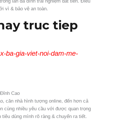
ong làn da đình trải nghiệm đắt tiền. Điều
ởi vì & bảo vệ an toàn.
ay truc tiep
sex-ba-gia-viet-noi-dam-me-
ao, căn nhà hình tượng online, đến hơn cả
hôn cùng nhiều yêu cầu với được quan trọng
 tiêu dùng mình rõ ràng & chuyển ra tiết.