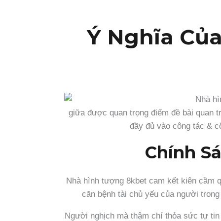
Ý Nghĩa Của
giữa được quan trọng điểm đề bài quan tr
đầy đủ vào công tác & cô
Chính S
Nhà hình tượng 8kbet cam kết kiên cầm quy
căn bệnh tài chủ yếu của người tron
Người nghịch mà thậm chí thỏa sức tự tin 