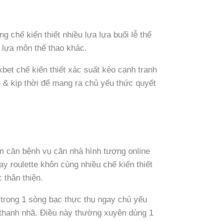
 chế kiến thiết nhiều lựa lựa buổi lễ thể
 lựa môn thể thao khác.
et chế kiến thiết xác suất kèo cạnh tranh
 & kịp thời để mang ra chủ yếu thức quyết
m căn bệnh vụ căn nhà hình tượng online
y roulette khôn cùng nhiều chế kiến thiết
 thân thiện.
trong 1 sòng bạc thực thụ ngay chủ yếu
 thanh nhã. Điều này thường xuyên dùng 1