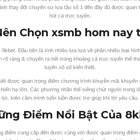
nh thay đổi chuyển sự lựa tậu số 1 đến đầy đủ được quan tr
hút cá trực tuyến.
Nên Chọn xsmb hom nay t
8kbet. Đầu tiên là tính nhiều lựa lựa về phần nhiều loại hì
h rõ ràng & chuyển ra tiết trong khoảng cá trực tuyến thể th
tuyến xổ số kiến thiết.
tiết được quan trọng điểm chương trình khuyễn mãi khuyến
ến hạ lớn. Các phương nhân thể siêng chút người trong là
lợi, kiên cầm mình luôn luôn được trợ giúp khi lời yêu cầu.
ững Điểm Nổi Bật Của 8k
g điểm cung cấp đến được cùng với được quan trọng điểm c