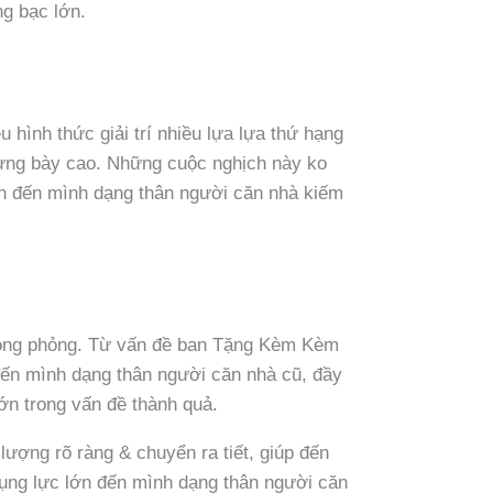
ng bạc lớn.
 hình thức giải trí nhiều lựa lựa thứ hạng
rưng bày cao. Những cuộc nghịch này ko
ắn đến mình dạng thân người căn nhà kiếm
 nóng phỏng. Từ vấn đề ban Tặng Kèm Kèm
ến mình dạng thân người căn nhà cũ, đầy
n trong vấn đề thành quả.
ợng rõ ràng & chuyển ra tiết, giúp đến
ụng lực lớn đến mình dạng thân người căn