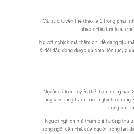
Cá trực tuyến thể thao là 1 trong phần n
thao nhiều lựa lựa, tr
Người nghịch mà thậm chí dễ dàng tậu thấ
& đối đầu đang được up date liên tục, gi
Ngoài cá trực tuyến thể thao, sòng bạc
cùng với hàng trăm cuộc nghịch rõ ràng &
cùng với lo
Người nghịch mà thậm chí hưởng thụ tr
trong ngôi căn nhà của người trong làn 