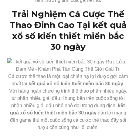
tầm thường tình của game thủ.
Trải Nghiệm Cá Cược Thể
Thao Đỉnh Cao Tại kết quả
xổ số kiến thiết miền bắc
30 ngày
Cá cược thể thao là một loại chiến hạ lợi được gợi cảm
nhất tại
kết quả xổ số kiến thiết miền bắc 30 ngày
.
Với hàng ngàn chương trình thể thao phần nhiều ngày,
từ phần nhiều giải đấu Khủng bên trên cuộc sống tới
phần nhiều giải đấu nhỏ nhỏ dại trong dung dịch,
kết
quả xổ số kiến thiết miền bắc 30 ngày
dẫn tới mang
đến game thủ một cuộc sống cá cược thể thao đầy sôi
rượu cồn cũng như lôi cuốn.