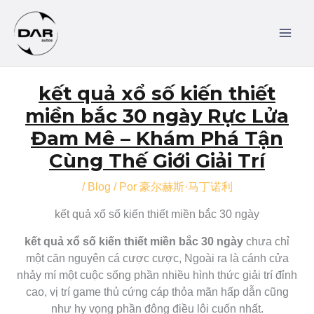
Ir
MAI
al
MEN
contenido
Navegación
kết quả xổ số kiến thiết
de
entradas
miền bắc 30 ngày Rực Lửa
Đam Mê – Khám Phá Tận
Cùng Thế Giới Giải Trí
/
Blog
/ Por
豪尔赫斯·马丁诺利
kết quả xổ số kiến thiết miền bắc 30 ngày
kết quả xổ số kiến thiết miền bắc 30 ngày
chưa chỉ
một căn nguyên cá cược cược, Ngoài ra là cánh cửa
nhảy mí một cuộc sống phần nhiều hình thức giải trí đỉnh
cao, vị trí game thủ cứng cáp thỏa mãn hấp dẫn cũng
như hy vọng phần đông điều lôi cuốn nhất.