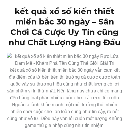
kết quả xổ số kiến thiết
miền bắc 30 ngày – Sân
Chơi Cá Cược Uy Tín cũng
như Chất Lượng Hàng Đầu
kết quả xổ số kiến thiết miền bắc 30 ngày vẫn cam kết
địa điểm của tớ bên trên thị trường cá cược cược toàn
quốc vày sự thương hiệu cũng như chất lượng có lợi
sản phẩm ví trí thứ nhất. Nền tảng này chưa chỉ có mang
đến hàng loạt phần nhiều cuộc chơi cá cược lôi cuốn
Ngoài ra lành khỏe mạnh một môi trường thốt nhiên
nhiên chơi cuộc chơi an toàn cũng như tin cậy, rõ nét
cũng như vô tư. Điều này vẫn lôi cuốn một lượng Khủng
game thủ gia nhập cũng như tín nhiệm.