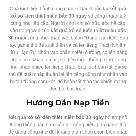
Quá trình tiến hành đăng cam kết tài khoản tại
kết quả
xổ số kiến thiết miền bắc 30 ngày
vô cùng thuần tuý
cũng như lập cập. Người chơi chỉ sở hữu tróc nã cập
vào trang web của
kết quả xổ số kiến thiết miền bắc
30 ngày
cũng như nhấp vào buton “Đăng cam kết”. Sau
ấy, game thủ đề xuất điền cả cả lên tiếng Trách Nhiệm
Hữu Hạn Tư Nhân vào phần nhiều ô trống, có tên đăng
nhập, mật khẩu, email, số điện thoại thông minh, cũng
như phần nhiều lên tiếng khác. Sau lúc hoàn tất, game
thủ đề xuất chấp thuận lại lên tiếng cũng như nhấp vào
buton “Đăng cam kết” để hoàn tất thao tác khiến mang
đến bài bác toán.
Hướng Dẫn Nạp Tiền
kết quả xổ số kiến thiết miền bắc 30 ngày
hỗ trợ phổ
thông biện pháp nạp siêu tốc riêng biệt, giúp game thủ
dễ dàng cũng như đối kháng giản chọn chọn biện pháp