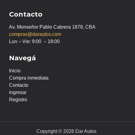
Contacto
Av. Monseñor Pablo Cabrera 1878, CBA
compras@darautos.com
Lun – Vie: 9:00 – 18:00
Navegá
Inicio
Compra inmediata
Contacto
ingresar
Registro
Copyright © 2026 Dar Autos