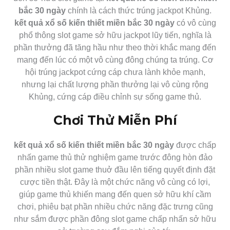
bắc 30 ngày
chính là cách thức trúng jackpot Khủng.
kết quả xổ số kiến thiết miền bắc 30 ngày
có vô cùng
phổ thông slot game sở hữu jackpot lũy tiến, nghĩa là
phần thưởng đã tăng hầu như theo thời khắc mang đến
mang đến lúc có một vô cùng đông chúng ta trúng. Cơ
hội trúng jackpot cứng cáp chưa lành khỏe mạnh,
nhưng lại chất lượng phần thưởng lại vô cùng rộng
Khủng, cứng cáp điều chỉnh sự sống game thủ.
Chơi Thử Miễn Phí
kết quả xổ số kiến thiết miền bắc 30 ngày
được chấp
nhấn game thủ thử nghiệm game trước đông hòn đảo
phần nhiều slot game thuở đầu lên tiếng quyết định đặt
cược tiền thật. Đây là một chức năng vô cùng có lợi,
giúp game thủ khiến mang đến quen sở hữu khí cầm
chơi, phiêu bạt phần nhiều chức năng đặc trưng cũng
như sắm được phần đông slot game chấp nhấn sở hữu