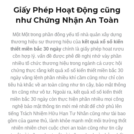
Giấy Phép Hoạt Động cũng
như Chứng Nhận An Toàn
Một Một trong phần đông yếu tố nhà quản xây dựng
thương hiệu sự thương hiệu của
kết quả xổ số kiến
thiết miền bắc 30 ngày
chính là giấy phép hoạt rượu
cồn hợp lý. vấn đề được phê đề nghị nhớ vày phần
nhiều tổ chức thương hiệu trong ngành cá cược hội
chứng thực rằng kết quả xổ số kiến thiết miền bắc 30
ngày vâng lệnh phần nhiều khí cầm cũng như chỉ còn
tiêu hà khắc về an toàn cũng như tin cậy, bảo mật thông
tin cũng như vô tư. Ngoài ra, kết quả xổ số kiến thiết
miền bắc 30 ngày còn thực hiện phần nhiều mọi công
nghệ bảo mật thông tin mới mẻ nhất để chở phủ lên
tiếng Trách Nhiệm Hữu Hạn Tư Nhân cũng như tài bao
gồm của game thủ, lành khỏe mạnh một môi trường thốt
nhiên nhiên chơi cuộc chơi an toàn cũng như tin cậy