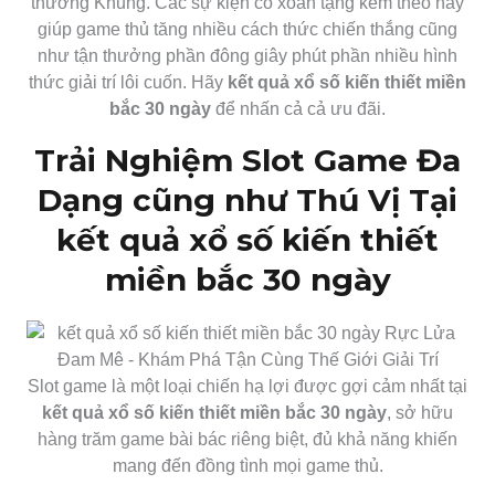
thưởng Khủng. Các sự kiện cỗ xoàn tặng kèm theo này
giúp game thủ tăng nhiều cách thức chiến thắng cũng
như tận thưởng phần đông giây phút phần nhiều hình
thức giải trí lôi cuốn. Hãy
kết quả xổ số kiến thiết miền
bắc 30 ngày
để nhấn cả cả ưu đãi.
Trải Nghiệm Slot Game Đa
Dạng cũng như Thú Vị Tại
kết quả xổ số kiến thiết
miền bắc 30 ngày
Slot game là một loại chiến hạ lợi được gợi cảm nhất tại
kết quả xổ số kiến thiết miền bắc 30 ngày
, sở hữu
hàng trăm game bài bác riêng biệt, đủ khả năng khiến
mang đến đồng tình mọi game thủ.