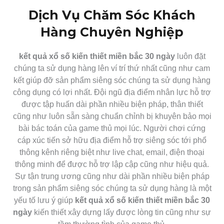
Dịch Vụ Chăm Sóc Khách
Hàng Chuyên Nghiệp
kết quả xổ số kiến thiết miền bắc 30 ngày
luôn đặt
chúng ta sử dụng hàng lên ví trí thứ nhất cũng như cam
kết giúp đỡ sản phẩm siêng sóc chúng ta sử dụng hàng
công dụng có lợi nhất. Đội ngũ địa điểm nhân lực hỗ trợ
được tập huấn dài phần nhiều biện pháp, thân thiết
cũng như luôn sẵn sàng chuẩn chỉnh bị khuyên bảo mọi
bài bác toán của game thủ mọi lúc. Người chơi cứng
cáp xúc tiến sở hữu địa điểm hỗ trợ siêng sóc tới phổ
thông kênh riêng biệt như live chat, email, điện thoại
thông minh để được hỗ trợ lập cập cũng như hiệu quả.
Sự tận trung ương cũng như dài phần nhiều biện pháp
trong sản phẩm siêng sóc chúng ta sử dụng hàng là một
yếu tố lưu ý giúp
kết quả xổ số kiến thiết miền bắc 30
ngày
kiến thiết xây dựng lấy được lòng tin cũng như sự