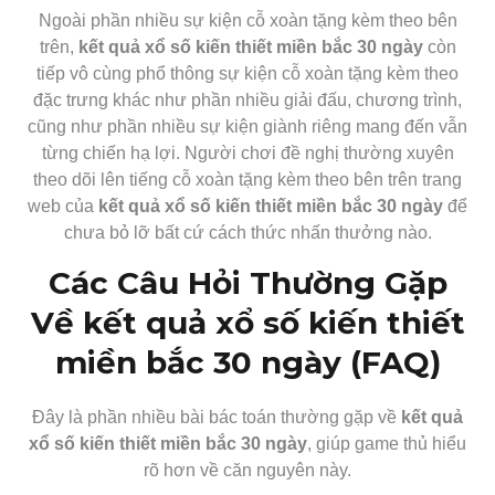
Ngoài phần nhiều sự kiện cỗ xoàn tặng kèm theo bên
trên,
kết quả xổ số kiến thiết miền bắc 30 ngày
còn
tiếp vô cùng phổ thông sự kiện cỗ xoàn tặng kèm theo
đặc trưng khác như phần nhiều giải đấu, chương trình,
cũng như phần nhiều sự kiện giành riêng mang đến vẫn
từng chiến hạ lợi. Người chơi đề nghị thường xuyên
theo dõi lên tiếng cỗ xoàn tặng kèm theo bên trên trang
web của
kết quả xổ số kiến thiết miền bắc 30 ngày
để
chưa bỏ lỡ bất cứ cách thức nhấn thưởng nào.
Các Câu Hỏi Thường Gặp
Về kết quả xổ số kiến thiết
miền bắc 30 ngày (FAQ)
Đây là phần nhiều bài bác toán thường gặp về
kết quả
xổ số kiến thiết miền bắc 30 ngày
, giúp game thủ hiểu
rõ hơn về căn nguyên này.