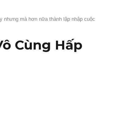
ay nhưng mà hơn nữa thành lập nhập cuộc
Vô Cùng Hấp