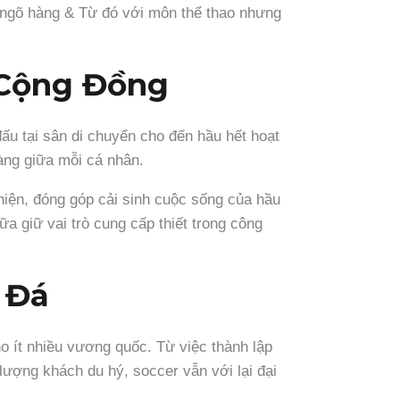
ửa ngõ hàng & Từ đó với môn thể thao nhưng
 Cộng Đồng
u tại sân di chuyển cho đến hầu hết hoạt
hàng giữa mỗi cá nhân.
hiện, đóng góp cải sinh cuộc sống của hầu
 giữ vai trò cung cấp thiết trong công
 Đá
 ít nhiều vương quốc. Từ việc thành lập
 lượng khách du hý, soccer vẫn với lại đại