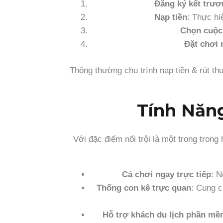
Đăng ký kết trư
Nạp tiền
: Thực hi
Chọn cuộc
Đặt chơi 
Thông thường chu trình nạp tiền & rút thư
Tính Năng
Với đặc điểm nổi trội là một trong trong
Cá chơi ngay trực tiếp
: N
Thống con kê trực quan
: Cung c
Hỗ trợ khách du lịch phần mề