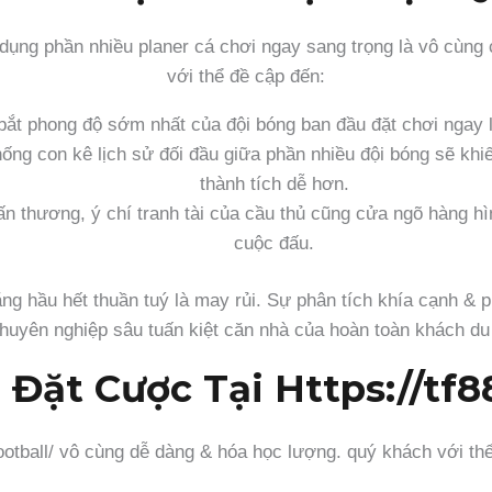
ận dụng phần nhiều planer cá chơi ngay sang trọng là vô cùng 
với thể đề cập đến:
bắt phong độ sớm nhất của đội bóng ban đầu đặt chơi ngay 
hống con kê lịch sử đối đầu giữa phần nhiều đội bóng sẽ kh
thành tích dễ hơn.
ấn thương, ý chí tranh tài của cầu thủ cũng cửa ngõ hàng h
cuộc đấu.
ng hầu hết thuần tuý là may rủi. Sự phân tích khía cạnh & p
huyên nghiệp sâu tuấn kiệt căn nhà của hoàn toàn khách du 
 Đặt Cược Tại Https://tf88
.football/ vô cùng dễ dàng & hóa học lượng. quý khách với thể