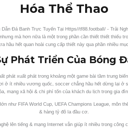
Hóa Thể Thao
hưng mà hơn nữa là một trong phần cần thiết thiết thiếu tro
ra hầu hết quan hoài cung cấp thiết này qua phần nhiều mục 
Sự Phát Triển Của Bóng Đ
uất phát xuất phát trong khoảng một game bài tầm trung biế
ơi ở ít nhiều vương quốc, soccer chẳng hầu hết dừng lại ở
óa, mạng xã hội & chi phí tổn của khách du lịch trong gia đìn
u lớn như FIFA World Cup, UEFA Champions League, môn thể 
& hàng tỷ đô la đầu cơ.
nghệ lên tiếng & mạng Internet vẫn giúp ít nhiều trong công 