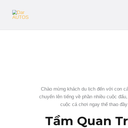
Ir
al
contenido
Chào mừng khách du lịch đến với con cái 
chuyển lên tiếng về phần nhiều cuộc đấu
cuộc cá chơi ngay thể thao đầy
Tầm Quan Tr