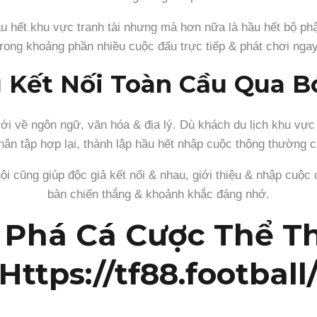
hết khu vực tranh tài nhưng mà hơn nữa là hầu hết bộ phận
trong khoảng phần nhiều cuộc đấu trực tiếp & phát chơi ngay
 Kết Nối Toàn Cầu Qua B
ới về ngôn ngữ, văn hóa & địa lý. Dù khách du lịch khu vực
hân tập hợp lại, thành lập hầu hết nhập cuộc thông thường c
ội cũng giúp độc giả kết nối & nhau, giới thiệu & nhập cuộc
bàn chiến thắng & khoảnh khắc đáng nhớ.
Phá Cá Cược Thể Th
Https://tf88.football