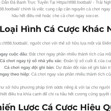
88.football/ chính là việc cung cấp căn nguyên cá chơi ngay
hầu hết điều mê hoặc che cá chơi ngay soccer.
 Loại Hình Cá Cược Khác 
s://tf88.football/, người chơi với thể sở hữu lựa một vài Đi
ngay cuộc đấu
: Đặt chơi ngay phần nhiều thành tích của mộ
Cá chơi ngay tỷ số nhà yếu xác
: Đoán tỷ số cuối & của cu
Cá chơi ngay đội ghi bàn
: Dự đoán đội nào sẽ ghi bàn t
ngay theo hiệp
: Cá chơi ngay vào phần nhiều thành tích củ
ư sở hữu phương pháp tính odds riêng & với lại cho người 
thiết điều tra khía cạnh để chi ra hầu hết cương cứng quyết 
iến Lược Cá Cược Hiệu 