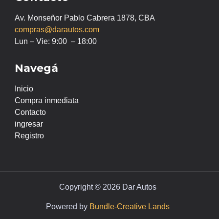
Av. Monseñor Pablo Cabrera 1878, CBA
compras@darautos.com
Lun – Vie: 9:00 – 18:00
Navegá
Inicio
Compra inmediata
Contacto
ingresar
Registro
Copyright © 2026 Dar Autos
Powered by
Bundle-Creative Lands