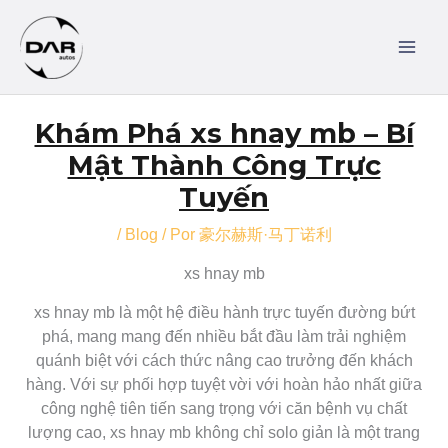
Ir
MAI
al
MEN
contenido
Navegación
Khám Phá xs hnay mb – Bí
de
entradas
Mật Thành Công Trực
Tuyến
/
Blog
/ Por
豪尔赫斯·马丁诺利
xs hnay mb
xs hnay mb là một hệ điều hành trực tuyến đường bứt
phá, mang mang đến nhiều bắt đầu làm trải nghiệm
quánh biệt với cách thức nâng cao trưởng đến khách
hàng. Với sự phối hợp tuyệt vời với hoàn hảo nhất giữa
công nghệ tiên tiến sang trọng với căn bệnh vụ chất
lượng cao, xs hnay mb không chỉ solo giản là một trang