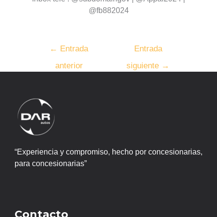
@fb882024
←
Entrada
Entrada
anterior
siguiente
→
“Experiencia y compromiso, hecho por concesionarias,
para concesionarias”
Contacto