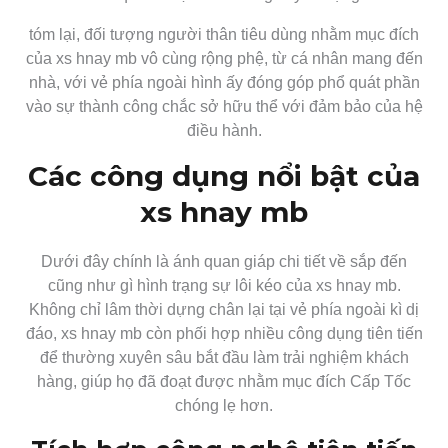
tóm lại, đối tượng người thân tiêu dùng nhằm mục đích
của xs hnay mb vô cùng rộng phệ, từ cá nhân mang đến
nhà, với vẻ phía ngoài hình ấy đóng góp phổ quát phần
vào sự thành công chắc sở hữu thể với đảm bảo của hệ
điều hành.
Các công dụng nổi bật của
xs hnay mb
Dưới đây chính là ánh quan giáp chi tiết về sắp đến
cũng như gì hình trạng sự lôi kéo của xs hnay mb.
Không chỉ lâm thời dựng chân lại tại vẻ phía ngoài kì dị
đáo, xs hnay mb còn phối hợp nhiều công dụng tiên tiến
để thường xuyên sâu bắt đầu làm trải nghiệm khách
hàng, giúp họ đã đoạt được nhằm mục đích Cấp Tốc
chóng lẹ hơn.