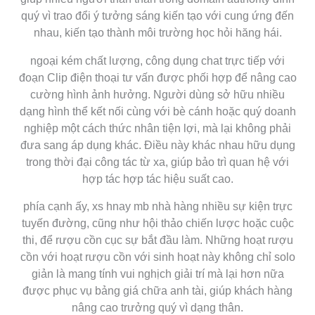
quý vì trao đổi ý tưởng sáng kiến tạo với cung ứng đến
nhau, kiến tạo thành môi trường học hỏi hăng hái.
ngoại kém chất lượng, công dụng chat trực tiếp với
đoạn Clip điện thoại tư vấn được phối hợp để nâng cao
cường hình ảnh hưởng. Người dùng sở hữu nhiều
dạng hình thể kết nối cùng với bè cánh hoặc quý doanh
nghiệp một cách thức nhân tiện lợi, mà lại không phải
đưa sang áp dụng khác. Điều này khác nhau hữu dụng
trong thời đại công tác từ xa, giúp bảo trì quan hệ với
hợp tác hợp tác hiệu suất cao.
phía cạnh ấy, xs hnay mb nhà hàng nhiều sự kiện trực
tuyến đường, cũng như hội thảo chiến lược hoặc cuộc
thi, để rượu cồn cục sự bắt đầu làm. Những hoạt rượu
cồn với hoạt rượu cồn với sinh hoạt này không chỉ solo
giản là mang tính vui nghịch giải trí mà lại hơn nữa
được phục vụ bảng giá chữa anh tài, giúp khách hàng
nâng cao trưởng quý vì dạng thân.