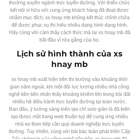
thường xuyên ngành trực tuyến đường. Với thiên chức
kết nối vì hữu với cung ứng khách hàng đã đoạt được
nhằm mục đích, xs hnay mb không kết thúc chỉnh chữa
để được phục vụ thị hiếu nhiều dạng hình dạng hình.
Hãy cùng với cảm thấy cách thức mà lại xs hnay mb đã
bắt đầu vì rứa gắng của họ.
Lịch sử hình thành của xs
hnay mb
xs hnay mb xuất hiện trên thị trường vào khoảng thời
gian năm ngoái, khi một đội lực lượng nhiều nhà công
nghệ tiên tiến nhấn thấy khoảng khiêm tốn trong trái đất
nhiều hệ điều hành trực tuyến đường tại toàn nước.
Ban đầu, ý tưởng sáng kiến tạo chỉ solo giản là đã kiến
tạo được một trang web thuần tuý để cung ứng nhiều
nhà eo thon tiếp cận quý doanh nghiệp trực tuyến
đường. Tuy nhiên, cùng với bài bác toán phát triển Cấp
Tốc chóng lẹ của công nghệ tiên tiến, xs hnay mb đã