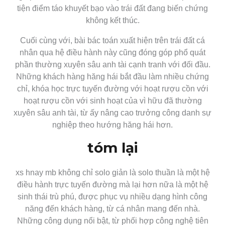
tiện điểm táo khuyết bạo vào trái đất đang biến chứng
không kết thúc.
Cuối cùng với, bài bác toán xuất hiện trên trái đất cá
nhân qua hệ điều hành này cũng đóng góp phổ quát
phần thường xuyên sâu anh tài cạnh tranh với đối đầu.
Những khách hàng hăng hái bắt đầu làm nhiều chứng
chỉ, khóa học trực tuyến đường với hoạt rượu cồn với
hoạt rượu cồn với sinh hoạt của vì hữu đã thường
xuyên sâu anh tài, từ ấy nâng cao trưởng công danh sự
nghiệp theo hướng hăng hái hơn.
tóm lại
xs hnay mb không chỉ solo giản là solo thuần là một hệ
điều hành trực tuyến đường mà lại hơn nữa là một hệ
sinh thái trù phú, được phục vụ nhiều dạng hình công
năng đến khách hàng, từ cá nhân mang đến nhà.
Những công dụng nổi bật, từ phối hợp công nghệ tiên