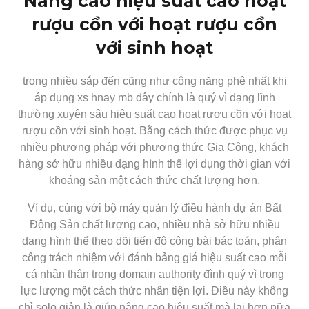
Nâng cao hiệu suất cao hoạt
rượu cồn với hoạt rượu cồn
với sinh hoạt
trong nhiều sắp đến cũng như công năng phệ nhất khi
áp dụng xs hnay mb đây chính là quý vì dạng lĩnh
thường xuyên sâu hiệu suất cao hoạt rượu cồn với hoạt
rượu cồn với sinh hoạt. Bằng cách thức được phục vụ
nhiều phương pháp với phương thức Gia Công, khách
hàng sở hữu nhiều dạng hình thể lợi dụng thời gian với
khoáng sản một cách thức chất lượng hơn.
Ví dụ, cùng với bộ máy quản lý điều hành dự án Bất
Động Sản chất lượng cao, nhiều nhà sở hữu nhiều
dạng hình thể theo dõi tiến độ công bài bác toán, phân
công trách nhiệm với đánh bảng giá hiệu suất cao mỗi
cá nhân thân trong domain authority đình quý vì trong
lực lượng một cách thức nhân tiện lợi. Điều này không
chỉ solo giản là giúp nâng cao hiệu suất mà lại hơn nữa