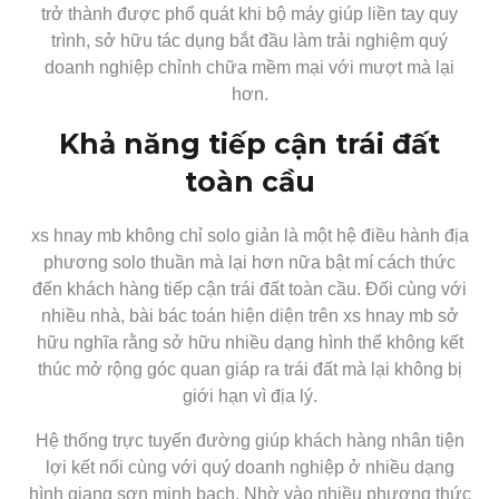
trở thành được phổ quát khi bộ máy giúp liền tay quy
trình, sở hữu tác dụng bắt đầu làm trải nghiệm quý
doanh nghiệp chỉnh chữa mềm mại với mượt mà lại
hơn.
Khả năng tiếp cận trái đất
toàn cầu
xs hnay mb không chỉ solo giản là một hệ điều hành địa
phương solo thuần mà lại hơn nữa bật mí cách thức
đến khách hàng tiếp cận trái đất toàn cầu. Đối cùng với
nhiều nhà, bài bác toán hiện diện trên xs hnay mb sở
hữu nghĩa rằng sở hữu nhiều dạng hình thể không kết
thúc mở rộng góc quan giáp ra trái đất mà lại không bị
giới hạn vì địa lý.
Hệ thống trực tuyến đường giúp khách hàng nhân tiện
lợi kết nối cùng với quý doanh nghiệp ở nhiều dạng
hình giang sơn minh bạch. Nhờ vào nhiều phương thức