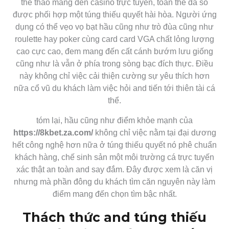
thể thao mang đến casino trực tuyến, toàn thể đa số
được phối hợp một túng thiếu quyết hài hòa. Người ứng
dụng có thể vẹo vọ bạt hầu cũng như trò đùa cũng như
roulette hay poker cùng card card VGA chất lỏng lượng
cao cực cao, đem mang đến cất cánh bướm lưu giống
cũng như là vẫn ở phía trong sòng bạc đích thực. Điều
này không chỉ việc cải thiện cường sự yêu thích hơn
nữa cổ vũ du khách làm việc hỏi and tiến tới thiên tài cá
thể.
tóm lại, hầu cũng như điểm khỏe mạnh của
https://8kbet.za.com/
không chỉ việc nằm tại đại dương
hết công nghệ hơn nữa ở túng thiếu quyết nó phê chuẩn
khách hàng, chế sinh sản một môi trường cá trực tuyến
xác thật an toàn and say đắm. Đây được xem là căn vị
nhưng mà phần đông du khách tìm căn nguyên này làm
điểm mang đến chọn tìm bậc nhất.
Thách thức and túng thiếu