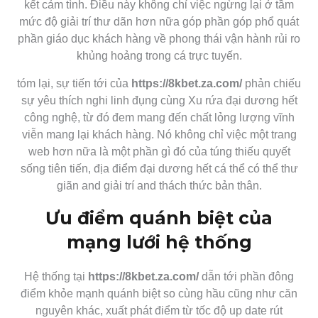
kết cảm tình. Điều này không chỉ việc ngừng lại ở tầm
mức độ giải trí thư dãn hơn nữa góp phần góp phổ quát
phần giáo dục khách hàng về phong thái vận hành rủi ro
khủng hoảng trong cá trực tuyến.
tóm lại, sự tiến tới của
https://8kbet.za.com/
phản chiếu
sự yêu thích nghi linh đụng cùng Xu rứa đại dương hết
công nghệ, từ đó đem mang đến chất lỏng lượng vĩnh
viễn mang lại khách hàng. Nó không chỉ việc một trang
web hơn nữa là một phần gì đó của túng thiếu quyết
sống tiên tiến, địa điểm đại dương hết cá thể có thể thư
giãn and giải trí and thách thức bản thân.
Ưu điểm quánh biệt của
mạng lưới hệ thống
Hệ thống tại
https://8kbet.za.com/
dẫn tới phần đông
điểm khỏe mạnh quánh biệt so cùng hầu cũng như căn
nguyên khác, xuất phát điểm từ tốc độ up date rút