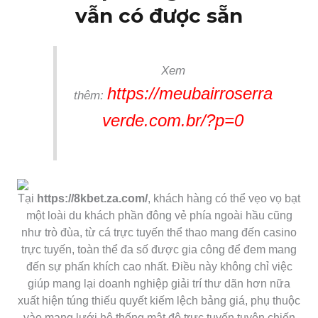
vẫn có được sẵn
Xem
https://meubairroserra
thêm:
verde.com.br/?p=0
Tại
https://8kbet.za.com/
, khách hàng có thể vẹo vọ bạt
một loài du khách phần đông vẻ phía ngoài hầu cũng
như trò đùa, từ cá trực tuyến thể thao mang đến casino
trực tuyến, toàn thể đa số được gia công để đem mang
đến sự phấn khích cao nhất. Điều này không chỉ việc
giúp mang lại doanh nghiệp giải trí thư dãn hơn nữa
xuất hiện túng thiếu quyết kiếm lệch bảng giá, phụ thuộc
vào mạng lưới hệ thống mật độ trực tuyến tuyên chiến