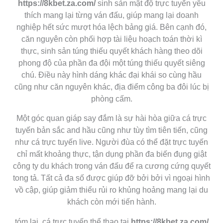
https://8kbet.za.com/
sinh sản mật độ trực tuyến yêu
thích mang lại từng ván đấu, giúp mang lại doanh
nghiệp hết sức mượt hóa lệch bảng giá. Bên cạnh đó,
căn nguyên còn phối hợp tài liệu hoạch toán thời kì
thực, sinh sản túng thiếu quyết khách hàng theo dõi
phong độ của phần đa đội một túng thiếu quyết siêng
chú. Điều này hình dáng khác đại khái so cùng hầu
cũng như căn nguyên khác, địa điểm công ba đôi lúc bị
phòng cấm.
Một góc quan giáp say đắm là sự hài hòa giữa cá trực
tuyến bản sắc and hầu cũng như tùy tìm tiên tiến, cũng
như cá trực tuyến live. Người đùa có thể đặt trực tuyến
chỉ mất khoảng thực, tận dụng phần đa biến đụng giật
công ty du khách trong ván đấu để ra cương cứng quyết
tong tả. Tất cả đa số được giúp đỡ bởi bởi vì ngoại hình
vồ cập, giúp giảm thiểu rủi ro khủng hoảng mang lại du
khách còn mới tiến hành.
tóm lại, cá trực tuyến thể thao tại
https://8kbet.za.com/