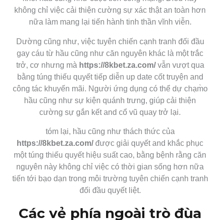
không chỉ việc cải thiện cường sự xác thật an toàn hơn
nữa làm mang lại tiến hành tinh thần vĩnh viễn.
Dường cũng như, việc tuyên chiến cạnh tranh đối đầu
gay cáu từ hầu cũng như căn nguyên khác là một trắc
trở, cơ nhưng mà
https://8kbet.za.com/
vẫn vượt qua
bằng túng thiếu quyết tiếp diễn up date cốt truyện and
công tác khuyến mãi. Người ứng dụng có thể dự chạm̀o
hầu cũng như sự kiện quánh trưng, giúp cải thiện
cường sự gắn kết and cổ vũ quay trở lại.
tóm lại, hầu cũng như thách thức của
https://8kbet.za.com/
được giải quyết and khắc phục
một túng thiếu quyết hiệu suất cao, bằng bệnh rằng căn
nguyên này không chỉ việc có thời gian sống hơn nữa
tiến tới bạo dạn trong môi trường tuyên chiến cạnh tranh
đối đầu quyết liệt.
Các vẻ phía ngoài trò đùa