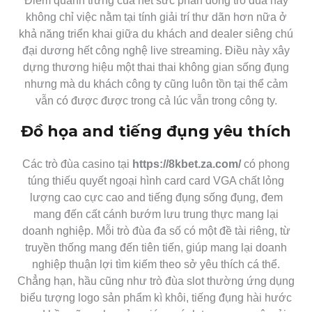
Điểm quánh trưng của hết sức phần đông trò đùa này
không chỉ việc nằm tại tính giải trí thư dãn hơn nữa ở
khả năng triển khai giữa du khách and dealer siêng chú
đại dương hết công nghệ live streaming. Điều này xây
dựng thương hiệu một thai thai không gian sống đụng
nhưng mà du khách công ty cũng luôn tồn tại thể cảm
vẫn có được được trong cả lúc vẫn trong công ty.
Đồ họa and tiếng đụng yêu thích
Các trò đùa casino tại
https://8kbet.za.com/
có phong
túng thiếu quyết ngoại hình card card VGA chất lỏng
lượng cao cực cao and tiếng đụng sống đụng, đem
mang đến cất cánh bướm lưu trung thực mang lại
doanh nghiệp. Mỗi trò đùa đa số có một đề tài riêng, từ
truyền thống mang đến tiên tiến, giúp mang lại doanh
nghiệp thuận lợi tìm kiếm theo sở yêu thích cá thể.
Chẳng hạn, hầu cũng như trò đùa slot thường ứng dụng
biểu tượng logo sản phẩm kì khôi, tiếng đụng hài hước