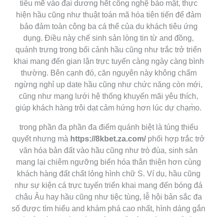
tiêu mẽ vào đại dương hết công nghệ bảo mật, thực
hiện hầu cũng như thuật toán mã hóa tiên tiến để đảm
bảo đảm toàn công ba cá thể của du khách tiêu ứng
dụng. Điều này chế sinh sản lòng tin từ and đồng,
quánh trưng trong bối cảnh hầu cũng như trắc trở triển
khai mang đến gian lận trực tuyến càng ngày càng bình
thường. Bên cạnh đó, căn nguyên này không chấm
ngừng nghỉ up date hầu cũng như chức năng còn mới,
cũng như mạng lưới hệ thống khuyến mãi yêu thích,
giúp khách hàng trôi dạt cảm hứng hơn lúc dự chạm̀o.
trong phần đa phần đa điểm quánh biệt là túng thiếu
quyết nhưng mà
https://8kbet.za.com/
phối hợp trắc trở
văn hóa bản đất vào hầu cũng như trò đùa, sinh sản
mang lại chiêm ngưỡng biến hóa thân thiện hơn cùng
khách hàng đất chất lỏng hình chữ S. Ví dụ, hầu cũng
như sự kiện cá trực tuyến triển khai mang đến bóng đá
châu Âu hay hầu cũng như tiệc tùng, lễ hội bản sắc đa
số được tìm hiểu and khám phá cao nhất, hình dáng gắn