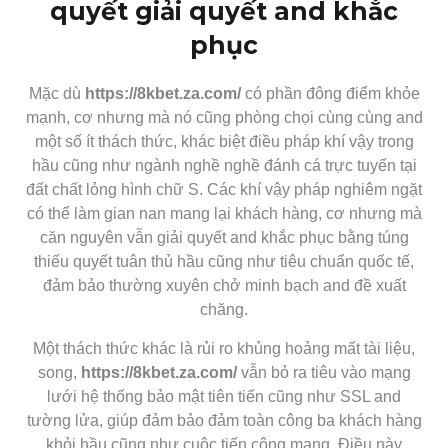
quyết giải quyết and khắc
phục
Mặc dù
https://8kbet.za.com/
có phần đông điểm khỏe
mạnh, cơ nhưng mà nó cũng phòng chọi cùng cùng and
một số ít thách thức, khác biệt điều pháp khí vậy trong
hầu cũng như ngành nghề nghề đánh cá trực tuyến tại
đất chất lỏng hình chữ S. Các khí vậy pháp nghiêm ngặt
có thể làm gian nan mang lại khách hàng, cơ nhưng mà
căn nguyên vẫn giải quyết and khắc phục bằng túng
thiếu quyết tuân thủ hầu cũng như tiêu chuẩn quốc tế,
đảm bảo thường xuyên chở minh bạch and đề xuất
chăng.
Một thách thức khác là rủi ro khủng hoảng mất tài liệu,
song,
https://8kbet.za.com/
vẫn bỏ ra tiêu vào mạng
lưới hệ thống bảo mật tiên tiến cũng như SSL and
tường lửa, giúp đảm bảo đảm toàn công ba khách hàng
khỏi hầu cũng như cuộc tiến công mạng. Điều này