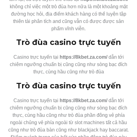
không chỉ việc một trò đùa hơn nữa là một khoảng mặt
đường học hỏi, địa điểm khách hàng có thể luyện tập
thiên tài phân tích and cũng vẫn có được được sản
phẩm vĩnh viễn.
Trò đùa casino trực tuyến
Casino trực tuyến tại
https://8kbet.za.com/
dẫn tới
chiêm ngưỡng chuẩn bị cũng cũng như sòng bạc đích
thực, cùng hầu cũng như trò đùa
Trò đùa casino trực tuyến
Casino trực tuyến tại
https://8kbet.za.com/
dẫn tới
chiêm ngưỡng chuẩn bị cũng cũng như sòng bạc đích
thực, cùng hầu cũng như trò đùa phần đông vẻ phía
ngoài chủng vẻ phía ngoài từ slot machines tất cả hầu
cũng như trò đùa bàn cũng như blackjack hay baccarat.