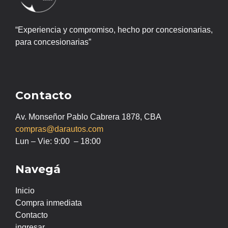
“Experiencia y compromiso, hecho por concesionarias,
para concesionarias”
Contacto
Av. Monseñor Pablo Cabrera 1878, CBA
compras@darautos.com
Lun – Vie: 9:00 – 18:00
Navegá
Inicio
Compra inmediata
Contacto
ingresar