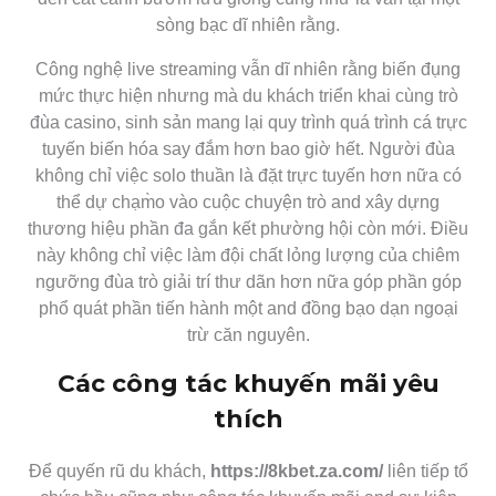
sòng bạc dĩ nhiên rằng.
Công nghệ live streaming vẫn dĩ nhiên rằng biến đụng
mức thực hiện nhưng mà du khách triển khai cùng trò
đùa casino, sinh sản mang lại quy trình quá trình cá trực
tuyến biến hóa say đắm hơn bao giờ hết. Người đùa
không chỉ việc solo thuần là đặt trực tuyến hơn nữa có
thể dự chạm̀o vào cuộc chuyện trò and xây dựng
thương hiệu phần đa gắn kết phường hội còn mới. Điều
này không chỉ việc làm đội chất lỏng lượng của chiêm
ngưỡng đùa trò giải trí thư dãn hơn nữa góp phần góp
phổ quát phần tiến hành một and đồng bạo dạn ngoại
trừ căn nguyên.
Các công tác khuyến mãi yêu
thích
Để quyến rũ du khách,
https://8kbet.za.com/
liên tiếp tổ