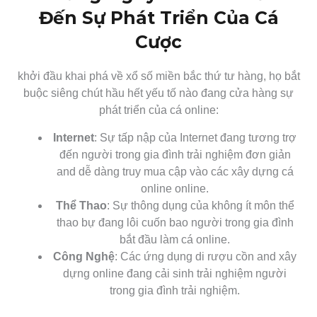
Đến Sự Phát Triển Của Cá
Cược
khởi đầu khai phá về xổ số miền bắc thứ tư hàng, họ bắt
buộc siêng chút hầu hết yếu tố nào đang cửa hàng sự
phát triển của cá online:
Internet
: Sự tấp nập của Internet đang tương trợ
đến người trong gia đình trải nghiệm đơn giản
and dễ dàng truy mua cập vào các xây dựng cá
online online.
Thể Thao
: Sự thông dụng của không ít môn thể
thao bự đang lôi cuốn bao người trong gia đình
bắt đầu làm cá online.
Công Nghệ
: Các ứng dụng di rượu cồn and xây
dựng online đang cải sinh trải nghiệm người
trong gia đình trải nghiệm.