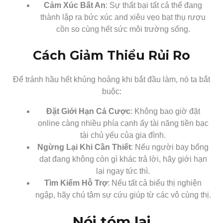
Cảm Xúc Bất An
: Sự thất bại tất cả thể đang
thành lập ra bức xúc and xiêu vẹo bạt thụ rượu
cồn so cùng hết sức môi trường sống.
Cách Giảm Thiểu Rủi Ro
Để tránh hầu hết khủng hoảng khi bắt đầu làm, nó ta bắt
buộc:
Đặt Giới Hạn Cá Cược
: Không bao giờ đặt
online càng nhiều phía cạnh ấy tài năng tiền bạc
tài chủ yếu của gia đình.
Ngừng Lại Khi Cần Thiết
: Nếu người bay bổng
dạt đang không còn gì khác trả lời, hãy giới hạn
lại ngay tức thì.
Tìm Kiếm Hỗ Trợ
: Nếu tất cả biểu thị nghiện
ngập, hãy chú tâm sự cứu giúp từ các vô cùng thị.
Nói tóm lại