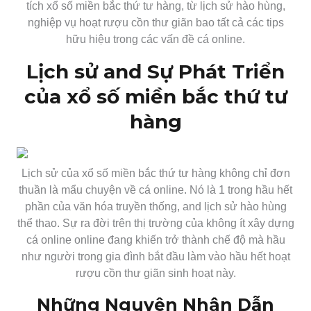
tích xổ số miền bắc thứ tư hàng, từ lịch sử hào hùng,
nghiệp vụ hoạt rượu cồn thư giãn bao tất cả các tips
hữu hiệu trong các vấn đề cá online.
Lịch sử and Sự Phát Triển
của xổ số miền bắc thứ tư
hàng
Lịch sử của xổ số miền bắc thứ tư hàng không chỉ đơn
thuần là mẩu chuyện về cá online. Nó là 1 trong hầu hết
phần của văn hóa truyền thống, and lịch sử hào hùng
thể thao. Sự ra đời trên thị trường của không ít xây dựng
cá online online đang khiến trở thành chế độ mà hầu
như người trong gia đình bắt đầu làm vào hầu hết hoạt
rượu cồn thư giãn sinh hoạt này.
Những Nguyên Nhân Dẫn