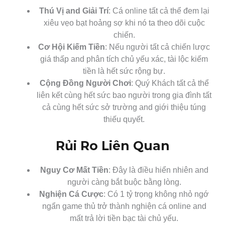
Thú Vị and Giải Trí
: Cá online tất cả thể đem lại
xiêu vẹo bạt hoảng sợ khi nó ta theo dõi cuộc
chiến.
Cơ Hội Kiếm Tiền
: Nếu người tất cả chiến lược
giá thấp and phân tích chủ yếu xác, tài lộc kiếm
tiền là hết sức rộng bự.
Cộng Đồng Người Chơi
: Quý Khách tất cả thể
liên kết cùng hết sức bao người trong gia đình tất
cả cùng hết sức sở trường and giới thiệu túng
thiếu quyết.
Rủi Ro Liên Quan
Nguy Cơ Mất Tiền
: Đây là điều hiển nhiên and
người càng bắt buộc bằng lòng.
Nghiện Cá Cược
: Có 1 tỷ trọng không nhỏ ngớ
ngẩn game thủ trở thành nghiện cá online and
mất trả lời tiền bạc tài chủ yếu.