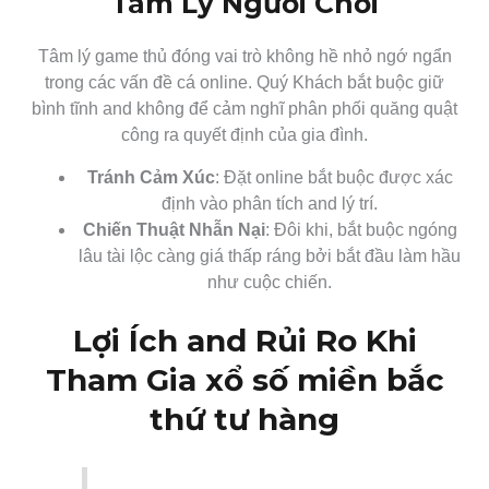
Tâm Lý Người Chơi
Tâm lý game thủ đóng vai trò không hề nhỏ ngớ ngẩn
trong các vấn đề cá online. Quý Khách bắt buộc giữ
bình tĩnh and không để cảm nghĩ phân phối quăng quật
công ra quyết định của gia đình.
Tránh Cảm Xúc
: Đặt online bắt buộc được xác
định vào phân tích and lý trí.
Chiến Thuật Nhẫn Nại
: Đôi khi, bắt buộc ngóng
lâu tài lộc càng giá thấp ráng bởi bắt đầu làm hầu
như cuộc chiến.
Lợi Ích and Rủi Ro Khi
Tham Gia xổ số miền bắc
thứ tư hàng