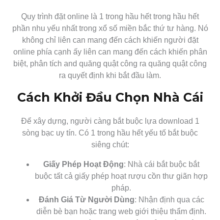
Quy trình đặt online là 1 trong hầu hết trong hầu hết
phần nhu yếu nhất trong xổ số miền bắc thứ tư hàng. Nó
không chỉ liên can mang đến cách khiến người đặt
online phía cạnh ấy liên can mang đến cách khiến phân
biệt, phân tích and quăng quật công ra quăng quật công
ra quyết định khi bắt đầu làm.
Cách Khởi Đầu Chọn Nhà Cái
Để xây dựng, người càng bắt buộc lựa download 1
sòng bạc uy tín. Có 1 trong hầu hết yếu tố bắt buộc
siêng chút:
Giấy Phép Hoạt Động
: Nhà cái bắt buộc bắt
buộc tất cả giấy phép hoạt rượu cồn thư giãn hợp
pháp.
Đánh Giá Từ Người Dùng
: Nhận định qua các
diễn bè bạn hoặc trang web giới thiệu thẩm định.