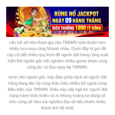
câu hỏi sở hữu tham gia vào 789WIN solo thuần hơn
nhiều lựa mua cùng Nhanh nhảu. Dưới đây là gợi đề
cập chi tiết nhiều quy trình để người đặt hàng cũng xuất
hiện thể nguồn gốc trải nghiệm nhiều game show cùng
công tác cá đùa ngay tại 789WIN.
trước khi nguồn gốc, hãy đảm phân tách sẻ người đặt
hàng đang đọc kỹ cùng thấu hiểu nhiều bề ngoài cùng
điều kiện của 789WIN. Điều này vấp ngã trợ người đặt
hàng tránh khỏi nhiều rủi ro khủng hoảng ko đáng sở
hữu cùng sở hữu trải nghiệm đùa trò tiêu khiển nhiều
thành tích tốt nhất.