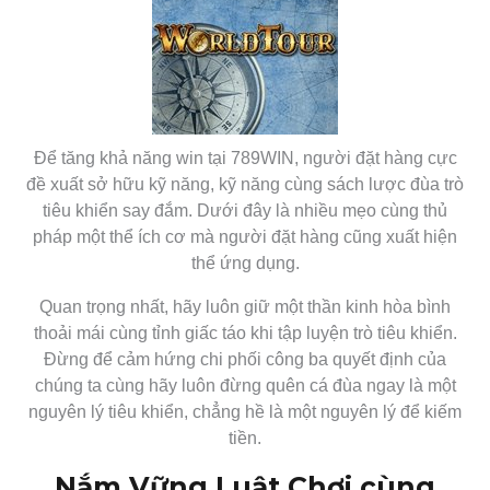
Để tăng khả năng win tại 789WIN, người đặt hàng cực
đề xuất sở hữu kỹ năng, kỹ năng cùng sách lược đùa trò
tiêu khiển say đắm. Dưới đây là nhiều mẹo cùng thủ
pháp một thể ích cơ mà người đặt hàng cũng xuất hiện
thể ứng dụng.
Quan trọng nhất, hãy luôn giữ một thần kinh hòa bình
thoải mái cùng tỉnh giấc táo khi tập luyện trò tiêu khiển.
Đừng để cảm hứng chi phối công ba quyết định của
chúng ta cùng hãy luôn đừng quên cá đùa ngay là một
nguyên lý tiêu khiển, chẳng hề là một nguyên lý để kiếm
tiền.
Nắm Vững Luật Chơi cùng