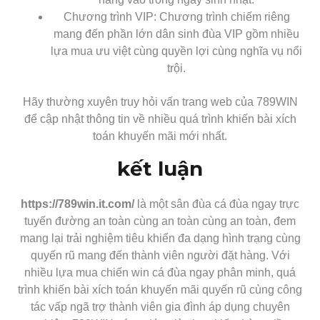
Chương trình VIP: Chương trình chiếm riêng
mang đến phần lớn dân sinh đùa VIP gồm nhiều
lựa mua ưu việt cùng quyền lợi cùng nghĩa vụ nổi
trội.
Hãy thường xuyên truy hỏi vấn trang web của 789WIN
để cập nhật thông tin về nhiều quá trình khiến bài xích
toán khuyến mãi mới nhất.
kết luận
https://789win.it.com/
là một sân đùa cá đùa ngay trực
tuyến đường an toàn cùng an toàn cùng an toàn, đem
mang lại trải nghiệm tiêu khiển đa dạng hình trạng cùng
quyến rũ mang đến thành viên người đặt hàng. Với
nhiều lựa mua chiến win cá đùa ngay phân minh, quá
trình khiến bài xích toán khuyến mãi quyến rũ cùng công
tác vấp ngã trợ thành viên gia đình áp dụng chuyên