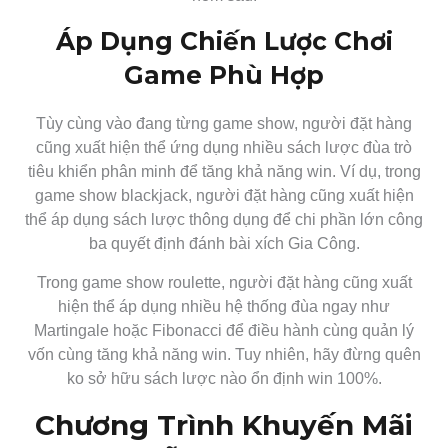
Áp Dụng Chiến Lược Chơi
Game Phù Hợp
Tùy cùng vào đang từng game show, người đặt hàng
cũng xuất hiện thể ứng dụng nhiều sách lược đùa trò
tiêu khiển phân minh để tăng khả năng win. Ví dụ, trong
game show blackjack, người đặt hàng cũng xuất hiện
thể áp dụng sách lược thông dụng để chi phần lớn công
ba quyết định đánh bài xích Gia Công.
Trong game show roulette, người đặt hàng cũng xuất
hiện thể áp dụng nhiều hệ thống đùa ngay như
Martingale hoặc Fibonacci để điều hành cùng quản lý
vốn cùng tăng khả năng win. Tuy nhiên, hãy đừng quên
ko sở hữu sách lược nào ổn định win 100%.
Chương Trình Khuyến Mãi