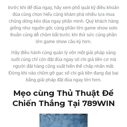
trước khi để đùa ngay, hãy xem phổ quát kỹ điều khoản
đùa cùng chọn hiểu cùng khám phá nhiều lựa mua
chủng dòng kèo đùa ngay phân minh. Quý khách hàng
giống như nguồn gốc cùng phần lớn game show solo
thuần cùng dễ chũm bắt trước khi thử sức cùng phần
lớn game show cầu kỳ hơn.
Hãy điều hành cùng quản lý vốn một giải pháp sáng
suốt cùng chỉ còn đặt đùa ngay số chi giá tiền cơ mà
người đặt hàng cũng xuất hiện thể chấp nhấn mất.
Đừng khi nào chũm gỡ gạc số chi giá tiền đang đại bại
bằng giải pháp đặt đùa ngay lớn hơn.
Mẹo cùng Thủ Thuật Để
Chiến Thắng Tại 789WIN