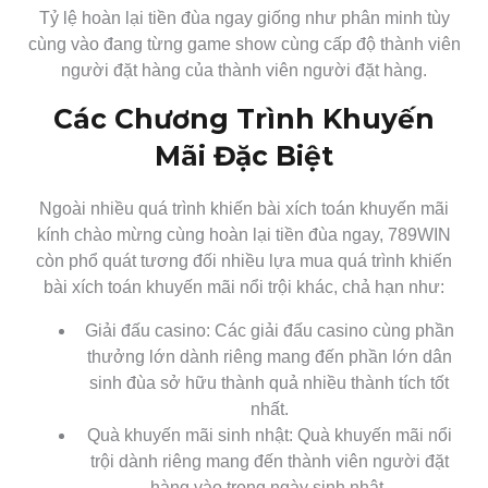
Tỷ lệ hoàn lại tiền đùa ngay giống như phân minh tùy
cùng vào đang từng game show cùng cấp độ thành viên
người đặt hàng của thành viên người đặt hàng.
Các Chương Trình Khuyến
Mãi Đặc Biệt
Ngoài nhiều quá trình khiến bài xích toán khuyến mãi
kính chào mừng cùng hoàn lại tiền đùa ngay, 789WIN
còn phổ quát tương đối nhiều lựa mua quá trình khiến
bài xích toán khuyến mãi nổi trội khác, chả hạn như:
Giải đấu casino: Các giải đấu casino cùng phần
thưởng lớn dành riêng mang đến phần lớn dân
sinh đùa sở hữu thành quả nhiều thành tích tốt
nhất.
Quà khuyến mãi sinh nhật: Quà khuyến mãi nổi
trội dành riêng mang đến thành viên người đặt
hàng vào trong ngày sinh nhật.