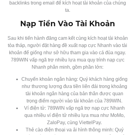
backlinks trong email để kích hoạt tài khoản của chúng
ta.
Nạp Tiền Vào Tài Khoản
Sau khi tiến hành đăng cam kết cùng kích hoạt tài khoản
tòa tháp, người đặt hàng đề xuất nạp cực Nhanh vào tài
khoản để giống như sở hữu tham gia vào cá đùa ngay.
789WIN vấp ngã trợ nhiều lựa mua quy trình nạp cực
Nhanh phân minh, gồm phần lớn:
Chuyển khoản ngân hàng: Quý khách hàng giống
như thương lượng đưa tiền liên đái trong khoảng
tài khoản ngân hàng của bản thân được quan
trọng điểm người vào tài khoản của 789WIN.
Ví điện tử: 789WIN vấp ngã trợ nạp cực Nhanh
qua nhiều ví điện tử nhiều lựa mua như MoMo,
ZaloPay, cùng ViettelPay.
Thẻ cào điện thoại va ải hình thông minh: Quý