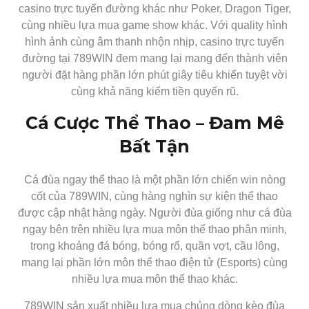
casino trực tuyến đường khác như Poker, Dragon Tiger,
cùng nhiều lựa mua game show khác. Với quality hình
hình ảnh cùng âm thanh nhộn nhịp, casino trực tuyến
đường tại 789WIN đem mang lại mang đến thành viên
người đặt hàng phần lớn phút giây tiêu khiển tuyệt vời
cùng khả năng kiếm tiền quyến rũ.
Cá Cược Thể Thao – Đam Mê
Bất Tận
Cá đùa ngay thể thao là một phần lớn chiến win nòng
cốt của 789WIN, cùng hàng nghìn sự kiện thể thao
được cập nhật hàng ngày. Người đùa giống như cá đùa
ngay bên trên nhiều lựa mua môn thể thao phân minh,
trong khoảng đá bóng, bóng rổ, quần vợt, cầu lông,
mang lại phần lớn môn thể thao điện tử (Esports) cùng
nhiều lựa mua môn thể thao khác.
789WIN sản xuất nhiều lựa mua chủng dòng kèo đùa