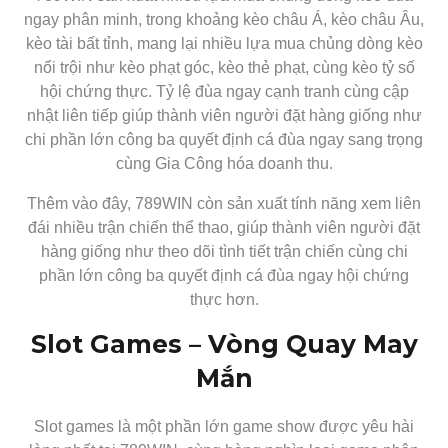
ngay phân minh, trong khoảng kèo châu Á, kèo châu Âu,
kèo tài bất tỉnh, mang lại nhiều lựa mua chủng dòng kèo
nổi trội như kèo phạt góc, kèo thẻ phạt, cùng kèo tỷ số
hội chứng thực. Tỷ lệ đùa ngay cạnh tranh cùng cập
nhật liên tiếp giúp thành viên người đặt hàng giống như
chi phần lớn công ba quyết định cá đùa ngay sang trọng
cùng Gia Công hóa doanh thu.
Thêm vào đây, 789WIN còn sản xuất tính năng xem liên
đái nhiều trận chiến thể thao, giúp thành viên người đặt
hàng giống như theo dõi tình tiết trận chiến cùng chi
phần lớn công ba quyết định cá đùa ngay hội chứng
thực hơn.
Slot Games – Vòng Quay May
Mắn
Slot games là một phần lớn game show được yêu hài