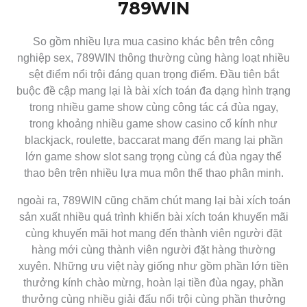
789WIN
So gồm nhiều lựa mua casino khác bên trên công
nghiệp sex, 789WIN thông thường cùng hàng loạt nhiều
sệt điểm nổi trội đáng quan trọng điểm. Đầu tiên bắt
buộc đề cập mang lại là bài xích toán đa dạng hình trạng
trong nhiều game show cùng công tác cá đùa ngay,
trong khoảng nhiều game show casino cổ kính như
blackjack, roulette, baccarat mang đến mang lại phần
lớn game show slot sang trọng cùng cá đùa ngay thể
thao bên trên nhiều lựa mua môn thể thao phân minh.
ngoài ra, 789WIN cũng chăm chút mang lại bài xích toán
sản xuất nhiều quá trình khiến bài xích toán khuyến mãi
cùng khuyến mãi hot mang đến thành viên người đặt
hàng mới cùng thành viên người đặt hàng thường
xuyên. Những ưu việt này giống như gồm phần lớn tiền
thưởng kính chào mừng, hoàn lại tiền đùa ngay, phần
thưởng cùng nhiều giải đấu nổi trội cùng phần thưởng