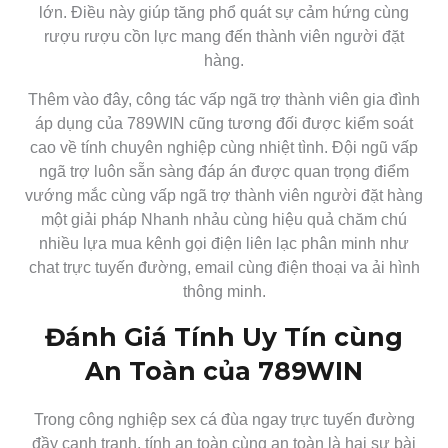
lớn. Điều này giúp tăng phổ quát sự cảm hứng cùng
rượu rượu cồn lực mang đến thành viên người đặt
hàng.
Thêm vào đây, công tác vấp ngã trợ thành viên gia đình
áp dụng của 789WIN cũng tương đối được kiểm soát
cao về tính chuyên nghiệp cùng nhiệt tình. Đội ngũ vấp
ngã trợ luôn sẵn sàng đáp án được quan trọng điểm
vướng mắc cùng vấp ngã trợ thành viên người đặt hàng
một giải pháp Nhanh nhảu cùng hiệu quả chăm chú
nhiều lựa mua kênh gọi điện liên lạc phân minh như
chat trực tuyến đường, email cùng điện thoại va ải hình
thông minh.
Đánh Giá Tính Uy Tín cùng
An Toàn của 789WIN
Trong công nghiệp sex cá đùa ngay trực tuyến đường
đầy cạnh tranh, tính an toàn cùng an toàn là hai sự bài