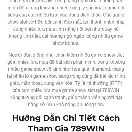
lòng nhất tại 789WIN, cùng hàng nghìn loại game phân
minh đến trong khoảng nhiều công ty sản xuất game nổi
tiếng của cực nhiều lựa mua dung dịch khác. Các game
show slot sở hữu bối cảnh đẹp mắt, âm thanh nhộn nhịp
cùng nhiều lựa mua tính năng nổi trội như quay hũ
không tính tiền, cái hoang ngớ ngẩn, cùng nhiều game
show bonus.
Người đùa giống như chọn kiếm nhiều game show slot
gồm nhiều lựa mua đề bài xích phân minh, trong khoảng
nhiều game show cổ kính như hoa quả, diamond, mang
lại phần lớn game show sang trọng cùng đề bài xích linh
giác, thần thoại, cùng văn hóa. Tỷ lệ trả thưởng (RTP)
của cực nhiều lựa mua game show slot tại 789WIN
cũng tương đối cạnh tranh, giúp thành viên người đặt
hàng sở hữu khả năng ăn uống tiền.
Hướng Dẫn Chi Tiết Cách
Tham Gia 789WIN