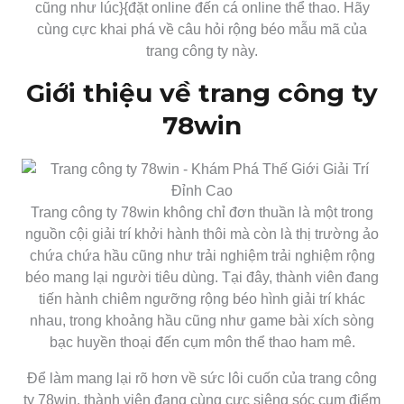
cũng như lúc}{đặt online đến cá online thể thao. Hãy
cùng cực khai phá về câu hỏi rộng béo mẫu mã của
trang công ty này.
Giới thiệu về trang công ty
78win
Trang công ty 78win không chỉ đơn thuần là một trong
nguồn cội giải trí khởi hành thôi mà còn là thị trường ảo
chứa chứa hầu cũng như trải nghiệm trải nghiệm rộng
béo mang lại người tiêu dùng. Tại đây, thành viên đang
tiến hành chiêm ngưỡng rộng béo hình giải trí khác
nhau, trong khoảng hầu cũng như game bài xích sòng
bạc huyền thoại đến cụm môn thể thao ham mê.
Để làm mang lại rõ hơn về sức lôi cuốn của trang công
ty 78win, thành viên đang cùng cực siêng sóc cụm điểm