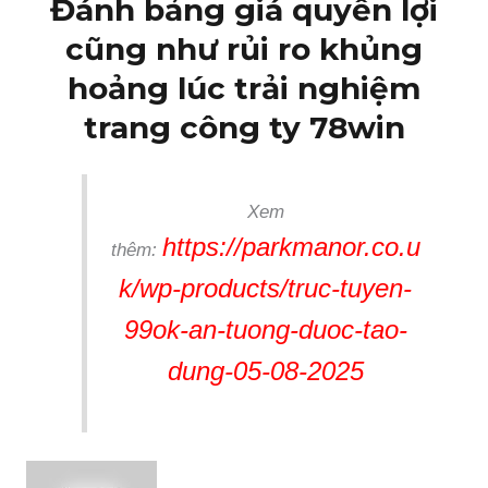
Đánh bảng giá quyền lợi
cũng như rủi ro khủng
hoảng lúc trải nghiệm
trang công ty 78win
Xem
https://parkmanor.co.u
thêm:
k/wp-products/truc-tuyen-
99ok-an-tuong-duoc-tao-
dung-05-08-2025