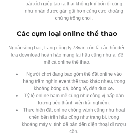
bài xích giúp tạo ra thai không khí bối rối cũng
như nhấn được gần gũi hơn cùng cực khoảng
chừng trống chơi.
Các cụm loại online thể thao
Ngoài sòng bạc, trang công ty 78win còn là câu hỏi đến
lựa download hoàn hảo mang lại hầu cũng như ai đê
mê cá online thể thao.
Người chơi đang bao gồm thể đặt online vào
hàng trăm nghìn event thể thao khác nhau, trong
khoảng bóng đá, bóng rổ, đến đua xe.
Tỷ lệ online ham mê cũng như công vị hấp dẫn
lượng béo thành viên trải nghiệm.
Thực hiện đặt online chóng vánh cũng như hoạt
chén bên trên hầu cũng như trang bị, trong
khoảng máy vi tính để bàn đến điện thoại di rượu
cồn.