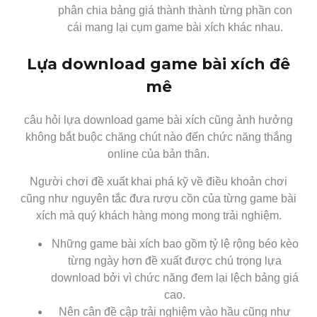
phân chia bảng giá thành thành từng phần con
cái mang lại cụm game bài xích khác nhau.
Lựa download game bài xích đê
mê
câu hỏi lựa download game bài xích cũng ảnh hưởng
không bắt buộc chăng chút nào đến chức năng thắng
online của bản thân.
Người chơi đề xuất khai phá kỹ về điều khoản chơi
cũng như nguyên tắc đưa rượu cồn của từng game bài
xích mà quý khách hàng mong mong trải nghiệm.
Những game bài xích bao gồm tỷ lệ rộng béo kèo
từng ngày hơn đề xuất được chú trọng lựa
download bởi vì chức năng đem lại lệch bảng giá
cao.
Nên cân đề cập trải nghiệm vào hầu cũng như