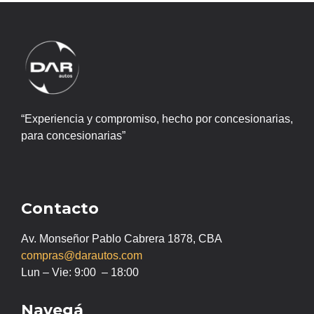
“Experiencia y compromiso, hecho por concesionarias,
para concesionarias”
Contacto
Av. Monseñor Pablo Cabrera 1878, CBA
compras@darautos.com
Lun – Vie: 9:00 – 18:00
Navegá