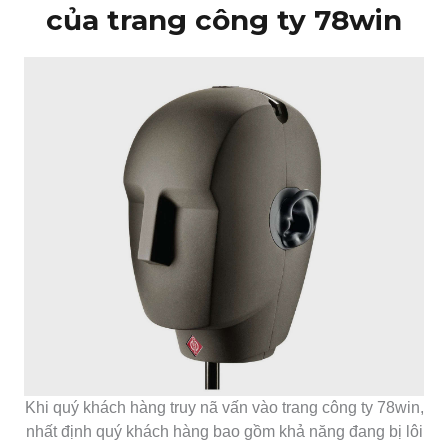
của trang công ty 78win
Khi quý khách hàng truy nã vấn vào trang công ty 78win,
nhất định quý khách hàng bao gồm khả năng đang bị lôi