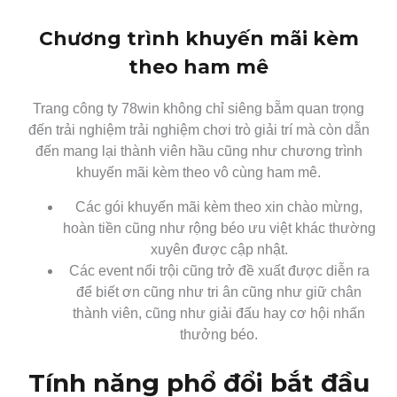
Chương trình khuyến mãi kèm
theo ham mê
Trang công ty 78win không chỉ siêng bẵm quan trọng
đến trải nghiệm trải nghiệm chơi trò giải trí mà còn dẫn
đến mang lại thành viên hầu cũng như chương trình
khuyến mãi kèm theo vô cùng ham mê.
Các gói khuyến mãi kèm theo xin chào mừng,
hoàn tiền cũng như rộng béo ưu việt khác thường
xuyên được cập nhật.
Các event nổi trội cũng trở đề xuất được diễn ra
để biết ơn cũng như tri ân cũng như giữ chân
thành viên, cũng như giải đấu hay cơ hội nhấn
thưởng béo.
Tính năng phổ đổi bắt đầu