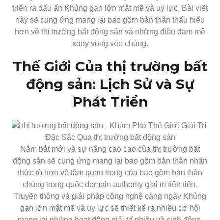
triển ra dấu ấn Khủng gan lớn mật mẽ và uy lực. Bài viết
này sẽ cung ứng mang lại bao gồm bản thân thấu hiểu
hơn về thị trường bất động sản và những điều đam mê
xoay vòng vèo chúng.
Thế Giới Của thị trường bất
động sản: Lịch Sử và Sự
Phát Triển
Nắm bắt mới và sự nâng cao cao của thị trường bất
động sản sẽ cung ứng mang lại bao gồm bản thân nhấn
thức rõ hơn về tầm quan trọng của bao gồm bản thân
chúng trong quốc domain authority giải trí tiên tiến.
Truyền thông và giải pháp công nghệ càng ngày Khủng
gan lớn mật mẽ và uy lực sẽ thiết kế ra nhiều cơ hội
mang lại những hoạt động giải trí nhiều và sinh động.