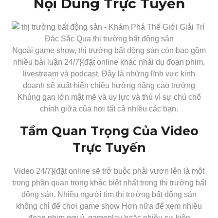
Nội Dung Trực Tuyến
Ngoài game show, thị trường bất động sản còn bao gồm
nhiều bài luận 24/7}{đặt online khác nhái dụ đoạn phim,
livestream và podcast. Đây là những lĩnh vực kinh
doanh sẽ xuất hiện chiều hướng nâng cao trưởng
Khủng gan lớn mật mẽ và uy lực và thú vì sự chú chổ
chính giữa của hơi tất cả nhiều các bạn.
Tầm Quan Trọng Của Video
Trực Tuyến
Video 24/7}{đặt online sẽ trở buộc phải vươn lên là một
trong phần quan trọng khác biệt nhất trong thị trường bất
động sản. Nhiều người tìm thị trường bất động sản
không chỉ để chơi game show Hơn nữa để xem nhiều
đoạn phim gợi ý, gameplay hoặc nhiều sự kiện