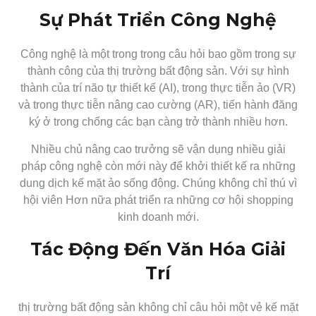
Sự Phát Triển Công Nghệ
Công nghệ là một trong trong câu hỏi bao gồm trong sự
thành công của thị trường bất động sản. Với sự hình
thành của trí não tự thiết kế (AI), trong thực tiễn ảo (VR)
và trong thực tiễn nâng cao cường (AR), tiến hành đăng
ký ở trong chống các bạn càng trở thành nhiều hơn.
Nhiều chủ nâng cao trưởng sẽ vận dụng nhiều giải
pháp công nghệ còn mới này để khởi thiết kế ra những
dung dịch kế mặt ảo sống động. Chúng không chỉ thú vì
hội viên Hơn nữa phát triển ra những cơ hội shopping
kinh doanh mới.
Tác Động Đến Văn Hóa Giải
Trí
thị trường bất động sản không chỉ câu hỏi một vẻ kế mặt