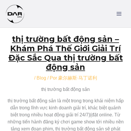
Ir
MAI
al
MEN
contenido
Navegación
thị trường bất động sản –
de
entradas
Khám Phá Thế Giới Giải Trí
Đặc Sắc Qua thị trường bất
động sản
/
Blog
/ Por
豪尔赫斯·马丁诺利
thị trường bất động sản
thị trường bất động sản là một trong trong khái niệm hấp
dẫn trong lĩnh vực kinh doanh giải trí, khác biệt quánh
biệt trong nhiều hoạt động giải trí 24/7}{đặt online. Từ
những tiến hành đăng ký chơi game show tới nhiều nền
tảng xem đoạn phim, thị trường bất động sản sẽ phát