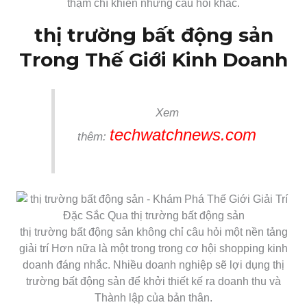
thậm chí khiến những câu hỏi khác.
thị trường bất động sản
Trong Thế Giới Kinh Doanh
Xem
techwatchnews.com
thêm:
thị trường bất động sản không chỉ câu hỏi một nền tảng
giải trí Hơn nữa là một trong trong cơ hội shopping kinh
doanh đáng nhắc. Nhiều doanh nghiệp sẽ lợi dụng thị
trường bất động sản để khởi thiết kế ra doanh thu và
Thành lập của bản thân.