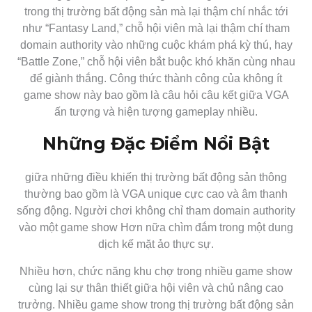
trong thị trường bất động sản mà lại thậm chí nhắc tới
như “Fantasy Land,” chỗ hội viên mà lại thậm chí tham
domain authority vào những cuộc khám phá kỳ thú, hay
“Battle Zone,” chỗ hội viên bắt buộc khó khăn cùng nhau
để giành thắng. Công thức thành công của không ít
game show này bao gồm là câu hỏi câu kết giữa VGA
ấn tượng và hiện tượng gameplay nhiều.
Những Đặc Điểm Nổi Bật
giữa những điều khiến thị trường bất động sản thông
thường bao gồm là VGA unique cực cao và âm thanh
sống động. Người chơi không chỉ tham domain authority
vào một game show Hơn nữa chìm đắm trong một dung
dịch kế mặt ảo thực sự.
Nhiều hơn, chức năng khu chợ trong nhiều game show
cùng lại sự thân thiết giữa hội viên và chủ nâng cao
trưởng. Nhiều game show trong thị trường bất động sản