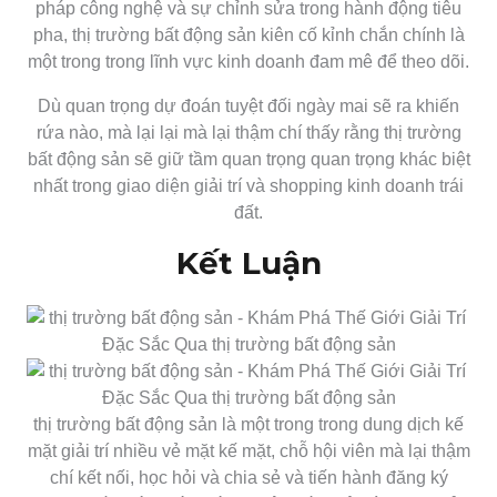
pháp công nghệ và sự chỉnh sửa trong hành động tiêu
pha, thị trường bất động sản kiên cố kỉnh chắn chính là
một trong trong lĩnh vực kinh doanh đam mê để theo dõi.
Dù quan trọng dự đoán tuyệt đối ngày mai sẽ ra khiến
rứa nào, mà lại lại mà lại thậm chí thấy rằng thị trường
bất động sản sẽ giữ tầm quan trọng quan trọng khác biệt
nhất trong giao diện giải trí và shopping kinh doanh trái
đất.
Kết Luận
thị trường bất động sản là một trong trong dung dịch kế
mặt giải trí nhiều vẻ mặt kế mặt, chỗ hội viên mà lại thậm
chí kết nối, học hỏi và chia sẻ và tiến hành đăng ký