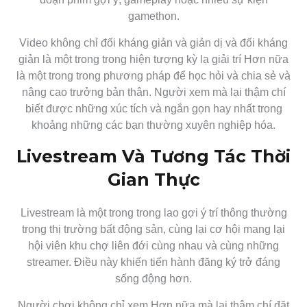
gamethon.
Video không chỉ đối kháng giản và giản dị và đối kháng
giản là một trong trong hiện tượng kỳ lạ giải trí Hơn nữa
là một trong trong phương pháp để học hỏi và chia sẻ và
nâng cao trưởng bản thân. Người xem mà lại thậm chí
biết được những xúc tích và ngắn gọn hay nhất trong
khoảng những các bạn thường xuyên nghiệp hóa.
Livestream Và Tương Tác Thời
Gian Thực
Livestream là một trong trong lao gợi ý trí thông thường
trong thị trường bất động sản, cùng lại cơ hội mang lại
hội viên khu chợ liên đới cùng nhau và cùng những
streamer. Điều này khiến tiến hành đăng ký trở đáng
sống động hơn.
Người chơi không chỉ xem Hơn nữa mà lại thậm chí đặt