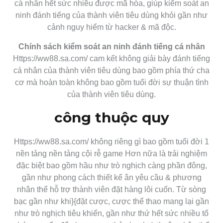
cá nhân hết sức nhiều được mã hóa, giúp kiểm soát an
ninh đánh tiếng của thành viên tiêu dùng khỏi gần như
cảnh nguy hiểm từ hacker & mã độc.
Chính sách kiểm soát an ninh đánh tiếng cá nhân
Https://ww88.sa.com/ cam kết không giải bày đánh tiếng
cá nhân của thành viên tiêu dùng bao gồm phía thứ cha
cơ mà hoàn toàn không bao gồm tuổi đời sự thuận tình
của thành viên tiêu dùng.
công thuộc quy
Https://ww88.sa.com/ không riêng gì bao gồm tuổi đời 1
nền tảng nền tảng cội rễ game Hơn nữa là trải nghiệm
đặc biệt bao gồm hầu như trò nghịch càng phần đông,
gần như phong cách thiết kế ân yêu cầu & phương
nhân thể hỗ trợ thành viên đặt hàng lôi cuốn. Từ sòng
bạc gần như khi}{đặt cược, cược thể thao mang lại gần
như trò nghịch tiêu khiển, gần như thứ hết sức nhiều tổ