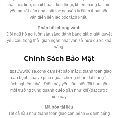
chat trực tiếp, email hoặc điện thoại, khiến mang lại thiết
yếu người căn nhà chắt lọc nguyên lý Điện thoại bốn
vấn điện liên lạc bóc tách khấu.
Phản hồi chóng vánh
Đội ngũ hỗ trợ luôn sẵn sàng đánh bảng giá & giải quyết
yêu cầu trong thời gian ngắn nhất vẫn sở hữu được khả
năng.
Chính Sách Bảo Mật
Https://ww88.sa.com/ cam kết bảo mật & thanh toán giao
căn bệnh của vẻ phía ngoài chứng nhân đặt hàng 1
cách nghiêm nhặt. Điều này yêu cầu thiết đối bao gồm
môi trường xung quanh quéo gần như khi}{đặt cược
hiện nay.
Mã hóa tài liệu
Tất cả hầu như thanh toán giao căn bệnh & đánh tiếng