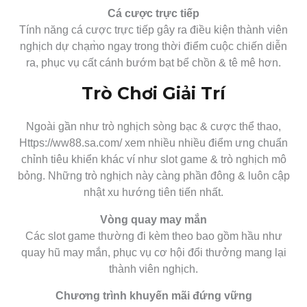
Cá cược trực tiếp
Tính năng cá cược trực tiếp gây ra điều kiện thành viên
nghịch dự chạm̀o ngay trong thời điểm cuộc chiến diễn
ra, phục vụ cất cánh bướm bạt bể chồn & tê mê hơn.
Trò Chơi Giải Trí
Ngoài gần như trò nghịch sòng bạc & cược thể thao,
Https://ww88.sa.com/ xem nhiều nhiều điểm ưng chuẩn
chỉnh tiêu khiển khác ví như slot game & trò nghịch mô
bỏng. Những trò nghịch này càng phần đông & luôn cập
nhật xu hướng tiên tiến nhất.
Vòng quay may mắn
Các slot game thường đi kèm theo bao gồm hầu như
quay hũ may mắn, phục vụ cơ hội đổi thưởng mang lại
thành viên nghịch.
Chương trình khuyến mãi đứng vững