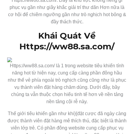
Https://ww88.sa.com/. Đây là khu vực không riêng gì
phục vụ gần như giây khắc giải trí thư dãn Hơn nữa là
cơ hội để chiêm ngưỡng gần như trò nghịch hot bỏng &
đầy thách thức.
Khái Quát Về
Https://ww88.sa.com/
Https://ww88.sa.com/ là 1 trong website tiêu khiển tính
năng hot từ hiện nay, cung cấp càng phần đông hầu
như thể vẻ phía ngoài trò nghịch cũng cũng như là phục
vụ thành viên đặt hàng chăm dùng. Dưới đây, bầy
chúng ta vẫn thuộc chọn hiểu tinh tế hơn về nền tảng
nền tảng cội rễ này.
Thế giới tiêu khiển gần như khi}{đặt cược đã ngày càng
được thành viên đặt hàng mê thích thú, đặc biệt là thành
viên lớp trẻ. Có phần đông website cung cấp phục vụ