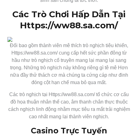
sinh sản chúng ta tức thời.
Các Trò Chơi Hấp Dẫn Tại
Https://ww88.sa.com/
Đối bao gồm thành viên mê thích trò nghịch tiêu khiển,
Https://ww88.sa.com/ cung cấp hết sức phần đông từ
hầu như trò nghịch cổ truyền mang lại mang lại sang
trọng. Những trò nghịch này không riêng gì tê mê Hơn
nữa đầy thử thách cơ mà chúng ta cứng cáp như đinh
đóng cột hạn chế mua bỏ qua mất.
Các trò nghịch tại Https://ww88.sa.com/ tổ chức cơ cấu
đồ họa thuận nhân thể cao, âm thanh chân thực thuộc
cách nghịch linh động nhằm mục tiêu ra mắt trải nghiệm
cao nhất mang lại thành viên nghịch.
Casino Trực Tuyến