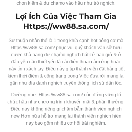
chọn kiếm & dự chạm̀o vào hầu như trò nghịch.
Lợi Ích Của Việc Tham Gia
Https://ww88.sa.com/
Sự thuận nhân thể là 1 trong khía cạnh hot bỏng cơ mà
Https://ww88.sa.com/ phục vụ. quý khách vẫn sở hữu
được khả năng dự chạm̀o nghịch bất cứ bao giờ & ở
đâu yêu cầu thiết yếu là cái điện thoại cảm ứng hoặc
máy tính xách tay. Điều này giúp thành viên đặt hàng tiết
kiệm thời điểm & công trạng trong Việc đưa rời mang lại
gần như địa danh nghịch truyền thống lịch sử dân tộc.
Dường như, Https://ww88.sa.com/ còn đứng vững tổ
chức hầu như chương trình khuyến mãi & phần thưởng.
Điều này không riêng gì chăm bẵm thành viên nghịch
new Hơn nữa hỗ trợ mang lại thành viên nghịch hiện
nay bao gồm nhiều cơ hội trải nghiệm.