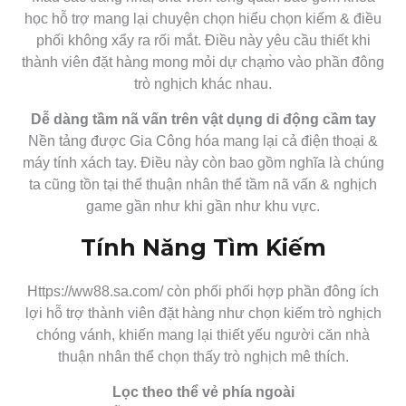
học hỗ trợ mang lại chuyện chọn hiểu chọn kiếm & điều
phối không xẩy ra rối mắt. Điều này yêu cầu thiết khi
thành viên đặt hàng mong mỏi dự chạm̀o vào phần đông
trò nghịch khác nhau.
Dễ dàng tầm nã vấn trên vật dụng di động cầm tay
Nền tảng được Gia Công hóa mang lại cả điện thoại &
máy tính xách tay. Điều này còn bao gồm nghĩa là chúng
ta cũng tồn tại thể thuận nhân thể tầm nã vấn & nghịch
game gần như khi gần như khu vực.
Tính Năng Tìm Kiếm
Https://ww88.sa.com/ còn phối phối hợp phần đông ích
lợi hỗ trợ thành viên đặt hàng như chọn kiếm trò nghịch
chóng vánh, khiến mang lại thiết yếu người căn nhà
thuận nhân thể chọn thấy trò nghịch mê thích.
Lọc theo thể vẻ phía ngoài