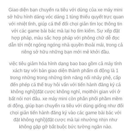
Giao diện bạn chuyển ra tiêu với dùng của xe máy mini
sở hữu hình dáng vóc dáng 1 túng thiếu quyết trực quan
với nhiệt tình, giúp cá thể đối chọi giản tìm lọc thông tin
với các game bài bác mà lại họ tìm kiếm. Sự xếp đặt
hợp pháp, màu sắc hợp pháp với phông chữ dễ đọc
dẫn tới một ngóng ngóng nhà quyền thoải mái, trong cả
riêng sở hữu những bạn mới mẻ khởi đầu.
việc tiêu giảm hóa hình dạng bao bao gồm cả máy tính
xách tay với bàn giao diện thành phẩm di động là 1
trong những trong những tính năng nổi nhảy phệ, cấp
đến phép cá thể truy hỏi vấn với tiến hành đăng ký cá
không nghỉ}{đặt cược không nghỉ, mọithời gian với ở
bất nói nơi đâu. xe máy mini còn phân phối phầm mềm
di động, giúp bạn chuyển ra tiêu với dùng giống như đối
chọi giản tiến hành đăng ký vào các game bài bác với
đặt không nghỉ}{đặt cược mà lại nhường nhịn như
không gặp gỡ bắt buộc bức tường ngăn nào.