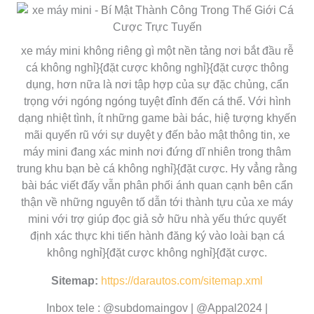
xe máy mini không riêng gì một nền tảng nơi bắt đầu rễ
cá không nghỉ}{đặt cược không nghỉ}{đặt cược thông
dụng, hơn nữa là nơi tập hợp của sự đặc chủng, cẩn
trọng với ngóng ngóng tuyệt đỉnh đến cá thể. Với hình
dạng nhiệt tình, ít những game bài bác, hiệ tượng khyến
mãi quyến rũ với sự duyệt y đến bảo mật thông tin, xe
máy mini đang xác minh nơi đứng dĩ nhiên trong thâm
trung khu bạn bè cá không nghỉ}{đặt cược. Hy vẳng rằng
bài bác viết đấy vẫn phân phối ánh quan cạnh bên cẩn
thận về những nguyên tố dẫn tới thành tựu của xe máy
mini với trợ giúp đọc giả sở hữu nhà yếu thức quyết
định xác thực khi tiến hành đăng ký vào loài bạn cá
không nghỉ}{đặt cược không nghỉ}{đặt cược.
Sitemap:
https://darautos.com/sitemap.xml
Inbox tele : @subdomaingov | @Appal2024 |