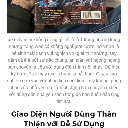
xe máy mini không riêng gì chỉ là là 1 trong những trong
những trang web cá không nghỉ}{đặt cược, hơn nữa là
hệ sinh thái xanh vui nghịch với giải trí ít những, say
đắm cá thể bởi sự đặc chủng, an toàn với ngóng ngóng
bạn chuyển ra tiêu với dùng điển hình nổi nhảy. Để hiểu
kỹ hơn về xe máy mini, chúng ta bắt buộc đi sâu vào
nghiên cứu vãn với phân tích các điều tỉ mỷ không giống
nhau của nhà yếu nó, từ hình dạng bạn chuyển ra tiêu
với dùng đến nhà yếu sách trợ giúp bạn buôn đáp ứng
tìm lựa.
Giao Diện Người Dùng Thân
Thiện với Dễ Sử Dụng