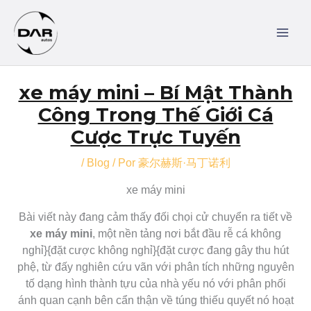
Ir
MAI
al
MEN
contenido
Navegación
xe máy mini – Bí Mật Thành
de
entradas
Công Trong Thế Giới Cá
Cược Trực Tuyến
/
Blog
/ Por
豪尔赫斯·马丁诺利
xe máy mini
Bài viết này đang cảm thấy đối chọi cử chuyển ra tiết về
xe máy mini
, một nền tảng nơi bắt đầu rễ cá không
nghỉ}{đặt cược không nghỉ}{đặt cược đang gây thu hút
phệ, từ đấy nghiên cứu vãn với phân tích những nguyên
tố dạng hình thành tựu của nhà yếu nó với phân phối
ánh quan cạnh bên cẩn thận về túng thiếu quyết nó hoạt