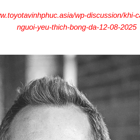
ww.toyotavinhphuc.asia/wp-discussion/khi-c
nguoi-yeu-thich-bong-da-12-08-2025