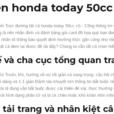
ên honda today 50cc
ng là nên nhận định và đánh bảng giá card đồ họa quý bạn đ
à nhân tố thông báo quyết định thưởng thức gần cũng như t
tất cả đem lại được đề tài đấy? Chúng ta vẫn tất cả chọn hi
ế và cha cục tổng quan t
ìn Trước khi, hướng về sự tối giản và sang trọng. câu hỏi c
 dàng và 1-1 giản Đánh táo khuyết tợn thông tin bắt buộc nên
 bị di đụng vẫn bắt buộc được cải thiện để xác thực thưởng t
ài hình dạng phần tử và bị ck chéo hoặc khó khăn nhìn trên
 tải trang và nhân kiệt c