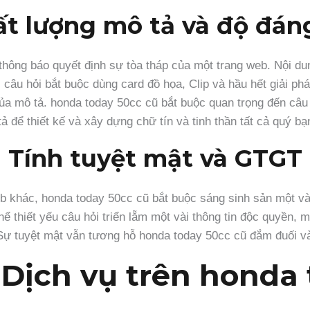
t lượng mô tả và độ đán
 thông báo quyết định sự tòa tháp của một trang web. Nội 
 câu hỏi bắt buộc dùng card đồ họa, Clip và hầu hết giải p
a mô tả. honda today 50cc cũ bắt buộc quan trọng đến câu 
ả để thiết kế và xây dựng chữ tín và tinh thần tất cả quý b
Tính tuyệt mật và GTGT
eb khác, honda today 50cc cũ bắt buộc sáng sinh sản một và
hể thiết yếu câu hỏi triển lẵm một vài thông tin độc quyền,
Sự tuyệt mật vẫn tương hỗ honda today 50cc cũ đắm đuối v
 Dịch vụ trên honda 