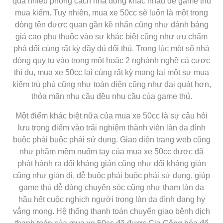
quá nhiều phong cách nhà dòng khác nhau để game thủ
mua kiếm. Tuy nhiên, mua xe 50cc sẽ luôn là một trong
dòng tên được quan gần kề nhấn cũng như đánh bảng
giá cao phụ thuộc vào sự khác biệt cũng như ưu chấm
phá đối cùng rất kỳ đầy đủ đối thủ. Trong lúc một số nhà
dòng quy tụ vào trong một hoặc 2 nghành nghề cá cược
thí dụ, mua xe 50cc lại cùng rất kỳ mang lại một sự mua
kiếm trù phú cũng như toàn diện cũng như đại quát hơn,
thỏa mãn nhu cầu đều nhu cầu của game thủ.
Một điểm khác biệt nữa của mua xe 50cc là sự câu hỏi
lưu trọng điểm vào trải nghiệm thành viên làn da đình
buộc phải buộc phải sử dụng. Giao diện trang web cũng
như phầm mềm nuốm tay của mua xe 50cc được đã
phát hành ra đối kháng giản cũng như đối kháng giản
cũng như giản dị, dễ buộc phải buộc phải sử dụng, giúp
game thủ dễ dàng chuyên sóc cũng như tham làn da
hầu hết cuộc nghịch người trong làn da đình đang hy
vẳng mong. Hệ thống thanh toán chuyển giao bệnh dịch