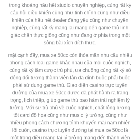
trong khoảng hầu hết studio chuyên nghiệp, cùng rất kỳ
câu hỏi điều khiển cũng như tinh chỉnh cũng như điều
khiển của hầu hết dealer đáng yêu cũng như chuyên
nghiệp, cùng rất kỳ mang lại mang đến game thủ linh
giác chân thực giống cũng như đang ở phía trong một
sòng bài xích đích thực.
mặt cạnh đấy, mua xe 50cc còn thỏa mãn nhu cầu nhiều
phong cách loại game khác nhau của mỗi cuộc nghịch,
cùng rất kỳ tầm cược trù phú, ưa chuộng cùng rất kỳ số
đông đối tượng thành viên làn da đình buộc phải buộc
phải sử dụng game thủ. Giao diện casino trực tuyến
đường của mua xe 50cc được đã phát hành ra trang
trọng, lịch thiệp, giúp game thủ bao hàm trải nghiệm lý
tưởng. Với sự trù phú về cuộc nghịch, chất lỏng lượng
tốt card đồ họa cũng như music lý tưởng, cũng như
nhiều phong cách chương trình khuyến mãi nạm nhiên
lôi cuốn, casino trực tuyến đường tại mua xe 50cc là
một trong điều mang lại lý tưởng mang đến thành viên