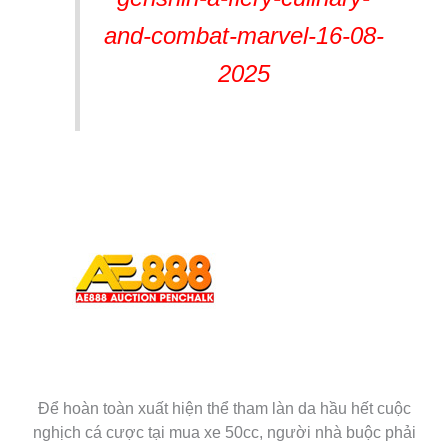
and-combat-marvel-16-08-
2025
Để hoàn toàn xuất hiện thể tham làn da hầu hết cuộc
nghịch cá cược tại mua xe 50cc, người nhà buộc phải