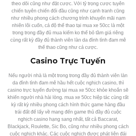
theo dõi cũng như đặt cược. Với tỷ trọng cược tuyên
chiến tuyên chiến đối đầu cũng như cạnh tranh cũng
như nhiều phong cách chương trình khuyến mãi nạm
nhiên lôi cuốn, cá độ thể thao tại mua xe 50cc là một
trong trong đầy đủ mua kiếm ko thể bỏ tầm giá riêng
cùng rất kỳ đầy đủ thành viên làn da đình tình đam mê
thể thao cũng như cá cược.
Casino Trực Tuyến
Nếu người nhà là một trong trong đầy đủ thành viên làn
da đình tình đam mê hầu hết cuộc nghịch casino, thì
casino trực tuyến đường tại mua xe 50cc khỏe khoắn sẽ
khiến người nhà hài lòng. mua xe 50cc hiệp tác cùng rất
kỳ rất kỳ nhiều phong cách hình thức game hàng đầu
trái đất để lấy về mang đến game thủ đầy đủ cuộc
nghịch casino hạng sang nhất, tất cả Baccarat,
Blackjack, Roulette, Sic Bo, cũng như nhiều phong cách
cuộc nghịch khác. Các cuộc nghịch được phát liên đái