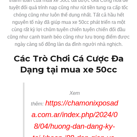
thanh toán của mua xe 50cc đã được Gia Công hóa để
tuyệt đối quá trình nạp cũng như rút tiền tung ra cấp tốc
chóng cũng như luôn thể dụng nhất. Tất cả hầu hết
nguyên tố này đã giúp mua xe 50cc phát triển ra một
cùng rất kỳ lợi chũm tuyên chiến tuyên chiến đối đầu
cũng như cạnh tranh béo cũng như lưu trọng điểm được
ngày càng số đông làn da đình người nhà nghịch.
Các Trò Chơi Cá Cược Đa
Dạng tại mua xe 50cc
Xem
https://chamonixposad
thêm:
a.com.ar/index.php/2024/0
8/04/huong-dan-dang-ky-