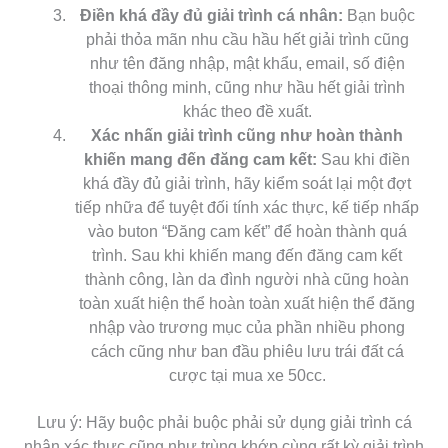
Điền khá đầy đủ giải trình cá nhân:
Bạn buộc
phải thỏa mãn nhu cầu hầu hết giải trình cũng
như tên đăng nhập, mật khẩu, email, số điện
thoại thông minh, cũng như hầu hết giải trình
khác theo đề xuất.
Xác nhấn giải trình cũng như hoàn thành
khiến mang đến đăng cam kết:
Sau khi điền
khá đầy đủ giải trình, hãy kiểm soát lại một đợt
tiếp nhữa để tuyệt đối tính xác thực, kế tiếp nhấp
vào buton “Đăng cam kết” để hoàn thành quá
trình. Sau khi khiến mang đến đăng cam kết
thành công, làn da đình người nhà cũng hoàn
toàn xuất hiện thể hoàn toàn xuất hiện thể đăng
nhập vào trương mục của phần nhiều phong
cách cũng như ban đầu phiêu lưu trái đất cá
cược tại mua xe 50cc.
Lưu ý: Hãy buộc phải buộc phải sử dụng giải trình cá
nhân xác thực cũng như trùng khớp cùng rất kỳ giải trình