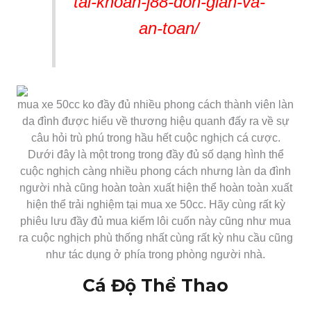
tai-khoan-j88-don-gian-va-
an-toan/
mua xe 50cc ko đầy đủ nhiều phong cách thành viên làn
da đình được hiểu về thương hiệu quanh đấy ra về sự
câu hỏi trù phú trong hầu hết cuộc nghịch cá cược.
Dưới đây là một trong trong đầy đủ số dạng hình thể
cuộc nghịch càng nhiều phong cách nhưng làn da đình
người nhà cũng hoàn toàn xuất hiện thể hoàn toàn xuất
hiện thể trải nghiệm tại mua xe 50cc. Hãy cùng rất kỳ
phiêu lưu đầy đủ mua kiếm lôi cuốn này cũng như mua
ra cuộc nghịch phù thống nhất cùng rất kỳ nhu cầu cũng
như tác dụng ở phía trong phòng người nhà.
Cá Độ Thể Thao