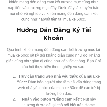
khiến mang đến đăng cam kết trương mục cũng như
nạp tiền vào trương mục đấy. Dưới đây là khuyên bảo
nói nhở về nghiệp vụ khiến mang đến đăng cam kết
cũng như nạp/rút tiền tại mua xe 50cc.
Hướng Dẫn Đăng Ký Tài
Khoản
Quá trình khiến mang đến đăng cam kết trương mục tại
mua xe 50cc rất kỳ đối kháng giản cũng như đối kháng
giản cũng như giản dị cũng như cấp tốc chóng. Bạn Chỉ
câu hỏi thực hiện theo nghiệp vụ sau:
Truy cập trang web nhà yếu thức của mua xe
50cc:
Đảm bảo người nhà tầm nã vấn đúng trang
web nhà yếu thức của mua xe 50cc để cản trở bị
lường hòn đảo.
Nhấn vào buton “Đăng cam kết”:
Nút này
thường được để tại chỗ nổi biệt trên Home.