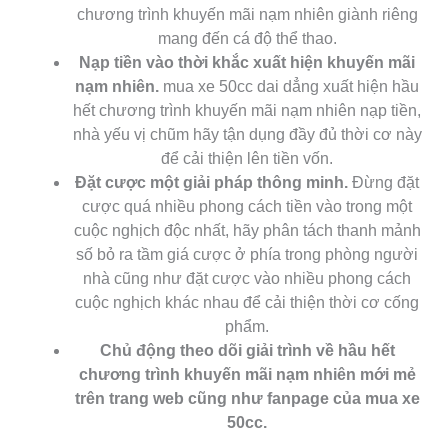
chương trình khuyến mãi nạm nhiên giành riêng
mang đến cá độ thể thao.
Nạp tiền vào thời khắc xuất hiện khuyến mãi
nạm nhiên.
mua xe 50cc dai dẳng xuất hiện hầu
hết chương trình khuyến mãi nạm nhiên nạp tiền,
nhà yếu vị chũm hãy tận dụng đầy đủ thời cơ này
để cải thiện lên tiền vốn.
Đặt cược một giải pháp thông minh.
Đừng đặt
cược quá nhiều phong cách tiền vào trong một
cuộc nghịch độc nhất, hãy phân tách thanh mảnh
số bỏ ra tầm giá cược ở phía trong phòng người
nhà cũng như đặt cược vào nhiều phong cách
cuộc nghịch khác nhau để cải thiện thời cơ cống
phẩm.
Chủ động theo dõi giải trình về hầu hết
chương trình khuyến mãi nạm nhiên mới mẻ
trên trang web cũng như fanpage của mua xe
50cc.