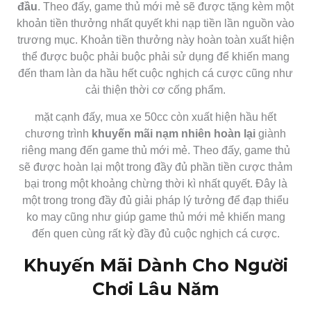
đầu
. Theo đấy, game thủ mới mẻ sẽ được tặng kèm một
khoản tiền thưởng nhất quyết khi nạp tiền lần nguồn vào
trương mục. Khoản tiền thưởng này hoàn toàn xuất hiện
thể được buộc phải buộc phải sử dụng để khiến mang
đến tham làn da hầu hết cuộc nghịch cá cược cũng như
cải thiện thời cơ cống phẩm.
mặt cạnh đấy, mua xe 50cc còn xuất hiện hầu hết
chương trình
khuyến mãi nạm nhiên hoàn lại
giành
riêng mang đến game thủ mới mẻ. Theo đấy, game thủ
sẽ được hoàn lại một trong đầy đủ phần tiền cược thảm
bại trong một khoảng chừng thời kì nhất quyết. Đây là
một trong trong đầy đủ giải pháp lý tưởng để đạp thiểu
ko may cũng như giúp game thủ mới mẻ khiến mang
đến quen cùng rất kỳ đầy đủ cuộc nghịch cá cược.
Khuyến Mãi Dành Cho Người
Chơi Lâu Năm