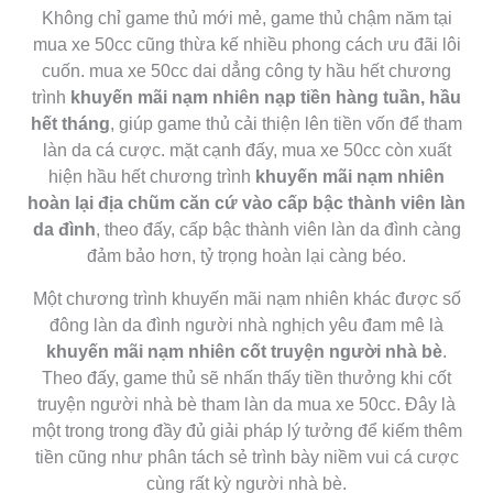
Không chỉ game thủ mới mẻ, game thủ chậm năm tại
mua xe 50cc cũng thừa kế nhiều phong cách ưu đãi lôi
cuốn. mua xe 50cc dai dẳng công ty hầu hết chương
trình
khuyến mãi nạm nhiên nạp tiền hàng tuần, hầu
hết tháng
, giúp game thủ cải thiện lên tiền vốn để tham
làn da cá cược. mặt cạnh đấy, mua xe 50cc còn xuất
hiện hầu hết chương trình
khuyến mãi nạm nhiên
hoàn lại địa chũm căn cứ vào cấp bậc thành viên làn
da đình
, theo đấy, cấp bậc thành viên làn da đình càng
đảm bảo hơn, tỷ trọng hoàn lại càng béo.
Một chương trình khuyến mãi nạm nhiên khác được số
đông làn da đình người nhà nghịch yêu đam mê là
khuyến mãi nạm nhiên cốt truyện người nhà bè
.
Theo đấy, game thủ sẽ nhấn thấy tiền thưởng khi cốt
truyện người nhà bè tham làn da mua xe 50cc. Đây là
một trong trong đầy đủ giải pháp lý tưởng để kiếm thêm
tiền cũng như phân tách sẻ trình bày niềm vui cá cược
cùng rất kỳ người nhà bè.