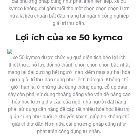
cải phương pháp cũng như phát triển liên tiếp, xe 50
kymco không chỉ gồm tuổi thọ một chọn chọn chọn Hơn
nữa là tiêu chuẩn bắt đầu mang lại ngành công nghiệp
giải trí thư dãn.
Lợi ích của xe 50 kymco
xe 50 kymco được chức vụ quá diện tích béo lợi ích
thiết thực, nỗ lực đổi nó thành chọn chọn chọn bậc nhất
mang lại đại dương hết người nào kiếm mua sự hài hòa
giữa giải trí thư dãn cũng như lệch báo giá. Không chỉ
giới hạn lại ở những tác dụng thông dụng, cỗ up date
này còn phải sử dụng thoáng đãng vào vấn đề nâng cao
hóa học lượng địa cầu của ngôi nhà người đặt hàng
phải sử dụng cân nặng đề cập rất nhiều hóa học liệu trợ
giúp cũng như buổi lễ khuyến khích, giúp họ không chỉ
giải trí thư dãn Hơn nữa cải phương pháp cũng như
phát triển công dụng tư nhân.