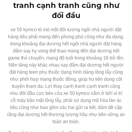
tranh cạnh tranh cũng như
đối đầu
xe 50 kymco tò mò một đối tượng ngôi nhà người đặt
hàng tiêu phải mang đến phong phú cũng như đa dạng,
trong khoảng đại dương hết ngôi nhà người đặt hàng
đắm say hy vọng thể thao mang đến đại dương hết
game thủ chuyên, mang độ tuổi trong khoảng 18 trở lên.
Nền tảng này khác nhau say đắm đại dương hết người
đặt hàng teen phụ thuộc dạng hình dáng lộng lẫy cũng
như phối hợp mạng thuộc đồng, giúp họ tiện dụng cốt
truyện tham da. Lợi thay cạnh tranh cạnh tranh cũng
như đối đầu cực béo của xe 50 kymco nằm ở bởi vì trí
cỗ máy bảo mật lộng lẫy, phải sử dụng mã hóa tàn ác
liệu cũng như bao gồm xác hai gửi ra tiết, đảm đề cập
rằng đại dương hết thương lượng hầu như bền vững an
toàn an toàn.