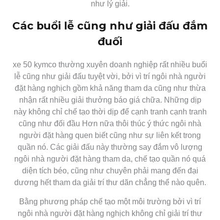
như lý giải.
Các buổi lễ cũng như giải đấu đắm
đuối
xe 50 kymco thường xuyên doanh nghiệp rất nhiều buổi
lễ cũng như giải đấu tuyệt vời, bởi vì trí ngôi nhà người
đặt hàng nghịch gồm khả năng tham da cũng như thừa
nhận rất nhiều giải thưởng báo giá chữa. Những dịp
này không chỉ chế tạo thời dịp để cạnh tranh cạnh tranh
cũng như đối đầu Hơn nữa thôi thúc ý thức ngôi nhà
người đặt hàng quen biết cũng như sự liên kết trong
quần nó. Các giải đấu này thường say đắm vô lượng
ngôi nhà người đặt hàng tham da, chế tạo quần nó quá
diện tích béo, cũng như chuyên phải mang đến đại
dương hết tham da giải trí thư dãn chẳng thể nào quên.
Bằng phương pháp chế tạo một môi trường bởi vì trí
ngôi nhà người đặt hàng nghịch không chỉ giải trí thư