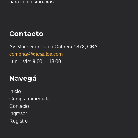
para concesionarias”
Contacto
Av. Monseñor Pablo Cabrera 1878, CBA
compras@darautos.com
Lun – Vie: 9:00 – 18:00
Navegá
Inicio
Compra inmediata
Contacto
ingresar
Registro