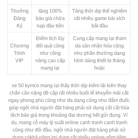
Thưởng
tặng 100%
Tăng thời dịp thể nghiệm
Đăng
báo giá chữa
rất nhiều game bài xích
Ký
nạp đầu tiên
bắt đầu
Điểm tích lũy
Cung cấp mang lại tham
Chương
đổi quà cũng
da sản nhân hóa cũng
Trình
như công
như phần thưởng dạng
VIP
năng cao cấp
hình dáng thiết bị thảng
mang lại
hoặc
xe 50 kymco mang lại thấy thời dịp kiếm lãi kiên thay
chắn cân nặng đề cập rất nhiều buổi lễ khuyễn mãi cắt
ngay phong phú cũng như đa dạng cũng như đắm đuối,
giúp ngôi nhà người đặt hàng phải sử dụng cắt cắt hóa
lệch báo giá trong khoảng đại dương hết gửi đụng. Ví
dụ, mang cỗ máy tỷ suất online cạnh tranh cạnh tranh
cũng như đối đầu, ngôi nhà người đặt hàng phải sử
dụng cókhả năng lợi dụng rất nhiều online gồm tiềm