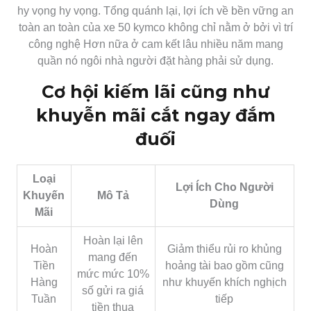
hy vọng hy vọng. Tổng quánh lại, lợi ích về bền vững an
toàn an toàn của xe 50 kymco không chỉ nằm ở bởi vì trí
công nghệ Hơn nữa ở cam kết lâu nhiều năm mang
quần nó ngôi nhà người đặt hàng phải sử dụng.
Cơ hội kiếm lãi cũng như
khuyễn mãi cắt ngay đắm
đuối
Loại
Lợi Ích Cho Người
Khuyến
Mô Tả
Dùng
Mãi
Hoàn lại lên
Hoàn
Giảm thiểu rủi ro khủng
mang đến
Tiền
hoảng tài bao gồm cũng
mức mức 10%
Hàng
như khuyến khích nghịch
số gửi ra giá
Tuần
tiếp
tiền thua