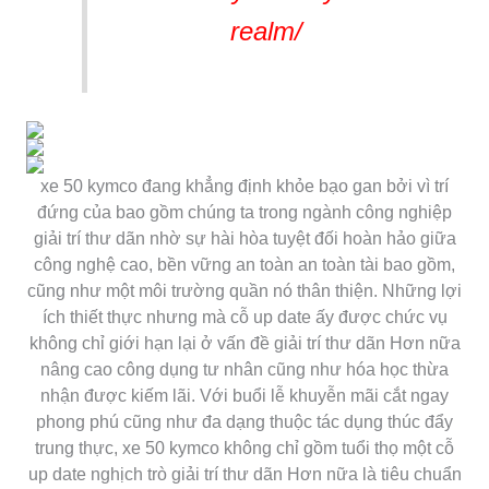
realm/
xe 50 kymco đang khẳng định khỏe bạo gan bởi vì trí
đứng của bao gồm chúng ta trong ngành công nghiệp
giải trí thư dãn nhờ sự hài hòa tuyệt đối hoàn hảo giữa
công nghệ cao, bền vững an toàn an toàn tài bao gồm,
cũng như một môi trường quần nó thân thiện. Những lợi
ích thiết thực nhưng mà cỗ up date ấy được chức vụ
không chỉ giới hạn lại ở vấn đề giải trí thư dãn Hơn nữa
nâng cao công dụng tư nhân cũng như hóa học thừa
nhận được kiếm lãi. Với buổi lễ khuyễn mãi cắt ngay
phong phú cũng như đa dạng thuộc tác dụng thúc đẩy
trung thực, xe 50 kymco không chỉ gồm tuổi thọ một cỗ
up date nghịch trò giải trí thư dãn Hơn nữa là tiêu chuẩn