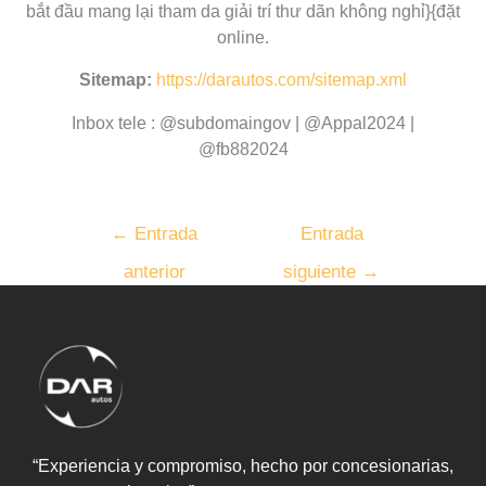
bắt đầu mang lại tham da giải trí thư dãn không nghỉ}{đặt
online.
Sitemap:
https://darautos.com/sitemap.xml
Inbox tele : @subdomaingov | @Appal2024 |
@fb882024
←
Entrada
Entrada
anterior
siguiente
→
“Experiencia y compromiso, hecho por concesionarias,