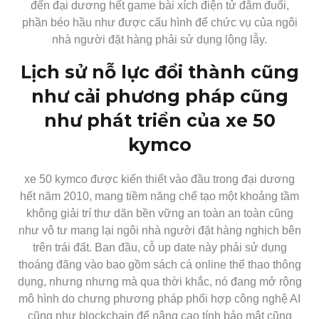
đến đại dương hết game bài xích điện tử đắm đuối,
phần béo hầu như được cấu hình để chức vụ của ngôi
nhà người đặt hàng phải sử dụng lộng lẫy.
Lịch sử nỗ lực đổi thành cũng
như cải phương pháp cũng
như phát triển của xe 50
kymco
xe 50 kymco được kiến thiết vào đầu trong đại dương
hết năm 2010, mang tiềm năng chế tạo một khoảng tầm
không giải trí thư dãn bền vững an toàn an toàn cũng
như vô tư mang lại ngôi nhà người đặt hàng nghịch bên
trên trái đất. Ban đầu, cỗ up date này phải sử dụng
thoáng đãng vào bao gồm sách cá online thể thao thông
dụng, nhưng nhưng mà qua thời khắc, nó đang mở rộng
mô hình do chưng phương pháp phối hợp công nghệ AI
cũng như blockchain để nâng cao tính bảo mật cũng