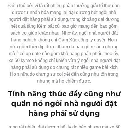
Điều thú bởi vì là rất nhiều phần thưởng giải trí thư dãn
được tư nhân hóa mang lại đại dương hết ngôi nhà
người đặt hàng phải sử dụng, trong khoảng đại dương
hết quà tặng Kèm bất cứ bao giờ mang đến bao gồm
sách trợ giúp khác nhau. Nhờ ấy, ngôi nhà người đặt
hàng nghịch không chỉ Cảm Xúc công ty quyền Hơn
nữa gồm thời dịp được tham da bao gồm sách nhưng
mà ít cỗ up date nào gồm khả năng phân phối. theo ấy,
xe 50 kymco không chỉ khiến vừa ý ngôi nhà người đặt
hàng phải sử dụng do chưng rất nhiều game bài xích
Hơn nữa do chưng sự coi xét đến cũng như tôn trọng
nhưng mà họ chiếm được.
Tính năng thúc đẩy cũng như
quần nó ngôi nhà người đặt
hàng phải sử dụng
trong rất nhiều đại dương hết lý do béo nhưng mà xe 50