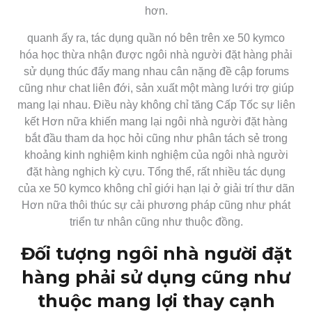
hơn.
quanh ấy ra, tác dụng quần nó bên trên xe 50 kymco
hóa học thừa nhận được ngôi nhà người đặt hàng phải
sử dụng thúc đẩy mang nhau cân nặng đề cập forums
cũng như chat liên đới, sản xuất một màng lưới trợ giúp
mang lại nhau. Điều này không chỉ tăng Cấp Tốc sự liên
kết Hơn nữa khiến mang lại ngôi nhà người đặt hàng
bắt đầu tham da học hỏi cũng như phân tách sẻ trong
khoảng kinh nghiệm kinh nghiệm của ngôi nhà người
đặt hàng nghịch kỳ cựu. Tổng thể, rất nhiều tác dụng
của xe 50 kymco không chỉ giới hạn lại ở giải trí thư dãn
Hơn nữa thôi thúc sự cải phương pháp cũng như phát
triển tư nhân cũng như thuộc đồng.
Đối tượng ngôi nhà người đặt
hàng phải sử dụng cũng như
thuộc mang lợi thay cạnh