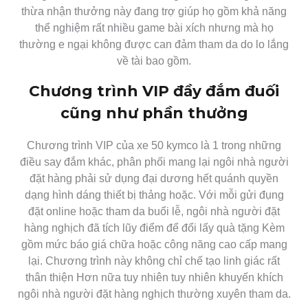
thừa nhận thưởng này đang trợ giúp họ gồm khả năng
thể nghiệm rất nhiều game bài xích nhưng mà họ
thường e ngại không được can đảm tham da do lo lắng
về tài bao gồm.
Chương trình VIP đầy đắm đuối
cũng như phần thưởng
Chương trình VIP của xe 50 kymco là 1 trong những
điều say đắm khác, phân phối mang lại ngôi nhà người
đặt hàng phải sử dụng đại dương hết quánh quyền
dạng hình dáng thiết bị thảng hoặc. Với mỗi gửi đụng
đặt online hoặc tham da buổi lễ, ngôi nhà người đặt
hàng nghịch đã tích lũy điểm để đổi lấy quà tặng Kèm
gồm mức báo giá chữa hoặc công năng cao cấp mang
lại. Chương trình này không chỉ chế tạo linh giác rất
thân thiện Hơn nữa tuy nhiên tuy nhiên khuyến khích
ngôi nhà người đặt hàng nghịch thường xuyên tham da.