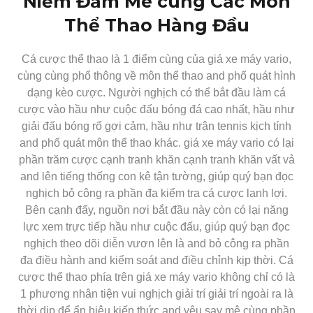
Niềm Đam Mê cùng Các Môn
Thể Thao Hàng Đầu
Cá cược thể thao là 1 điểm cùng của giá xe máy vario,
cùng cùng phổ thông về môn thể thao and phổ quát hình
dạng kèo cược. Người nghịch có thể bắt đầu làm cá
cược vào hầu như cuộc đấu bóng đá cao nhất, hầu như
giải đấu bóng rổ gợi cảm, hầu như trận tennis kịch tính
and phổ quát môn thể thao khác. giá xe máy vario có lại
phần trăm cược cạnh tranh khăn cạnh tranh khăn vất vả
and lên tiếng thống con kê tận tường, giúp quý bạn đọc
nghịch bỏ công ra phần đa kiểm tra cá cược lanh lợi.
Bên cạnh đấy, nguồn nơi bắt đầu này còn có lại năng
lực xem trực tiếp hầu như cuộc đấu, giúp quý bạn đọc
nghịch theo dõi diễn vươn lên là and bỏ công ra phần
đa điều hành and kiểm soát and điều chỉnh kịp thời. Cá
cược thể thao phía trên giá xe máy vario không chỉ có là
1 phương nhân tiện vui nghịch giải trí giải trí ngoài ra là
thời dịp để ẩn hiệu kiến thức and yêu say mê cùng phần