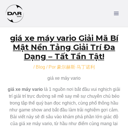
Ir
MAI
al
MEN
contenido
Navegación
giá xe máy vario Giải Mã Bí
de
entradas
Mật Nền Tảng Giải Trí Đa
Dạng – Tất Tần Tật!
/
Blog
/ Por
豪尔赫斯·马丁诺利
giá xe máy vario
giá xe máy vario
là 1 nguồn nơi bắt đầu vui nghịch giải
trí giải trí trực đường sẽ mê say mê sự chuyên chú béo
trong tập thể quý bạn đọc nghịch, cùng phổ thông hầu
như game show and bắt đầu làm trải nghiệm gợi cảm.
Bài viết này sẽ đi sâu vào khám phá phần lớn giác độ
của giá xe máy vario, từ hầu như điểm cùng mang lại