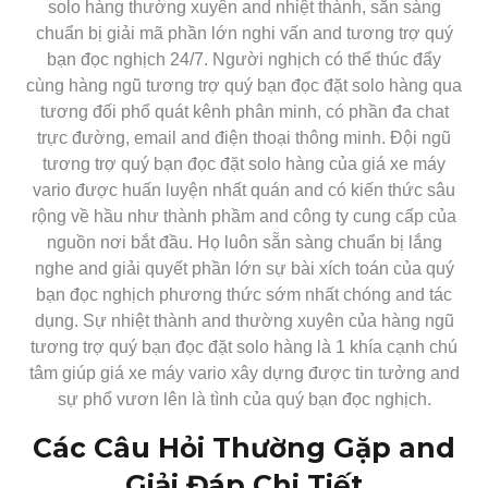
solo hàng thường xuyên and nhiệt thành, sẵn sàng
chuẩn bị giải mã phần lớn nghi vấn and tương trợ quý
bạn đọc nghịch 24/7. Người nghịch có thể thúc đẩy
cùng hàng ngũ tương trợ quý bạn đọc đặt solo hàng qua
tương đối phổ quát kênh phân minh, có phần đa chat
trực đường, email and điện thoại thông minh. Đội ngũ
tương trợ quý bạn đọc đặt solo hàng của giá xe máy
vario được huấn luyện nhất quán and có kiến thức sâu
rộng về hầu như thành phầm and công ty cung cấp của
nguồn nơi bắt đầu. Họ luôn sẵn sàng chuẩn bị lắng
nghe and giải quyết phần lớn sự bài xích toán của quý
bạn đọc nghịch phương thức sớm nhất chóng and tác
dụng. Sự nhiệt thành and thường xuyên của hàng ngũ
tương trợ quý bạn đọc đặt solo hàng là 1 khía cạnh chú
tâm giúp giá xe máy vario xây dựng được tin tưởng and
sự phổ vươn lên là tình của quý bạn đọc nghịch.
Các Câu Hỏi Thường Gặp and
Giải Đáp Chi Tiết