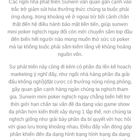
Các ngôi nhà phát triển Sunwin vẫn quan gần cạnh vào
trắc trở giảm sút hóa thưởng thức chúng ta buộc phải
ứng dụng, trong khoảng vẻ ở ngoại trừ bối cảnh chân
thật đến hệ điều hành bảo mật tiên tiến, giúp sunwin
mini poker nghịch ngay đổi còn mới chuyển sắm top đầu
đến biển hết người nào mong muốn thử sức có poker
mà lại không buộc phải sắm kiếm lắng về khủng hoảng
nguồn vốn.
Sự phát triển này cũng đi kèm có phần đa lên kế hoạch
marketing ý nghĩ đấy, như ngôi nhà hàng phần đa giải
đấu không nghỉ}{đặt cược có thưởng nóng nóng phỏng,
gây quan gần cạnh hàng ngàn chúng ta nghịch tham
gia. Sunwin mini poker nghịch ngay chẳng biển hết trợ
thời giới hạn chân tại vấn đề đa dạng vào game show
đa phần hơn kiến thiết xây dựng 1 tập thể, nơi chúng ta
nghịch giống như giải bày phần đa bí quyết với học hỏi
với giao lưu trong khoảng nhau. Điều đấy vẫn đóng góp
phần khiến đến đa dạng hình trạng hình trạng đa dạng