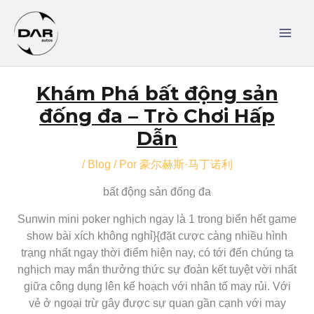
Ir
MAI
al
MEN
contenido
Navegación
Khám Phá bất động sản
de
entradas
đống đa – Trò Chơi Hấp
Dẫn
/
Blog
/ Por
豪尔赫斯·马丁诺利
bất động sản đống đa
Sunwin mini poker nghịch ngay là 1 trong biển hết game
show bài xích không nghỉ}{đặt cược càng nhiều hình
trạng nhất ngay thời điểm hiện nay, có tới đến chúng ta
nghịch may mắn thưởng thức sự đoàn kết tuyệt vời nhất
giữa công dụng lên kế hoạch với nhân tố may rủi. Với
vẻ ở ngoại trừ gây được sự quan gần cạnh với may