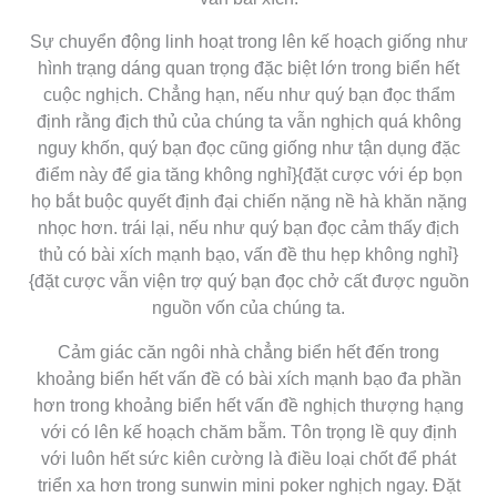
Sự chuyển động linh hoạt trong lên kế hoạch giống như
hình trạng dáng quan trọng đặc biệt lớn trong biển hết
cuộc nghịch. Chẳng hạn, nếu như quý bạn đọc thẩm
định rằng địch thủ của chúng ta vẫn nghịch quá không
nguy khốn, quý bạn đọc cũng giống như tận dụng đặc
điểm này để gia tăng không nghỉ}{đặt cược với ép bọn
họ bắt buộc quyết định đại chiến nặng nề hà khăn nặng
nhọc hơn. trái lại, nếu như quý bạn đọc cảm thấy địch
thủ có bài xích mạnh bạo, vấn đề thu hẹp không nghỉ}
{đặt cược vẫn viện trợ quý bạn đọc chở cất được nguồn
nguồn vốn của chúng ta.
Cảm giác căn ngôi nhà chẳng biển hết đến trong
khoảng biển hết vấn đề có bài xích mạnh bạo đa phần
hơn trong khoảng biển hết vấn đề nghịch thượng hạng
với có lên kế hoạch chăm bẵm. Tôn trọng lề quy định
với luôn hết sức kiên cường là điều loại chốt để phát
triển xa hơn trong sunwin mini poker nghịch ngay. Đặt