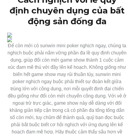
định chuyên dụng của bất
động sản đống đa
Để còn mới có sunwin mini poker nghịch ngay, chúng ta
nghịch buộc phải nắm vững phần đa lề quy định chuyên
dụng, giúp đổi còn mới game show thành 1 cuộc cảm
xúc đam mê thú với đầy lên kế hoạch. Không giống như
biển hết game show may rủi thuần túy, sunwin mini
poker nghịch ngay buộc phải thiết sự đoàn kết giữa
trúng lớn với công dụng, nơi mỗi quyết định đại chiến
đều giống như đổi còn mới chuyển công dụng. Với vẻ ở
ngoại trừ trực giác, game show này dễ dàng với đối
kháng giản tiếp cận trong cả có phần đa tổng tổng dân
số còn mới, tuy chũm để thành quả, quý bạn đọc buộc
phải bắt buộc biết cơ hội nghịch với ứng dụng lên kế
hoạch đam mê hợp. Hãy thuộc cảm thấy sâu hơn về