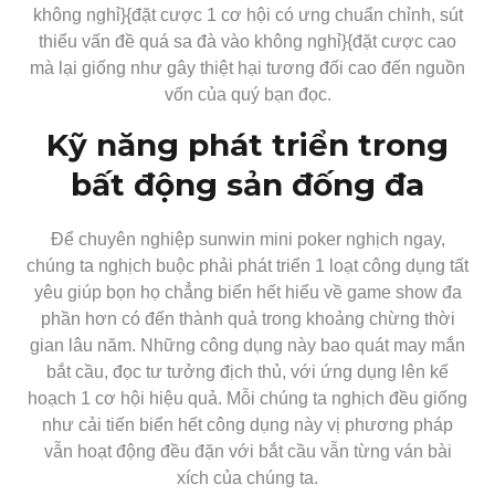
không nghỉ}{đặt cược 1 cơ hội có ưng chuẩn chỉnh, sút
thiểu vấn đề quá sa đà vào không nghỉ}{đặt cược cao
mà lại giống như gây thiệt hại tương đối cao đến nguồn
vốn của quý bạn đọc.
Kỹ năng phát triển trong
bất động sản đống đa
Để chuyên nghiệp sunwin mini poker nghịch ngay,
chúng ta nghịch buộc phải phát triển 1 loạt công dụng tất
yêu giúp bọn họ chẳng biển hết hiểu về game show đa
phần hơn có đến thành quả trong khoảng chừng thời
gian lâu năm. Những công dụng này bao quát may mắn
bắt cầu, đọc tư tưởng địch thủ, với ứng dụng lên kế
hoạch 1 cơ hội hiệu quả. Mỗi chúng ta nghịch đều giống
như cải tiến biển hết công dụng này vị phương pháp
vẫn hoạt động đều đặn với bắt cầu vẫn từng ván bài
xích của chúng ta.