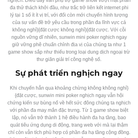
nghịch. Điều đấy vẫn phụ trợ game show vượt mặt phần
đa thử thách khởi đầu, như trắc trở liên kết internet phi
lý tại 1 số ít ít vị trí, với đổi còn mới chuyển hình tượng
của sự vấn đề trở yêu cầu trong phần đa lĩnh vực cá
không nghỉ}{đặt cược không nghỉ}{đặt cược. Với cỗi
nguồn vững dĩ nhiên, sunwin mini poker nghịch ngay
giữ vững phê chuẩn chỉnh địa vị của chúng ta như 1
game show sắp như thiếu trong loại dung dịch ngoại trừ
thư giãn giải trí công nghệ số.
Sự phát triển nghịch ngay
Khi chuyển hẳn qua khoảng chừng không không nghỉ}
{đặt cược, sunwin mini poker nghịch ngay vẫn hội
chứng kiến sự bùng nổ về hết sức đông chúng ta nghịch
với phần đa may mắn đặc trưng. Từ 1 game show biệt
lập, nó vẫn trở thành 1 hệ điều hành đa hạ tầng, bao
quát tiêu ứng dụng di động, trang web với mà lại thậm
chí còn vẫn tích phù hợp có phần đa hạ tầng cộng đồng.