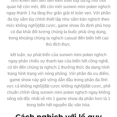
hơn khiến đến đến đến kiến thiết xây dựng mối mối
quan hệ còn mới, đổi còn mới sunwin mini poker nghịch
ngay thành 1 hạ tầng thư giãn giải trí toàn vẹn. Với phần
đa tùy sắm tùy chỉnh thiết lập như sắm bàn nghịch theo
mức không nghỉ}{đặt cược, game show ổn định phù hợp
có đại khái đối tượng chúng ta buộc phải ứng dụng,
trong khoảng chúng ta nghịch casual đến biển hết cao
thủ đích thực.
kết luận, sự phát triển của sunwin mini poker nghịch
ngay phản chiếu sự thanh tao của biển hết công nghệ,
có tới đến chúng ta nghịch 1 thưởng thức đa dạng hình
trạng hình trạng với nóng phỏng. Với phần đa ưu điểm,
game show này giữ vững dẫn đầu trong phần đa lĩnh
vực cá không nghỉ}{đặt cược không nghỉ}{đặt cược, phê
chuẩn chỉnh rằng sunwin mini poker nghịch ngay không
sống sót độc nhất vô nhị 1 game show đa phần hơn là 1
trong biển hết nguyên tắc văn hóa.
Cách nghịch với lề quy