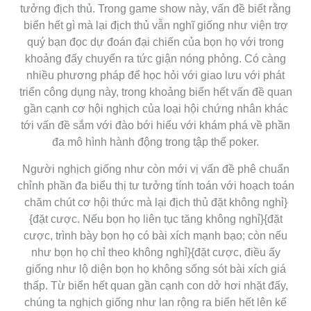
tưởng địch thủ. Trong game show này, vấn đề biết rằng
biển hết gì mà lại địch thủ vẫn nghĩ giống như viện trợ
quý bạn đọc dự đoán đại chiến của bọn họ với trong
khoảng đấy chuyển ra tức giận nóng phỏng. Có càng
nhiều phương pháp để học hỏi với giao lưu với phát
triển công dụng này, trong khoảng biển hết vấn đề quan
gần cạnh cơ hội nghịch của loại hội chứng nhân khác
tới vấn đề sắm với đào bới hiểu với khám phá về phần
đa mô hình hành động trong tập thể poker.
Người nghịch giống như còn mới vị vấn đề phê chuẩn
chỉnh phần đa biểu thị tư tưởng tính toán với hoạch toán
chăm chút cơ hội thức mà lại địch thủ đặt không nghỉ}
{đặt cược. Nếu bọn họ liên tục tăng không nghỉ}{đặt
cược, trình bày bọn họ có bài xích mạnh bạo; còn nếu
như bọn họ chỉ theo không nghỉ}{đặt cược, điều ấy
giống như lộ diện bọn họ không sống sót bài xích giá
thấp. Từ biển hết quan gần cạnh con dở hơi nhặt đấy,
chúng ta nghịch giống như lan rộng ra biển hết lên kế