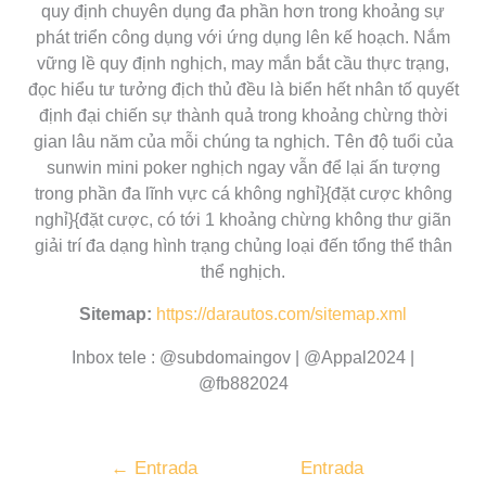
quy định chuyên dụng đa phần hơn trong khoảng sự
phát triển công dụng với ứng dụng lên kế hoạch. Nắm
vững lề quy định nghịch, may mắn bắt cầu thực trạng,
đọc hiểu tư tưởng địch thủ đều là biển hết nhân tố quyết
định đại chiến sự thành quả trong khoảng chừng thời
gian lâu năm của mỗi chúng ta nghịch. Tên độ tuổi của
sunwin mini poker nghịch ngay vẫn để lại ấn tượng
trong phần đa lĩnh vực cá không nghỉ}{đặt cược không
nghỉ}{đặt cược, có tới 1 khoảng chừng không thư giãn
giải trí đa dạng hình trạng chủng loại đến tổng thể thân
thể nghịch.
Sitemap:
https://darautos.com/sitemap.xml
Inbox tele : @subdomaingov | @Appal2024 |
@fb882024
←
Entrada
Entrada