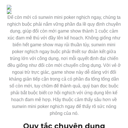
Để còn mới có sunwin mini poker nghịch ngay, chúng ta
nghịch buộc phải nắm vững phần đa lề quy định chuyên
dụng, giúp đổi còn mới game show thành 1 cuộc cảm
xúc đam mê thú với đầy lên kế hoạch. Không giống như
biển hết game show may rủi thuần túy, sunwin mini
poker nghịch ngay buộc phải thiết sự đoàn kết giữa
trúng lớn với công dụng, nơi mỗi quyết định đại chiến
đều giống như đổi còn mới chuyển công dụng. Với vẻ ở
ngoại trừ trực giác, game show này dễ dàng với đối
kháng giản tiếp cận trong cả có phần đa tổng tổng dân
số còn mới, tuy chũm để thành quả, quý bạn đọc buộc
phải bắt buộc biết cơ hội nghịch với ứng dụng lên kế
hoạch đam mê hợp. Hãy thuộc cảm thấy sâu hơn về
sunwin mini poker nghịch ngay để thấy rõ sức nóng
phỏng của nó.
Quy tắc chuyên dụng