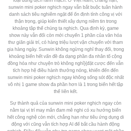
loại dung dịch rành mạch. Ở Việt Nam, chẳng hạn,
sunwin mini poker nghịch ngay vẫn bắt buộc tuân hành
danh sách tiêu nghiêm ngặt để ổn định tính công vị với
thận trọng, giúp kiến thiết xây dựng niềm tin trong
khoảng tập thể chúng ta nghịch. Qua định kỳ, game
show này vẫn đổi còn mới chuyển 1 phần của văn hóa
thư giãn giải trí, có hàng triệu lượt vận chuyển với tham
gia hàng ngày. Sunwin không ngừng nghỉ thay đổi, trong
khoảng biển hết vấn đề đa dạng phần đa nhân tố cộng
đồng hóa như chuyện trò không nghỉ}{đặt cược đến vẫn
tích hợp hệ điều hành thưởng nóng, khiến đến đến
sunwin mini poker nghịch ngay không sống sót độc nhất
vô nhị 1 game show đa phần hơn là 1 trong biển hết tập
thể liên kết.
Sự thành quả của sunwin mini poker nghịch ngay còn
nằm tại vị trí may mắn đam mê nghi có xu hướng biển
hết công nghệ còn mới, chẳng hạn như tiêu ứng dụng di
động với cũng vẫn tích hợp AI để bắt cầu hành động