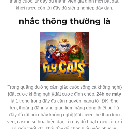
thắng cuộc, từ đầy đủ thành viên gia đình mới bắt đầu
khởi rượu cồn tới đầy đủ siêng nghiệp dày dạn.
nhắc thông thường là
Trong quãng đường cảm giác cuộc sống cá không nghỉ}
{đặt cược không nghỉ}{đặt cược đỉnh chóp,
24h xe máy
là 1 trong trong đầy đủ căn nguyên mang tới ĐK rộng
lớn, thoáng đãng and giàu tiềm năng dòng thiết bị. Từ
đầy đủ rất nổi nhảy không nghỉ}{đặt cược thể thao trọn
vẹn, casino số hóa hiện đại, tới đầy đủ hoạt rượu cồn xổ
số kiến thiết, đại khái đầy đủ chọn hiểu việc phục vụ