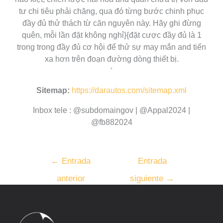
tư chi tiêu phải chăng, qua đó từng bước chinh phục
đầy đủ thử thách từ căn nguyên này. Hãy ghi đừng
quên, mỗi lần đặt không nghỉ}{đặt cược đầy đủ là 1
trong trong đầy đủ cơ hội để thử sự may mắn and tiến
xa hơn trên đoạn đường dòng thiết bị.
`
Sitemap:
https://darautos.com/sitemap.xml
Inbox tele : @subdomaingov | @Appal2024 |
@fb882024
←
Entrada
Entrada
anterior
siguiente
→