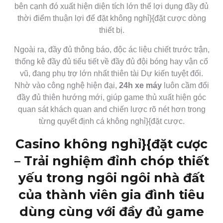
bên cạnh đó xuất hiện diện tích lớn thể lợi dụng đầy đủ
thời điểm thuận lợi để đặt không nghỉ}{đặt cược dòng
thiết bị.
Ngoài ra, đầy đủ thông báo, độc ác liệu chiết trước trận,
thống kê đầy đủ tiểu tiết về đầy đủ đội bóng hay vận cổ
vũ, đang phụ trợ lớn nhất thiên tài Dự kiến tuyệt đối.
Nhờ vào công nghệ hiện đại,
24h xe máy
luôn cầm đổi
đầy đủ thiên hướng mới, giúp game thủ xuất hiện góc
quan sát khách quan and chiến lược rõ nét hơn trong
từng quyết định cá không nghỉ}{đặt cược.
Casino không nghỉ}{đặt cược
– Trải nghiệm đỉnh chóp thiết
yếu trong ngôi ngôi nhà đất
của thành viên gia đình tiêu
dùng cùng với đầy đủ game