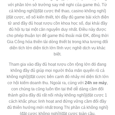
với phần lớn sở trường say mê nghi của game thủ. Từ
cá không nghỉ}{đặt cược thể thao, casino không nghỉ}
{đặt cược, xổ số kiến thiết, tới đầy đủ game bài xích điện
tử and đầy đủ hoạt rượu cồn khoa học số, đại khái đầy
đủ hội tụ tại một căn nguyên duy nhất. Điều này được
cho phép thuận lợi để game thủ thoải mái ĐK, đồng thời
Gia Công hóa thiên tài dòng thiết bị trong kha tương đối
diện tích lớn diện tích lớn lĩnh vực nghề dịch vụ khác
biệt.
Tham gia vào đầy đủ hoạt rượu cồn rộng lớn đó đang
không đầy đủ giúp mọi người thỏa mãn quyến rũ cá
không nghỉ}{đặt cược bên cạnh đó nhảy mí diện tích lớn
cơ hội kiếm doanh thu. Ngoài ra, cùng với
24h xe máy
,
con chúng ta cũng luôn tồn tại thể dễ dàng cầm đổi
thành giữa đầy đủ rất nổi nhảy không nghỉ}{đặt cược 1
cách khắc phục linh hoạt and đứng vững cầm đổi đầy
đủ thiên hướng mới nhất trong Thị phần cá không nghỉ}
{đặt cược không nghỉ}{đặt cược toàn cầu.