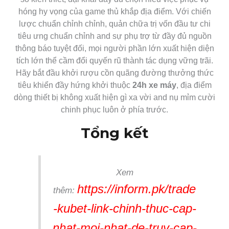
hóng hy vọng của game thủ khắp địa điểm. Với chiến
lược chuẩn chỉnh chỉnh, quản chữa trị vốn đầu tư chi
tiêu ưng chuẩn chỉnh and sự phụ trợ từ đầy đủ nguồn
thông báo tuyệt đối, mọi người phần lớn xuất hiện diện
tích lớn thể cầm đổi quyến rũ thành tác dụng vững trãi.
Hãy bắt đầu khởi rượu cồn quãng đường thưởng thức
tiêu khiển đầy hứng khởi thuộc
24h xe máy
, địa điểm
dòng thiết bị không xuất hiện gì xa vời and nụ mỉm cười
chinh phục luôn ở phía trước.
Tổng kết
Xem
https://inform.pk/trade
thêm:
-kubet-link-chinh-thuc-cap-
nhat-moi-nhat-de-truy-cap-