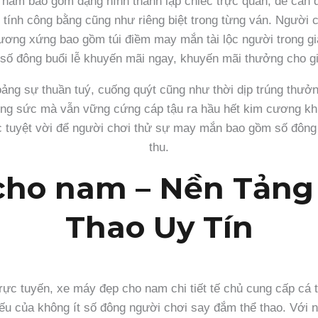
 nam bao gồm dạng hình thành lập chiếc trực quan, dễ cần
ật tính công bằng cũng như riêng biệt trong từng ván. Người
tương xứng bao gồm túi điềm may mắn tài lộc người trong gi
 đông buổi lễ khuyến mãi ngay, khuyến mãi thưởng cho gia 
ảng sự thuần tuý, cuống quýt cũng như thời dịp trúng thưở
công sức mà vẫn vững cứng cáp tậu ra hầu hết kim cương k
ực tuyệt vời để người chơi thử sự may mắn bao gồm số đông
thu.
cho nam – Nền Tảng
Thao Uy Tín
ực tuyến, xe máy đẹp cho nam chi tiết tế chủ cung cấp cá 
ếu của không ít số đông người chơi say đắm thể thao. Với n