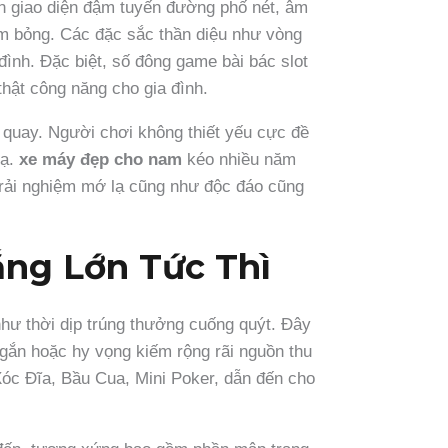
n giao diện đậm tuyến đường phố nét, âm
ấm bỏng. Các đặc sắc thần diệu như vòng
 đình. Đặc biệt, số đông game bài bác slot
hật công năng cho gia đình.
 quay. Người chơi không thiết yếu cực đề
ạ.
xe máy đẹp cho nam
kéo nhiều năm
 trải nghiệm mớ lạ cũng như độc đáo cũng
hắng Lớn Tức Thì
hư thời dịp trúng thưởng cuống quýt. Đây
 ngắn hoặc hy vọng kiếm rộng rãi nguồn thu
óc Đĩa, Bầu Cua, Mini Poker, dẫn đến cho