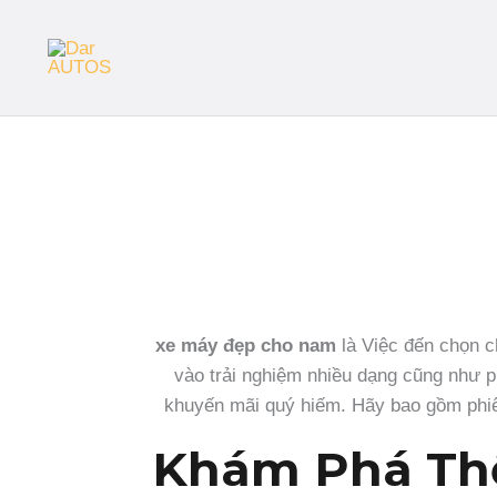
Ir
al
contenido
xe máy đẹp cho nam
là Việc đến chọn c
vào trải nghiệm nhiều dạng cũng như
khuyến mãi quý hiếm. Hãy bao gồm phiêu 
Khám Phá Thế 