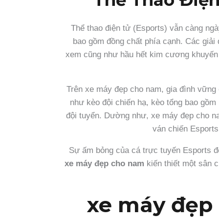
Thể Thao Điện
Thể thao điện tử (Esports) vẫn càng ngà
bao gồm đồng chất phía cạnh. Các giải
xem cũng như hầu hết kim cương khuyến
Trên xe máy đẹp cho nam, gia đình vững 
như kèo đội chiến hạ, kèo tổng bao gồm
đội tuyển. Dường như, xe máy đẹp cho nam
ván chiến Esports
Sự ấm bỏng của cá trực tuyến Esports đế
xe máy đẹp cho nam
kiến thiết một sân 
xe máy đẹp 