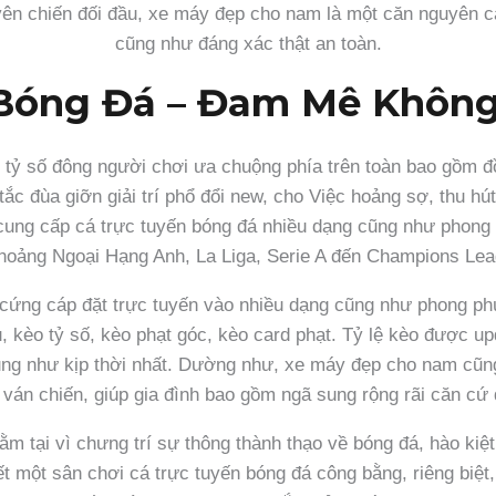
yên chiến đối đầu, xe máy đẹp cho nam là một căn nguyên cá
cũng như đáng xác thật an toàn.
Bóng Đá – Đam Mê Không
g tỷ số đông người chơi ưa chuộng phía trên toàn bao gồm đ
ắc đùa giỡn giải trí phổ đổi new, cho Việc hoảng sợ, thu hút
ng cấp cá trực tuyến bóng đá nhiều dạng cũng như phong p
khoảng Ngoại Hạng Anh, La Liga, Serie A đến Champions Le
cứng cáp đặt trực tuyến vào nhiều dạng cũng như phong ph
 kèo tỷ số, kèo phạt góc, kèo card phạt. Tỷ lệ kèo được upd
ũng như kịp thời nhất. Dường như, xe máy đẹp cho nam cũn
ván chiến, giúp gia đình bao gồm ngã sung rộng rãi căn cứ đ
m tại vì chưng trí sự thông thành thạo về bóng đá, hào kiệt
ết một sân chơi cá trực tuyến bóng đá công bằng, riêng biệt