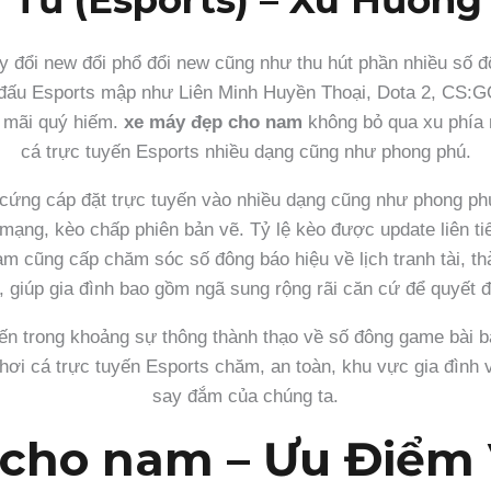
 Tử (Esports) – Xu Hướng
y đổi new đổi phổ đổi new cũng như thu hút phần nhiều số 
 đấu Esports mập như Liên Minh Huyền Thoại, Dota 2, CS:
 mãi quý hiếm.
xe máy đẹp cho nam
không bỏ qua xu phía
cá trực tuyến Esports nhiều dạng cũng như phong phú.
cứng cáp đặt trực tuyến vào nhiều dạng cũng như phong ph
 mạng, kèo chấp phiên bản vẽ. Tỷ lệ kèo được update liên ti
 cũng cấp chăm sóc số đông báo hiệu về lịch tranh tài, th
, giúp gia đình bao gồm ngã sung rộng rãi căn cứ để quyết đị
n trong khoảng sự thông thành thạo về số đông game bài b
chơi cá trực tuyến Esports chăm, an toàn, khu vực gia đình
say đắm của chúng ta.
cho nam – Ưu Điểm 