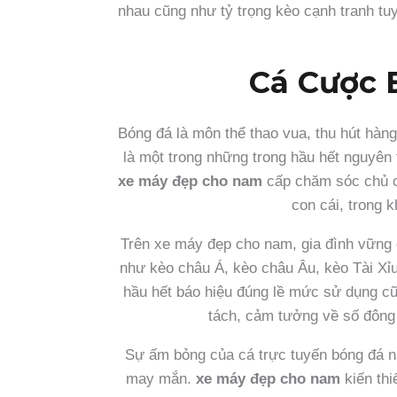
nhau cũng như tỷ trọng kèo cạnh tranh tu
Cá Cược 
Bóng đá là môn thể thao vua, thu hút hàn
là một trong những trong hầu hết nguyên t
xe máy đẹp cho nam
cấp chăm sóc chủ cu
con cái, trong 
Trên xe máy đẹp cho nam, gia đình vững 
như kèo châu Á, kèo châu Âu, kèo Tài Xỉu,
hầu hết báo hiệu đúng lề mức sử dụng c
tách, cảm tưởng về số đông 
Sự ấm bỏng của cá trực tuyến bóng đá nằ
may mắn.
xe máy đẹp cho nam
kiến thi