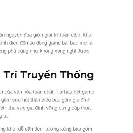
 nguyên đùa giỡn giải trí toàn diện, khu
inh điển đến số đông game bài bác mớ lạ
hong phú cũng như không xong nghỉ được
i Trí Truyền Thống
hần của văn hóa toàn chất. Từ hầu hết game
o gồm sức hút thần diệu bao gồm gia đình
biệt, khu vực gia đình vững cứng cáp thoả
 ta.
ung khu, dễ cần đến, tương xứng bao gồm