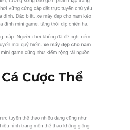
 đến, tương xứng bao gồm phần mập trang
 chơi vững cứng cáp đặt trực tuyến chủ yếu
a đình. Đặc biệt, xe máy đẹp cho nam kéo
đình mini game, tăng thời dịp chiến hạ.
ng mập. Người chơi không đã đề nghị ném
huyến mãi quý hiếm.
xe máy đẹp cho nam
 mini game cũng như kiếm rộng rãi nguồn
 Cá Cược Thể
trực tuyến thể thao nhiều dạng cũng như
hiều hình trạng môn thể thao không giống