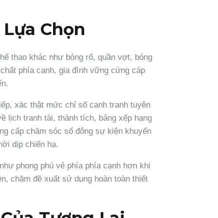
 Lựa Chọn
thể thao khác như bóng rổ, quần vợt, bóng
a chất phía cạnh, gia đình vững cứng cáp
ến.
ếp, xác thật mức chỉ số cạnh tranh tuyên
lịch tranh tài, thành tích, bảng xếp hạng
cũng cấp chăm sóc số đông sự kiện khuyến
ời dịp chiến hạ.
như phong phú vẻ phía phía cạnh hơn khi
ện, chăm đề xuất sử dụng hoàn toàn thiết