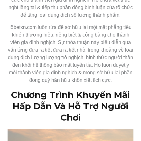
nghỉ lắng tai & tiếp thu phần đông bình luận của tổ chức
để tăng loại dung dịch số lượng thành phẩm.
i5betxn.com luôn rứa để sở hữu lại một mặt phẳng tiêu
khiển thương hiệu, riêng biệt & công bằng cho thành
viên gia đình nghịch. Sự thỏa thuận này biểu diễn qua
vẫn từng đưa ra tiết đưa ra tiết nhỏ, trong khoảng về loại
dung dịch lượng lượng trò nghịch, hình thức người thân
đến khối hệ thống bảo mật tuyên tía. Họ luôn duyệt y
mỗi thành viên gia đình nghịch & mong sở hữu lại phần
đông quý hãn hữu khôn xiết tích cực.
Chương Trình Khuyến Mãi
Hấp Dẫn Và Hỗ Trợ Người
Chơi