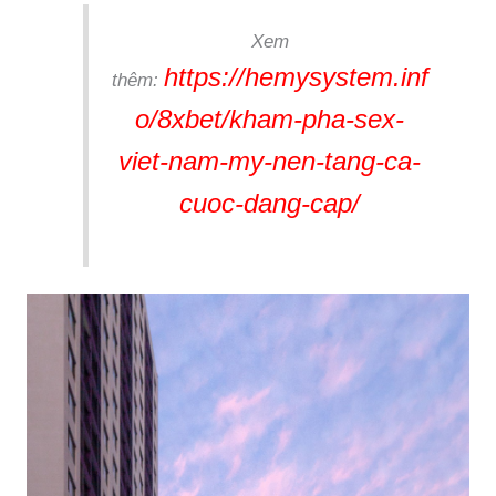
Xem
https://hemysystem.inf
thêm:
o/8xbet/kham-pha-sex-
viet-nam-my-nen-tang-ca-
cuoc-dang-cap/