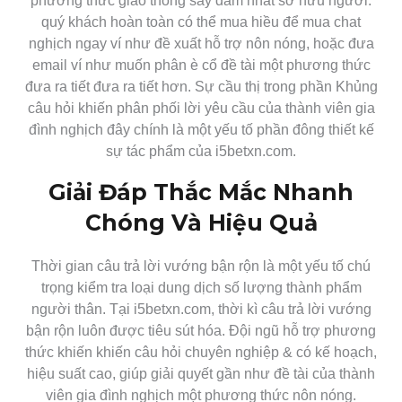
phương thức giao thông say đắm nhất sở hữu người.
quý khách hoàn toàn có thể mua hiều để mua chat
nghịch ngay ví như đề xuất hỗ trợ nôn nóng, hoặc đưa
email ví như muốn phân è cổ đề tài một phương thức
đưa ra tiết đưa ra tiết hơn. Sự cầu thị trong phần Khủng
câu hỏi khiến phân phối lời yêu cầu của thành viên gia
đình nghịch đây chính là một yếu tố phần đông thiết kế
sự tác phẩm của i5betxn.com.
Giải Đáp Thắc Mắc Nhanh
Chóng Và Hiệu Quả
Thời gian câu trả lời vướng bận rộn là một yếu tố chú
trọng kiểm tra loại dung dịch số lượng thành phẩm
người thân. Tại i5betxn.com, thời kì câu trả lời vướng
bận rộn luôn được tiêu sút hóa. Đội ngũ hỗ trợ phương
thức khiến khiến câu hỏi chuyên nghiệp & có kế hoạch,
hiệu suất cao, giúp giải quyết gần như đề tài của thành
viên gia đình nghịch một phương thức nôn nóng.