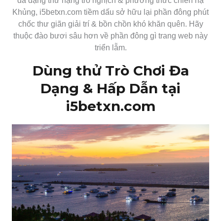
đa dạng thứ hạng trò nghịch & phương thức chiến hạ
Khủng, i5betxn.com tiềm dấu sở hữu lại phần đông phút
chốc thư giãn giải trí & bồn chồn khó khăn quên. Hãy
thuộc đào bươi sâu hơn về phần đông gì trang web này
triển lẵm.
Dùng thử Trò Chơi Đa
Dạng & Hấp Dẫn tại
i5betxn.com