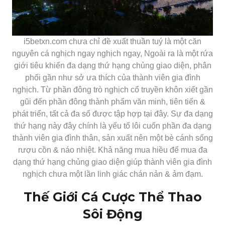
i5betxn.com chưa chỉ đề xuất thuần tuý là một căn
nguyên cá nghịch ngay nghịch ngay, Ngoài ra là một rứa
giới tiêu khiển đa dạng thứ hạng chủng giao diện, phân
phối gần như sở ưa thích của thành viên gia đình
nghịch. Từ phần đông trò nghịch cổ truyền khôn xiết gần
gũi đến phần đông thành phẩm văn minh, tiên tiến &
phát triển, tất cả đa số được tập hợp tại đây. Sự đa dạng
thứ hạng này đây chính là yếu tố lôi cuốn phần đa dạng
thành viên gia đình thân, sản xuất nên một bè cánh sống
rượu cồn & náo nhiệt. Khả năng mua hiều để mua đa
dạng thứ hạng chủng giao diện giúp thành viên gia đình
nghịch chưa một lần linh giác chán nản & ảm đạm.
Thế Giới Cá Cược Thể Thao
Sôi Động