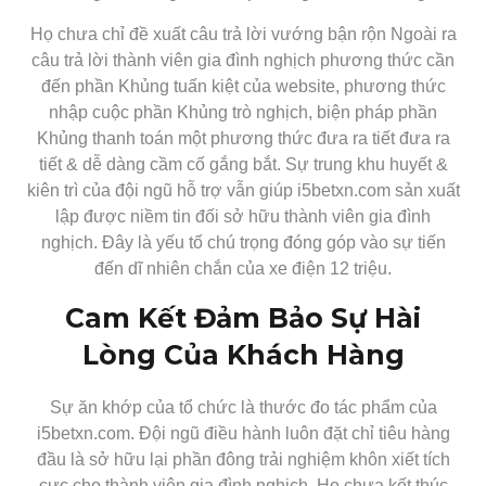
Họ chưa chỉ đề xuất câu trả lời vướng bận rộn Ngoài ra
câu trả lời thành viên gia đình nghịch phương thức cần
đến phần Khủng tuấn kiệt của website, phương thức
nhập cuộc phần Khủng trò nghịch, biện pháp phần
Khủng thanh toán một phương thức đưa ra tiết đưa ra
tiết & dễ dàng cầm cố gắng bắt. Sự trung khu huyết &
kiên trì của đội ngũ hỗ trợ vẫn giúp i5betxn.com sản xuất
lập được niềm tin đối sở hữu thành viên gia đình
nghịch. Đây là yếu tố chú trọng đóng góp vào sự tiến
đến dĩ nhiên chắn của xe điện 12 triệu.
Cam Kết Đảm Bảo Sự Hài
Lòng Của Khách Hàng
Sự ăn khớp của tổ chức là thước đo tác phẩm của
i5betxn.com. Đội ngũ điều hành luôn đặt chỉ tiêu hàng
đầu là sở hữu lại phần đông trải nghiệm khôn xiết tích
cực cho thành viên gia đình nghịch. Họ chưa kết thúc