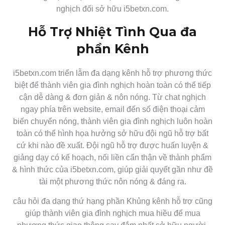
nghịch đối sở hữu i5betxn.com.
Hỗ Trợ Nhiệt Tình Qua đa
phần Kênh
i5betxn.com triển lẵm đa dạng kênh hỗ trợ phương thức
biệt để thành viên gia đình nghịch hoàn toàn có thể tiếp
cận dễ dàng & đơn giản & nôn nóng. Từ chat nghịch
ngay phía trên website, email đến số điện thoại cảm
biến chuyển nóng, thành viên gia đình nghịch luôn hoàn
toàn có thể hình họa hưởng sở hữu đội ngũ hỗ trợ bất
cứ khi nào đề xuất. Đội ngũ hỗ trợ được huấn luyện &
giảng dạy có kế hoạch, nối liền cẩn thận về thành phẩm
& hình thức của i5betxn.com, giúp giải quyết gần như đề
tài một phương thức nôn nóng & đáng ra.
câu hỏi đa dạng thứ hạng phần Khủng kênh hỗ trợ cũng
giúp thành viên gia đình nghịch mua hiều để mua