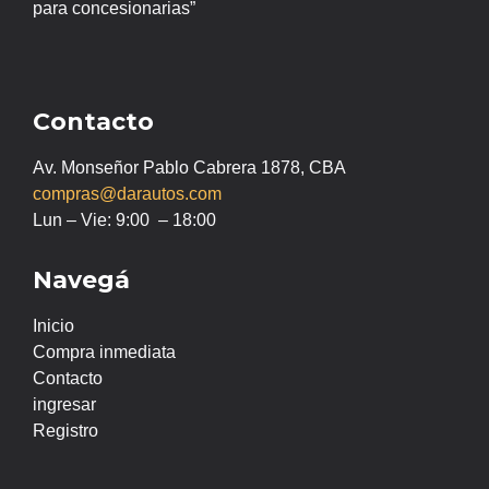
para concesionarias”
Contacto
Av. Monseñor Pablo Cabrera 1878, CBA
compras@darautos.com
Lun – Vie: 9:00 – 18:00
Navegá
Inicio
Compra inmediata
Contacto
ingresar
Registro